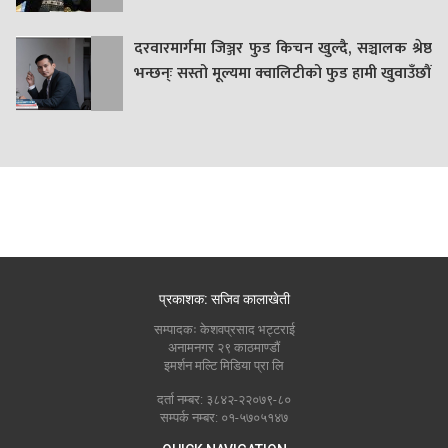
दरवारमार्गमा जिञ्जर फुड किचन खुल्दै, सञ्चालक श्रेष्ठ
भन्छन्ः सस्तो मूल्यमा क्वालिटीको फुड हामी खुवाउँछौं
प्रकाशक: सजिव कालाखेती
सम्पादकः केशवप्रसाद भट्टराई
अनामनगर २९ काठमाण्डौं
इमर्शन मल्टि मिडिया प्रा लि
दर्ता नम्बर: ३८४२-२२०७९-८०
सम्पर्क नम्बर: ०१-५७०५१४७