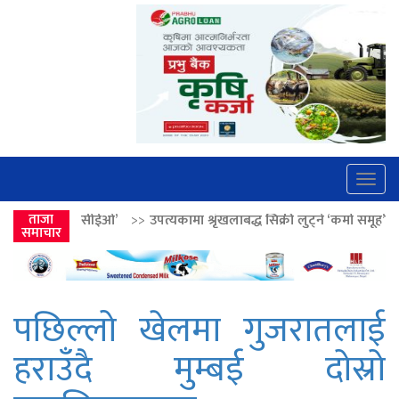
Togg
navig
’
>>
ताजा
उपत्यकामा श्रृंखलाबद्ध सिक्री लुट्ने ‘कर्मा समूह’का नाइकेसहित पाँच पक्रा
समाचार
पछिल्लो खेलमा गुजरातलाई
हराउँदै मुम्बई दोस्रो