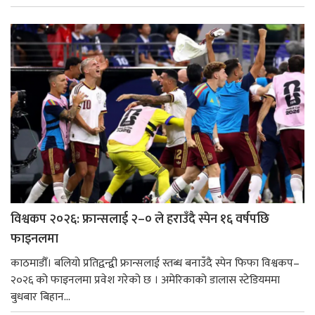
विश्वकप २०२६: फ्रान्सलाई २–० ले हराउँदै स्पेन १६ वर्षपछि
फाइनलमा
काठमाडौँ। बलियो प्रतिद्वन्द्वी फ्रान्सलाई स्तब्ध बनाउँदै स्पेन फिफा विश्वकप–
२०२६ को फाइनलमा प्रवेश गरेको छ । अमेरिकाको डालास स्टेडियममा
बुधबार बिहान...