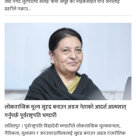
तथा नगद लुटपाटमा संलग्न ‘कर्मा समूह’का नाइकेसहित पाँच जनालाई
प्रहरीले पक्राउ...
लोकतान्त्रिक मूल्य सुदृढ बनाउन अग्रज नेताको आदर्श आत्मसात्
गर्नुपर्छः पूर्वराष्ट्रपति भण्डारी
ललितपुर । पूर्वराष्ट्रपति विद्यादेवी भण्डारीले लोकतान्त्रिक मूल्यमान्यता,
नैतिकता, सुशासन र जनउत्तरदायित्वलाई सुदृढ बनाउन अग्रज राजनीतिक