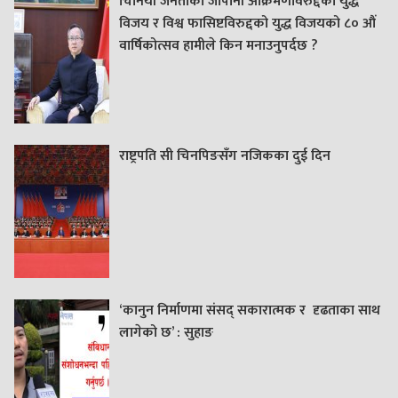
चिनियाँ जनताको जापानी आक्रमणविरुद्दको युद्ध
विजय र विश्व फासिष्टविरुद्दको युद्ध विजयको ८० औं
वार्षिकोत्सव हामीले किन मनाउनुपर्दछ ?
राष्ट्रपति सी चिनपिङसँग नजिकका दुई दिन
‘कानुन निर्माणमा संसद् सकारात्मक र दृढताका साथ
लागेको छ’ : सुहाङ