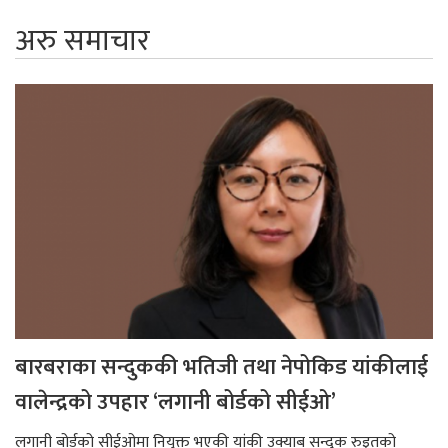
अरु समाचार
बारबराका सन्दुककी भतिजी तथा नेपोकिड यांकीलाई
वालेन्द्रको उपहार ‘लगानी बोर्डको सीईओ’
लगानी बोर्डको सीईओमा नियुक्त भएकी यांकी उक्याब सन्दुक रुइतको