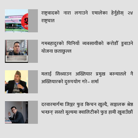
राष्ट्रवादको नारा लगाउने एमालेका हेर्नुहोस् २४
राष्ट्रघात
गमबहादुरकाे चिनियाँ व्यवसायीको करोडौँ डुवाउने
याेजना छताछुल्ल
मलाई सिध्याउन अख्तियार प्रमुख बस्न्यातले नै
अख्तियारको दुरुपयोग गरे– शर्मा
दरवारमार्गमा जिञ्जर फुड किचन खुल्दै, सञ्चालक श्रेष्ठ
भन्छन्ः सस्तो मूल्यमा क्वालिटीको फुड हामी खुवाउँछौं