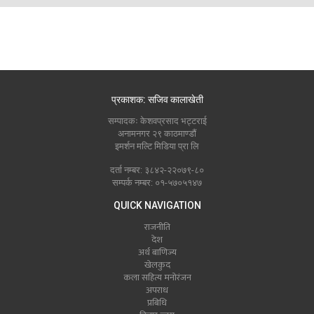
प्रकाशक: सजिव कालाखेती
सम्पादकः केशवप्रसाद भट्टराई
अनामनगर २९ काठमाण्डौं
इमर्शन मल्टि मिडिया प्रा लि
दर्ता नम्बर: ३८४२-२२०७९-८०
सम्पर्क नम्बर: ०१-५७०५१४७
QUICK NAVIGATION
राजनीति
देश
अर्थ बाणिज्य
खेलकुद
कला सहित्य मनोरंजन
अपराध
प्रबिधि