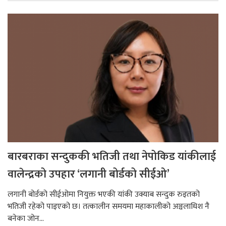
बारबराका सन्दुककी भतिजी तथा नेपोकिड यांकीलाई
वालेन्द्रको उपहार ‘लगानी बोर्डको सीईओ’
लगानी बोर्डको सीईओमा नियुक्त भएकी यांकी उक्याब सन्दुक रुइतको
भतिजी रहेको पाइएको छ। तत्कालीन समयमा महाकालीको अञ्चलाधिश नै
बनेका जोन...