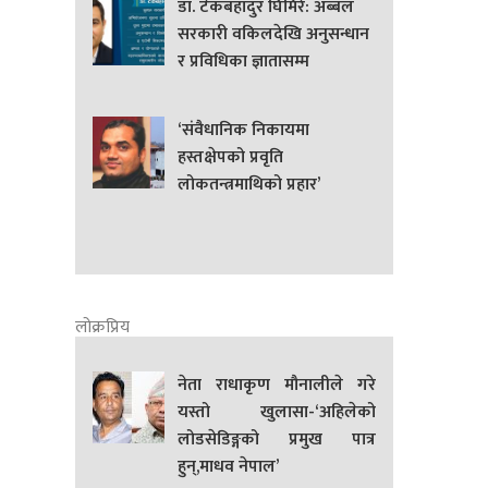
डा. टेकबहादुर घिमिरे: अब्बल
सरकारी वकिलदेखि अनुसन्धान
र प्रविधिका ज्ञातासम्म
‘संवैधानिक निकायमा
हस्तक्षेपको प्रवृति
लोकतन्त्रमाथिको प्रहार’
लोक्रप्रिय
नेता राधाकृण मौनालीले गरे
यस्तो खुलासा-‘अहिलेको
लोडसेडिङ्गको प्रमुख पात्र
हुन्,माधव नेपाल’