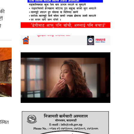
) की
टी
ी
स्थित