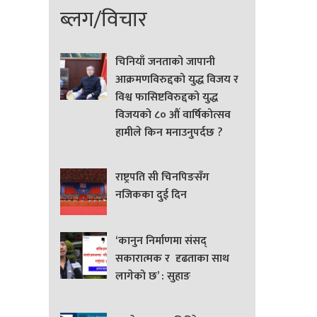
ब्लग/विचार
चिनियाँ जनताको जापानी
आक्रमणविरुद्दको युद्ध विजय र
विश्व फासिष्टविरुद्दको युद्ध
विजयको ८० औं वार्षिकोत्सव
हामीले किन मनाउनुपर्दछ ?
राष्ट्रपति सी चिनपिङसँग
नजिकका दुई दिन
‘कानुन निर्माणमा संसद्
सकारात्मक र दृढताका साथ
लागेको छ’ : सुहाङ