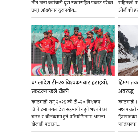
तीन जना कर्मचारी घुस रकमसहित पक्राउ परेका
सहितको पत्
छन्। अख्तियार दुरुपयोग...
ओलीको हस्ता
बंगलादेश टी-२० विश्‍वकपबाट हटाइयो,
हिमपातका
स्कटल्यान्डले खेल्ने
अवरुद्ध
काठमाडाैं सन् २०२६ को टी–२० विश्वकप
काठमाडाैं 
क्रिकेटमा बंगलादेश सहभागी नहुने भएको छ।
मध्यपहाडी 
भारत र श्रीलंकामा हुने प्रतियोगितामा आफ्ना
हिमपातका 
खेलाडी पठाउन...
पातिहाल्ना