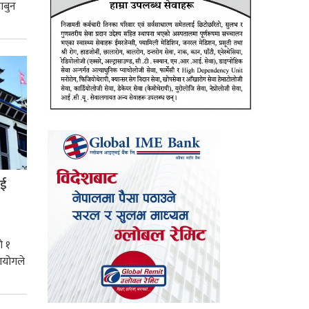
ाबुन
ाई
ो १
आयोगले