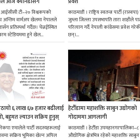
ेल आज क्यानडासँग
प्रवेश
। आईसीसी टी–२० विश्वकपको
काठमाडाैं । राष्ट्रिय स्वतन्त्र पार्टी (रास्वपा
प अन्तिम वार्मअप खेलमा नेपालले
जुम्ला जिल्ला उपसभापति तारा शाहीले पार्
ँग प्रतिस्पर्धा गर्दैछ। चेन्नईस्थित
परित्याग गर्दै नेपाली कांग्रेसमा प्रवेश गरेक
म स्टेडियममा हुने खेल...
छन्।...
पठायो ६ लाख ६७ हजार बढीलाई
हेटौँडामा महाशक्ति साबुन उद्योगको
ाे, बहुमत ल्याउन सक्रिय हुनुस्
गोदाममा आगलागी
नेकपा एमालेले पार्टी सदस्यहरूलाई
काठमाडाैं । हेटौँडा उपमहानगरपालिका–८ 
ावमा सक्रिय भूमिका खेल्न अपिल
औद्योगिक क्षेत्रभित्र रहेको महाशक्ति साबुन