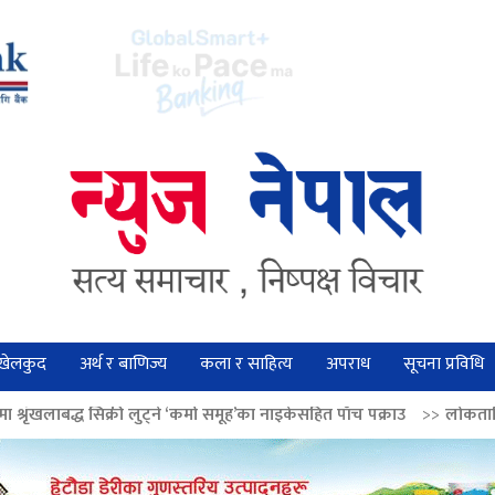
खेलकुद
अर्थ र बाणिज्य
कला र साहित्य
अपराध
सूचना प्रविधि
लुट्ने ‘कर्मा समूह’का नाइकेसहित पाँच पक्राउ
>>
लोकतान्त्रिक मूल्य सुदृढ बनाउन 