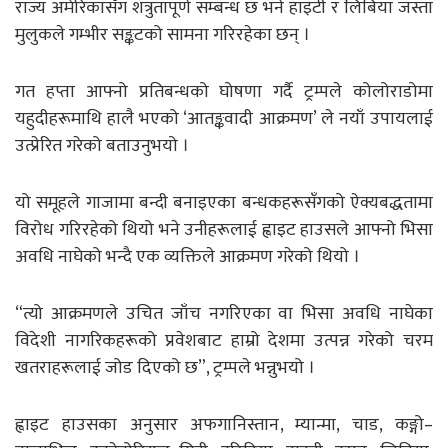
राज्य अमेरिकासँग शत्रुतापूर्ण सम्बन्ध छ भने हाइटी र लिबिया जस्ता
मुलुकले गम्भीर सङ्कटको सामना गरिरहेका छन् ।
गत हप्ता आफ्नो प्रतिबन्धको घोषणा गर्दै ट्रम्पले कोलोराडोमा
यहुदीहरूमाथि हालै भएको ‘आतङ्कवादी आक्रमण’ ले नयाँ उपायलाई
उत्प्रेरित गरेको बताउनुभयो ।
यो समूहले गाजामा बन्दी बनाइएका बन्धकहरूसँगको ऐक्यबद्धतामा
विरोध गरिरहेको थियो भने उनीहरूलाई ह्वाइट हाउसले आफ्नो भिसा
अवधि नाघेको भन्दै एक व्यक्तिले आक्रमण गरेको थियो ।
“त्यो आक्रमणले उचित जाँच नगरिएका वा भिसा अवधि नाघेका
विदेशी नागरिकहरूको प्रवेशबाट हाम्रो देशमा उत्पन्न गरेको चरम
खतराहरूलाई जोड दिएको छ”, ट्रम्पले भन्नुभयो ।
ह्वाइट हाउसका अनुसार अफगानिस्तान, म्यान्मा, चाड, कङ्गो–