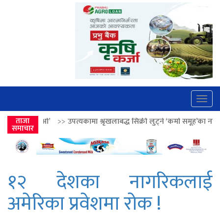
Togg
navig
उपत्यकामा श्रृंखलाबद्ध सिक्री लुट्ने ‘कर्मा समूह’का नाइकेसहित पाँच पक्राउ
ताजा
>>
समाचार
१२ देशका नागरिकलाई
अमेरिका प्रवेशमा रोक !