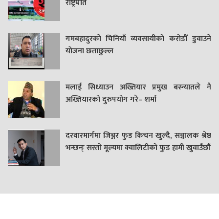
राष्ट्रघात
गमबहादुरकाे चिनियाँ व्यवसायीको करोडौँ डुवाउने
याेजना छताछुल्ल
मलाई सिध्याउन अख्तियार प्रमुख बस्न्यातले नै
अख्तियारको दुरुपयोग गरे– शर्मा
दरवारमार्गमा जिञ्जर फुड किचन खुल्दै, सञ्चालक श्रेष्ठ
भन्छन्ः सस्तो मूल्यमा क्वालिटीको फुड हामी खुवाउँछौं