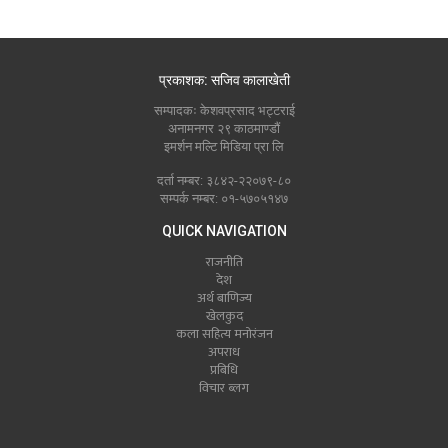
प्रकाशक: सजिव कालाखेती
सम्पादकः केशवप्रसाद भट्टराई
अनामनगर २९ काठमाण्डौं
इमर्शन मल्टि मिडिया प्रा लि
दर्ता नम्बर: ३८४२-२२०७९-८०
सम्पर्क नम्बर: ०१-५७०५१४७
QUICK NAVIGATION
राजनीति
देश
अर्थ बाणिज्य
खेलकुद
कला सहित्य मनोरंजन
अपराध
प्रबिधि
विचार ब्लग