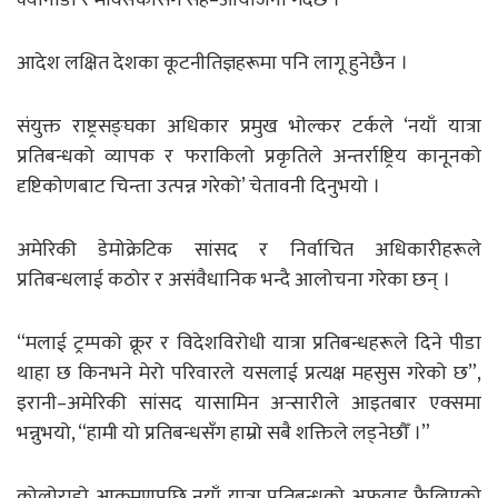
आदेश लक्षित देशका कूटनीतिज्ञहरूमा पनि लागू हुनेछैन ।
संयुक्त राष्ट्रसङ्घका अधिकार प्रमुख भोल्कर टर्कले ‘नयाँ यात्रा
प्रतिबन्धको व्यापक र फराकिलो प्रकृतिले अन्तर्राष्ट्रिय कानूनको
दृष्टिकोणबाट चिन्ता उत्पन्न गरेको’ चेतावनी दिनुभयो ।
अमेरिकी डेमोक्रेटिक सांसद र निर्वाचित अधिकारीहरूले
प्रतिबन्धलाई कठोर र असंवैधानिक भन्दै आलोचना गरेका छन् ।
“मलाई ट्रम्पको क्रूर र विदेशविरोधी यात्रा प्रतिबन्धहरूले दिने पीडा
थाहा छ किनभने मेरो परिवारले यसलाई प्रत्यक्ष महसुस गरेको छ”,
इरानी–अमेरिकी सांसद यासामिन अन्सारीले आइतबार एक्समा
भन्नुभयो, “हामी यो प्रतिबन्धसँग हाम्रो सबै शक्तिले लड्नेछौँ ।”
कोलोराडो आक्रमणपछि नयाँ यात्रा प्रतिबन्धको अफवाह फैलिएको