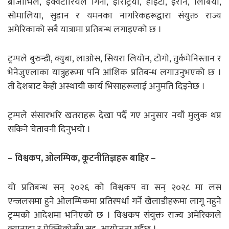
ब्राजाभिल, इक्वेटोरियल गिनी, इरिट्रिया, हाइटी, इरान, लिबिया,
सोमालिया, सुडान र यमनका नागरिकहरूद्वारा संयुक्त राज्य
अमेरिकाको सबै यात्रामा प्रतिबन्ध लगाइएको छ ।
ट्रम्पले बुरुन्डी, क्युबा, लाओस, सियरा लियोन, टोगो, तुर्कमेनिस्तान र
भेनेजुएलाका यात्रुहरूमा पनि आंशिक प्रतिबन्ध लगाउनुभएको छ ।
ती देशबाट केही अस्थायी कार्य भिसाहरूलाई अनुमति दिइनेछ ।
ट्रम्पले संसारभरि खतराहरू देखा पर्दै गए अनुसार नयाँ मुलुक थप्न
सकिने चेतावनी दिनुभयो ।
– विश्वकप, ओलम्पिक, कूटनीतिज्ञहरू बाहिर –
यो प्रतिबन्ध सन् २०२६ को विश्वकप वा सन् २०२८ मा लस
एन्जलसमा हुने ओलम्पिकमा प्रतिस्पर्धा गर्ने खेलाडीहरूमा लागू नहुने
ट्रम्पको आदेशमा भनिएको छ । विश्वकप संयुक्त राज्य अमेरिकाले
क्यानाडा र मेक्सिकोसँग सह–आयोजना गर्दैछ ।