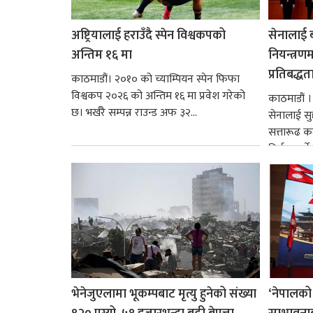
अष्ट्रियालाई हराउँदै स्पेन विश्वकपको
सेनालाई ब
अन्तिम १६ मा
नियन्त्रणम
प्रतिबद्धत
काठमाडौं। २०१० को च्याम्पियन स्पेन फिफा
विश्वकप २०२६ को अन्तिम १६ मा प्रवेश गरेको
काठमाडौं । 
छ। भर्खरै सम्पन्न राउन्ड अफ ३२...
सेनालाई सु
सत्तारूढ कम्
निर्मूल पार्न
भेनेजुएलामा भूकम्पबाट मृत्यु हुनेको संख्या
‘नेपालको 