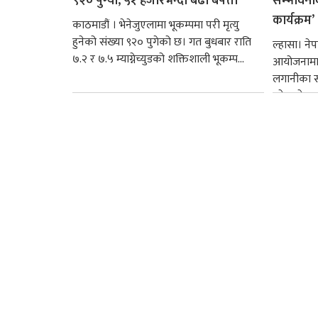
९२० पुग्यो, ५१ हजारभन्दा बढी बेपत्ता
सम्भावनाबा
कार्यक्रम’
काठमाडौं । भेनेजुएलामा भूकम्पमा परी मृत्यु
हुनेको संख्या ९२० पुगेको छ। गत बुधबार राति
ल्हासा। ने
७.२ र ७.५ म्याग्नेच्युडको शक्तिशाली भूकम्प...
आयोजनामा न
लगानीका स
उद्देश्यले 
कार्यक्रम सम्