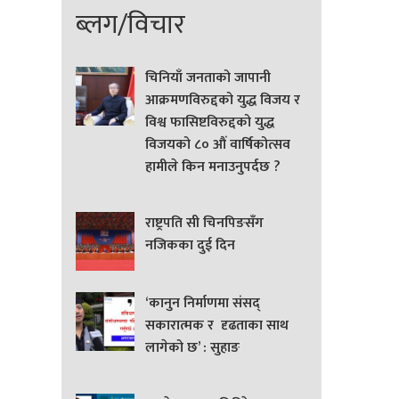
ब्लग/विचार
चिनियाँ जनताको जापानी
आक्रमणविरुद्दको युद्ध विजय र
विश्व फासिष्टविरुद्दको युद्ध
विजयको ८० औं वार्षिकोत्सव
हामीले किन मनाउनुपर्दछ ?
राष्ट्रपति सी चिनपिङसँग
नजिकका दुई दिन
‘कानुन निर्माणमा संसद्
सकारात्मक र दृढताका साथ
लागेको छ’ : सुहाङ