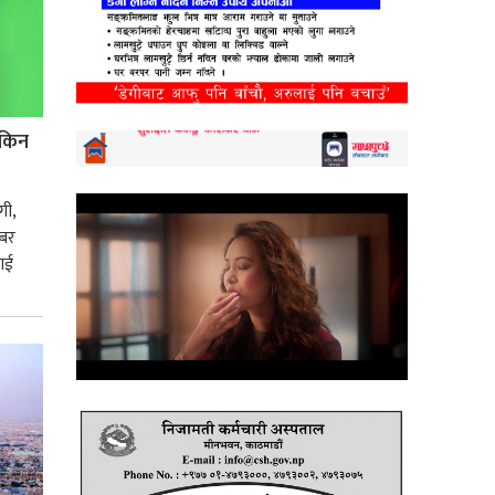
 किन
गी,
इबर
लाई