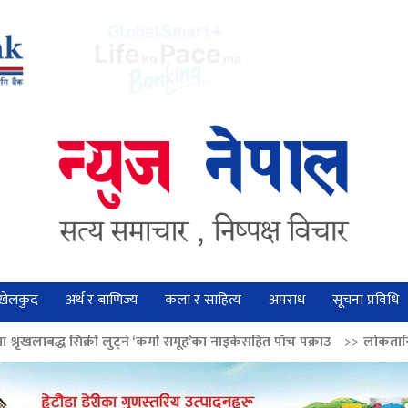
खेलकुद
अर्थ र बाणिज्य
कला र साहित्य
अपराध
सूचना प्रविधि
ुट्ने ‘कर्मा समूह’का नाइकेसहित पाँच पक्राउ
>>
लोकतान्त्रिक मूल्य सुदृढ बनाउन अ