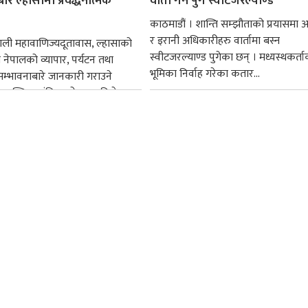
रे ल्हासामा प्रवर्द्धनात्मक
वार्ता गर्न पुगे स्वीटजरल्याण्ड
काठमाडौं । शान्ति सम्झौताको प्रयासमा 
र इरानी अधिकारीहरु वार्तामा बस्न
पाली महावाणिज्यदूतावास, ल्हासाको
स्वीटजरल्याण्ड पुगेका छन् । मध्यस्थकर्त
ेपालको व्यापार, पर्यटन तथा
भूमिका निर्वाह गरेका कतार...
म्भावनाबारे जानकारी गराउने
ल्हासास्थित सांग्रिला होटलमा विशेष
पन्न...