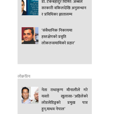
डा. टेकबहादुर घिमिरे: अब्बल
सरकारी वकिलदेखि अनुसन्धान
र प्रविधिका ज्ञातासम्म
‘संवैधानिक निकायमा
हस्तक्षेपको प्रवृति
लोकतन्त्रमाथिको प्रहार’
लोक्रप्रिय
नेता राधाकृण मौनालीले गरे
यस्तो खुलासा-‘अहिलेको
लोडसेडिङ्गको प्रमुख पात्र
हुन्,माधव नेपाल’