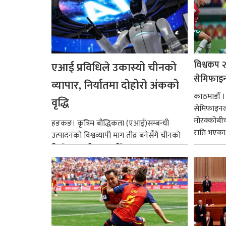
विश्वकप २
एआई प्रविधिले उकास्यो चीनको
सेमिफाइनल 
व्यापार, निर्यातमा दोहोरो अंकको
काठमाडौँ 
वृद्धि
सेमिफाइनल 
मोरक्कोबीच 
हङकङ। कृत्रिम बौद्धिकता (एआई)सम्बन्धी
राति भएका.
उत्पादनको विश्वव्यापी माग तीव्र बनेसँगै चीनको
निर्यात जुन महिनामा वार्षिक आधारमा २७
प्रतिशतले वृद्धि भएको छ...