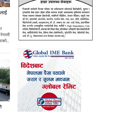
ीलाई
का
नेपाली
ाको...
ि