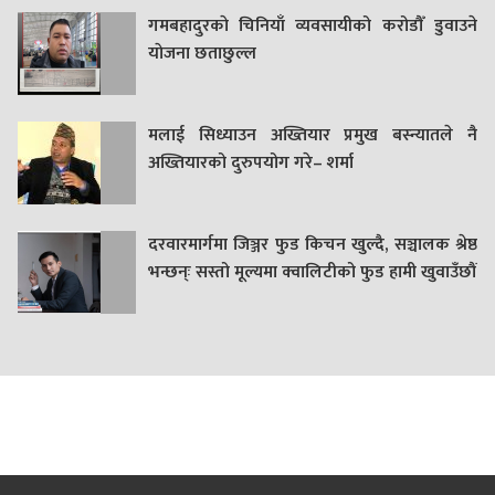
गमबहादुरकाे चिनियाँ व्यवसायीको करोडौँ डुवाउने
याेजना छताछुल्ल
मलाई सिध्याउन अख्तियार प्रमुख बस्न्यातले नै
अख्तियारको दुरुपयोग गरे– शर्मा
दरवारमार्गमा जिञ्जर फुड किचन खुल्दै, सञ्चालक श्रेष्ठ
भन्छन्ः सस्तो मूल्यमा क्वालिटीको फुड हामी खुवाउँछौं