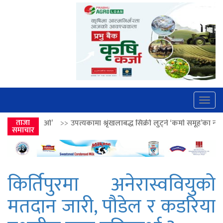
Togg
navig
ामा श्रृंखलाबद्ध सिक्री लुट्ने ‘कर्मा समूह’का नाइकेसहित पाँच पक्राउ
ताजा
>>
लोकता
समाचार
किर्तिपुरमा अनेरास्ववियुको
मतदान जारी, पौडेल र कडरिया