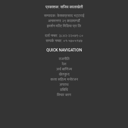
प्रकाशक: सजिव कालाखेती
सम्पादकः केशवप्रसाद भट्टराई
अनामनगर २९ काठमाण्डौं
इमर्शन मल्टि मिडिया प्रा लि
दर्ता नम्बर: ३८४२-२२०७९-८०
सम्पर्क नम्बर: ०१-५७०५१४७
QUICK NAVIGATION
राजनीति
देश
अर्थ बाणिज्य
खेलकुद
कला सहित्य मनोरंजन
अपराध
प्रबिधि
विचार ब्लग