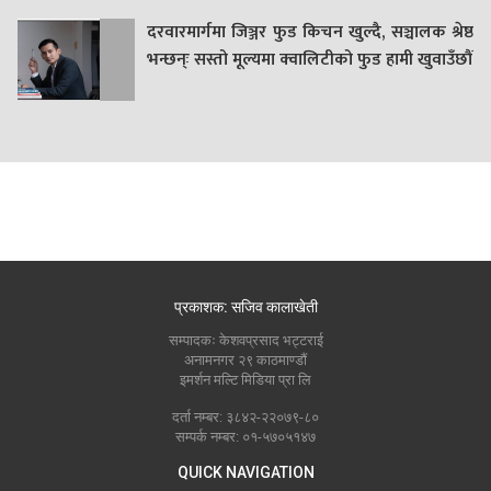
दरवारमार्गमा जिञ्जर फुड किचन खुल्दै, सञ्चालक श्रेष्ठ
भन्छन्ः सस्तो मूल्यमा क्वालिटीको फुड हामी खुवाउँछौं
प्रकाशक: सजिव कालाखेती
सम्पादकः केशवप्रसाद भट्टराई
अनामनगर २९ काठमाण्डौं
इमर्शन मल्टि मिडिया प्रा लि
दर्ता नम्बर: ३८४२-२२०७९-८०
सम्पर्क नम्बर: ०१-५७०५१४७
QUICK NAVIGATION