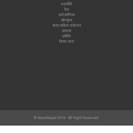
राजनीति
देश
अर्थ बाणिज्य
खेलकुद
कला सहित्य मनोरंजन
अपराध
प्रबिधि
विचार ब्लग
© NewsNepal 2018 - All Right Reserved.
newsnepal.com
2017.hlon.org