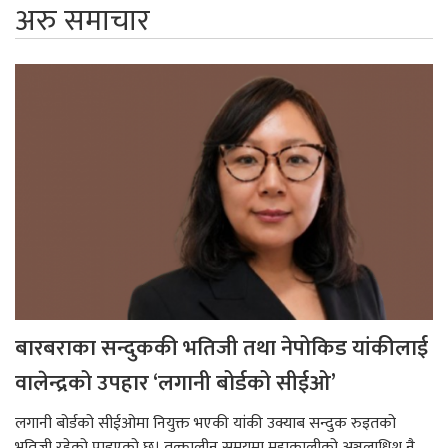
अरु समाचार
बारबराका सन्दुककी भतिजी तथा नेपोकिड यांकीलाई
वालेन्द्रको उपहार ‘लगानी बोर्डको सीईओ’
लगानी बोर्डको सीईओमा नियुक्त भएकी यांकी उक्याब सन्दुक रुइतको
भतिजी रहेको पाइएको छ। तत्कालीन समयमा महाकालीको अञ्चलाधिश नै