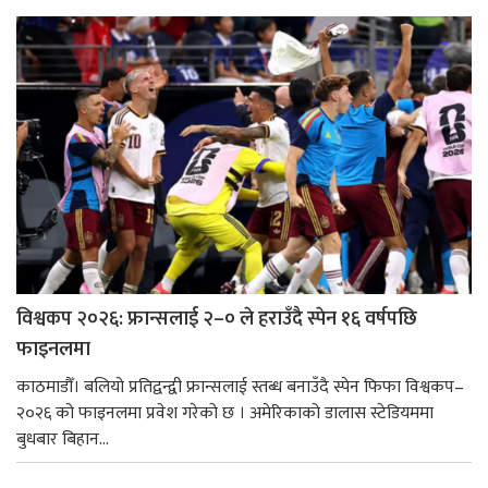
विश्वकप २०२६: फ्रान्सलाई २–० ले हराउँदै स्पेन १६ वर्षपछि
फाइनलमा
काठमाडौँ। बलियो प्रतिद्वन्द्वी फ्रान्सलाई स्तब्ध बनाउँदै स्पेन फिफा विश्वकप–
२०२६ को फाइनलमा प्रवेश गरेको छ । अमेरिकाको डालास स्टेडियममा
बुधबार बिहान...