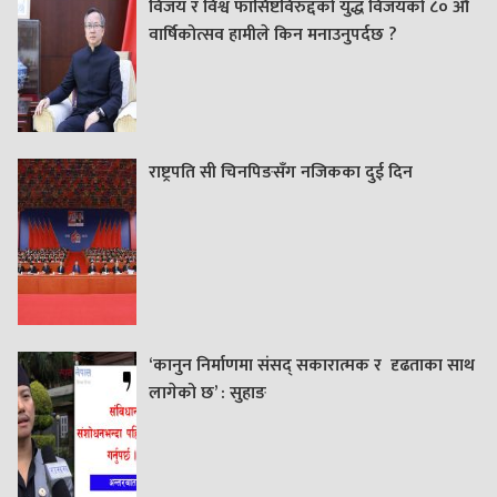
विजय र विश्व फासिष्टविरुद्दको युद्ध विजयको ८० औं
वार्षिकोत्सव हामीले किन मनाउनुपर्दछ ?
राष्ट्रपति सी चिनपिङसँग नजिकका दुई दिन
‘कानुन निर्माणमा संसद् सकारात्मक र दृढताका साथ
लागेको छ’ : सुहाङ