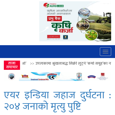
Togg
navig
ा श्रृंखलाबद्ध सिक्री लुट्ने ‘कर्मा समूह’का नाइकेसहित पाँच पक्राउ
ताजा
>>
लोकतान्त
समाचार
एयर इन्डिया जहाज दुर्घटना :
२०४ जनाको मृत्यु पुष्टि