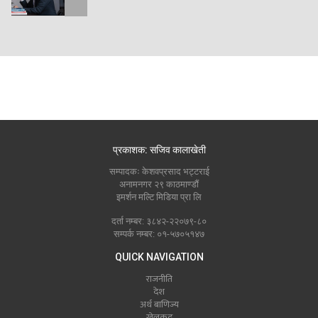
प्रकाशक: सजिव कालाखेती
सम्पादकः केशवप्रसाद भट्टराई
अनामनगर २९ काठमाण्डौं
इमर्शन मल्टि मिडिया प्रा लि
दर्ता नम्बर: ३८४२-२२०७९-८०
सम्पर्क नम्बर: ०१-५७०५१४७
QUICK NAVIGATION
राजनीति
देश
अर्थ बाणिज्य
खेलकुद