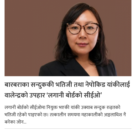
बारबराका सन्दुककी भतिजी तथा नेपोकिड यांकीलाई
वालेन्द्रको उपहार ‘लगानी बोर्डको सीईओ’
लगानी बोर्डको सीईओमा नियुक्त भएकी यांकी उक्याब सन्दुक रुइतको
भतिजी रहेको पाइएको छ। तत्कालीन समयमा महाकालीको अञ्चलाधिश नै
बनेका जोन...