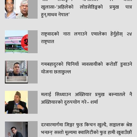
खुलासा-‘अहिलेको लोडसेडिङ्गको प्रमुख पात्र
हुन्,माधव नेपाल’
राष्ट्रवादको नारा लगाउने एमालेका हेर्नुहोस् २४
राष्ट्रघात
गमबहादुरकाे चिनियाँ व्यवसायीको करोडौँ डुवाउने
याेजना छताछुल्ल
मलाई सिध्याउन अख्तियार प्रमुख बस्न्यातले नै
अख्तियारको दुरुपयोग गरे– शर्मा
दरवारमार्गमा जिञ्जर फुड किचन खुल्दै, सञ्चालक श्रेष्ठ
भन्छन्ः सस्तो मूल्यमा क्वालिटीको फुड हामी खुवाउँछौं