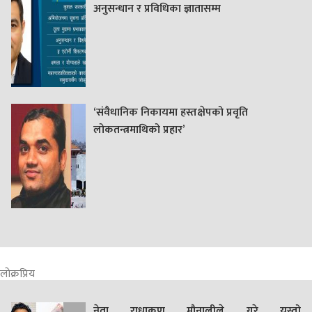
अनुसन्धान र प्रविधिका ज्ञातासम्म
‘संवैधानिक निकायमा हस्तक्षेपको प्रवृति
लोकतन्त्रमाथिको प्रहार’
लोक्रप्रिय
नेता राधाकृण मौनालीले गरे यस्तो