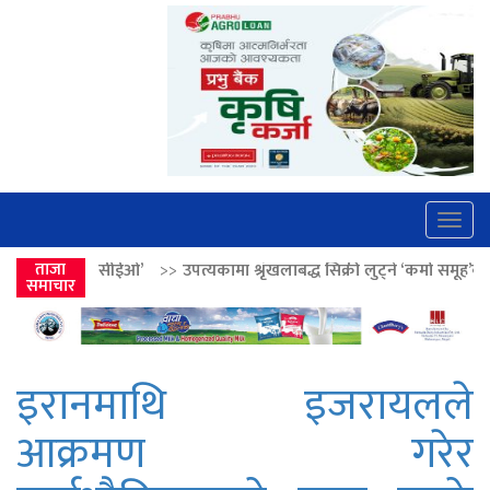
Togg
navig
>>
ताजा
उपत्यकामा श्रृंखलाबद्ध सिक्री लुट्ने ‘कर्मा समूह’का नाइकेसहित पाँच पक्रा
समाचार
इरानमाथि इजरायलले
आक्रमण गरेर