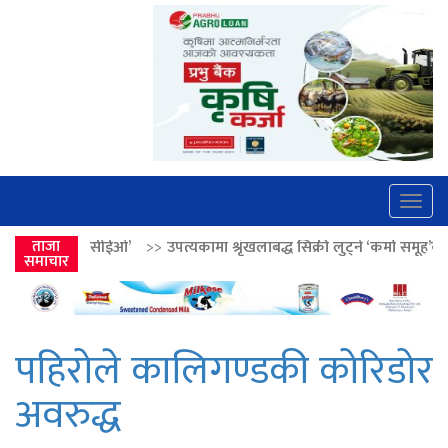
Togg
navig
>>
उपत्यकामा श्रृंखलाबद्ध सिक्री लुट्ने ‘कर्मा समूह’का नाइकेसहित पाँच पक्राउ
ताजा
समाचार
पहिरोले कालिगण्डकी कोरिडोर
अवरुद्ध