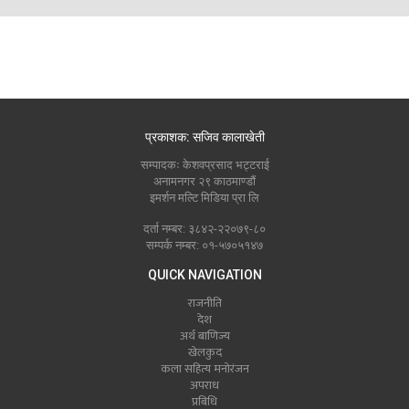
प्रकाशक: सजिव कालाखेती
सम्पादकः केशवप्रसाद भट्टराई
अनामनगर २९ काठमाण्डौं
इमर्शन मल्टि मिडिया प्रा लि
दर्ता नम्बर: ३८४२-२२०७९-८०
सम्पर्क नम्बर: ०१-५७०५१४७
QUICK NAVIGATION
राजनीति
देश
अर्थ बाणिज्य
खेलकुद
कला सहित्य मनोरंजन
अपराध
प्रबिधि