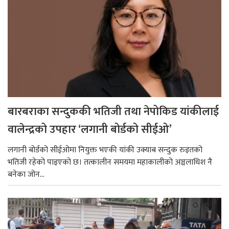
बारबराका सन्दुककी भतिजी तथा नेपोकिड यांकीलाई
वालेन्द्रको उपहार ‘लगानी बोर्डको सीईओ’
लगानी बोर्डको सीईओमा नियुक्त भएकी यांकी उक्याब सन्दुक रुइतको
भतिजी रहेको पाइएको छ। तत्कालीन समयमा महाकालीको अञ्चलाधिश नै
बनेका जोन...