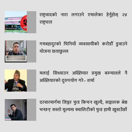
राष्ट्रवादको नारा लगाउने एमालेका हेर्नुहोस् २४
राष्ट्रघात
गमबहादुरकाे चिनियाँ व्यवसायीको करोडौँ डुवाउने
याेजना छताछुल्ल
मलाई सिध्याउन अख्तियार प्रमुख बस्न्यातले नै
अख्तियारको दुरुपयोग गरे– शर्मा
दरवारमार्गमा जिञ्जर फुड किचन खुल्दै, सञ्चालक श्रेष्ठ
भन्छन्ः सस्तो मूल्यमा क्वालिटीको फुड हामी खुवाउँछौं