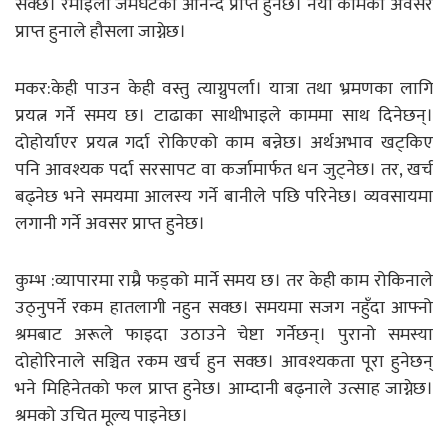
सक्छ। रमाइलो जमघटको आनन्द प्राप्त हुनेछ। नयाँ कामको अवसर
प्राप्त हुनाले हौसला जाग्नेछ।
मकर:केही पाउन केही वस्तु त्याग्नुपर्ला। यात्रा तथा भ्रमणका लागि
प्रयत्न गर्ने समय छ। टाढाका साथीभाइले काममा साथ दिनेछन्।
दोहोर्याएर प्रयत्न गर्दा रोकिएको काम बन्नेछ। अर्थअभाव खट्किए
पनि आवश्यक पर्दा सरसापट वा कर्जामार्फत धन जुट्नेछ। तर, खर्च
बढ्नेछ भने समयमा आलस्य गर्ने बानीले पछि परिनेछ। व्यवसायमा
लगानी गर्ने अवसर प्राप्त हुनेछ।
कुम्भ :व्यापारमा राम्रै फड्को मार्ने समय छ। तर केही काम रोकिनाले
उठ्नुपर्ने रकम हातलागी नहुन सक्छ। समयमा सजग नहुँदा आफ्नो
श्रमबाट अरूले फाइदा उठाउने चेष्टा गर्नेछन्। पुरानो समस्या
दाेहाेरिनाले सञ्चित रकम खर्च हुन सक्छ। आवश्यकता पूरा हुनेछन्
भने मिहिनेतको फल प्राप्त हुनेछ। आम्दानी बढ्नाले उत्साह जाग्नेछ।
श्रमको उचित मूल्य पाइनेछ।