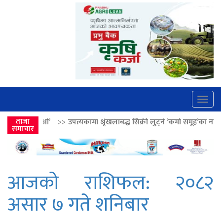
Togg
navig
उपत्यकामा श्रृंखलाबद्ध सिक्री लुट्ने ‘कर्मा समूह’का नाइकेसहित पाँच पक्राउ
ताजा
>>
समाचार
आजको राशिफल: २०८२
असार ७ गते शनिबार