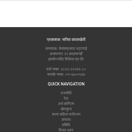
प्रकाशक: सजिव कालाखेती
सम्पादकः केशवप्रसाद भट्टराई
अनामनगर २९ काठमाण्डौं
इमर्शन मल्टि मिडिया प्रा लि
दर्ता नम्बर: ३८४२-२२०७९-८०
सम्पर्क नम्बर: ०१-५७०५१४७
QUICK NAVIGATION
राजनीति
देश
अर्थ बाणिज्य
खेलकुद
कला सहित्य मनोरंजन
अपराध
प्रबिधि
विचार ब्लग