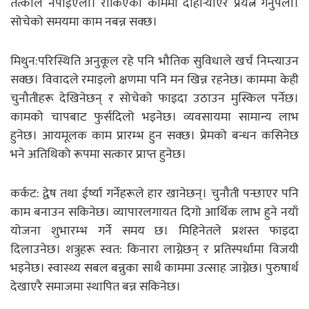
तत्काल नपाइएला। रोकिएका काममा दोहोऱ्याएर प्रयत्न गर्नुपर्ला।
सोचेको समयमा काम नबन्न सक्छ।
मिथुन:परिस्थिति अनुकूल रहे पनि भौतिक सुविधाले खर्च निम्त्याउन
सक्छ। विवादले रमाइलो क्षणमा पनि मन खिन्न रहनेछ। काममा केही
चुनौतीहरू देखिनेछन् र सोचेको फाइदा उठाउन मुस्किल पर्नेछ।
कामको चापबाट फुर्सदिलो भइनेछ। व्यवसायमा सामान्य लाभ
हुनेछ। आयमूलक काम प्रारम्भ हुन सक्छ। प्रेमको बन्धन कसिनेछ
भने अतिथिको रूपमा सत्कार प्राप्त हुनेछ।
कर्कट: द्वेष तथा ईर्ष्या गर्नेहरूले हार खानेछन्। चुनौती पन्छाएर पनि
काम बनाउन सकिनेछ। व्यापारलगायत दिगो आर्थिक लाभ हुने नयाँ
योजना शुभारम्भ गर्ने समय छ। मिहिनेतले प्रशस्त फाइदा
दिलाउनेछ। शत्रुहरू स्वत: किनारा लाग्नेछन् र प्रतिस्पर्धामा विजयी
भइनेछ। स्वास्थ्य सबल बन्नुका साथै काममा उत्साह जाग्नेछ। पुरुषार्थ
देखाएरै समाजमा स्थापित बन्न सकिनेछ।