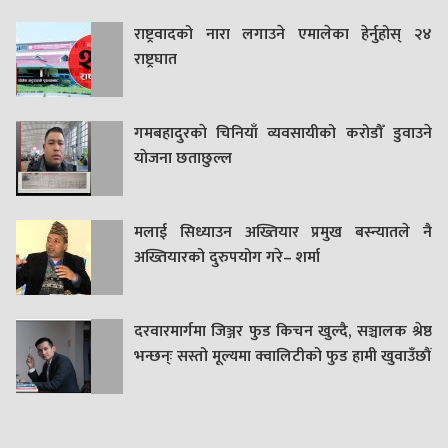
राष्ट्रवादको नारा लगाउने एमालेका हेर्नुहोस् २४
राष्ट्रघात
गमबहादुरकाे चिनियाँ व्यवसायीको करोडौँ डुवाउने
याेजना छताछुल्ल
मलाई सिध्याउन अख्तियार प्रमुख बस्न्यातले नै
अख्तियारको दुरुपयोग गरे– शर्मा
दरवारमार्गमा जिञ्जर फुड किचन खुल्दै, सञ्चालक श्रेष्ठ
भन्छन्ः सस्तो मूल्यमा क्वालिटीको फुड हामी खुवाउँछौं