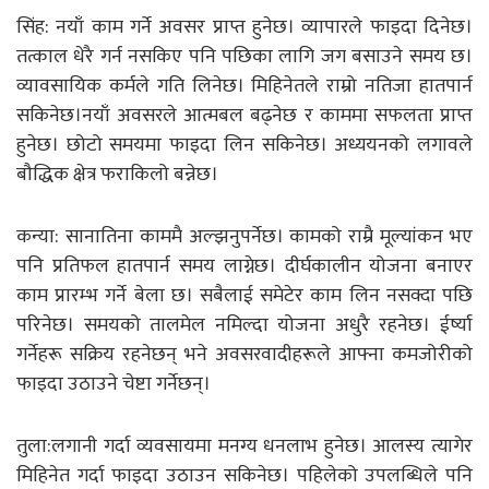
सिंह: नयाँ काम गर्ने अवसर प्राप्त हुनेछ। व्यापारले फाइदा दिनेछ।
तत्काल धेरै गर्न नसकिए पनि पछिका लागि जग बसाउने समय छ।
व्यावसायिक कर्मले गति लिनेछ। मिहिनेतले राम्रो नतिजा हातपार्न
सकिनेछ।नयाँ अवसरले आत्मबल बढ्नेछ र काममा सफलता प्राप्त
हुनेछ। छोटो समयमा फाइदा लिन सकिनेछ। अध्ययनको लगावले
बौद्धिक क्षेत्र फराकिलो बन्नेछ।
कन्या: सानातिना काममै अल्झनुपर्नेछ। कामको राम्रै मूल्यांकन भए
पनि प्रतिफल हातपार्न समय लाग्नेछ। दीर्घकालीन योजना बनाएर
काम प्रारम्भ गर्ने बेला छ। सबैलाई समेटेर काम लिन नसक्दा पछि
परिनेछ। समयको तालमेल नमिल्दा योजना अधुरै रहनेछ। ईर्ष्या
गर्नेहरू सक्रिय रहनेछन् भने अवसरवादीहरूले आफ्ना कमजोरीको
फाइदा उठाउने चेष्टा गर्नेछन्।
तुला:लगानी गर्दा व्यवसायमा मनग्य धनलाभ हुनेछ। आलस्य त्यागेर
मिहिनेत गर्दा फाइदा उठाउन सकिनेछ। पहिलेको उपलब्धिले पनि