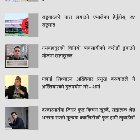
राष्ट्रवादको नारा लगाउने एमालेका हेर्नुहोस् २४
राष्ट्रघात
गमबहादुरकाे चिनियाँ व्यवसायीको करोडौँ डुवाउने
याेजना छताछुल्ल
मलाई सिध्याउन अख्तियार प्रमुख बस्न्यातले नै
अख्तियारको दुरुपयोग गरे– शर्मा
दरवारमार्गमा जिञ्जर फुड किचन खुल्दै, सञ्चालक श्रेष्ठ
भन्छन्ः सस्तो मूल्यमा क्वालिटीको फुड हामी खुवाउँछौं