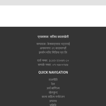
प्रकाशक: सजिव कालाखेती
सम्पादकः केशवप्रसाद भट्टराई
अनामनगर २९ काठमाण्डौं
इमर्शन मल्टि मिडिया प्रा लि
दर्ता नम्बर: ३८४२-२२०७९-८०
सम्पर्क नम्बर: ०१-५७०५१४७
QUICK NAVIGATION
राजनीति
देश
अर्थ बाणिज्य
खेलकुद
कला सहित्य मनोरंजन
अपराध
प्रबिधि