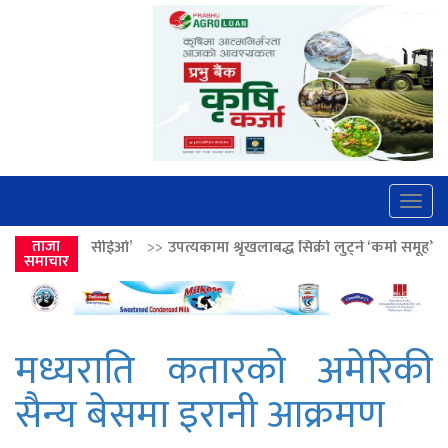
Togg
navig
’
>>
ताजा
उपत्यकामा श्रृंखलाबद्ध सिक्री लुट्ने ‘कर्मा समूह’का नाइकेसहित पाँच पक्र
समाचार
मध्यराति कतारको अमेरिकी
सैन्य बेसमा इरानी आक्रमण