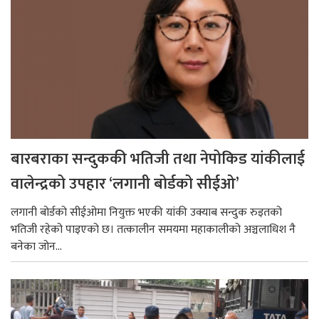
बारबराका सन्दुककी भतिजी तथा नेपोकिड यांकीलाई
वालेन्द्रको उपहार ‘लगानी बोर्डको सीईओ’
लगानी बोर्डको सीईओमा नियुक्त भएकी यांकी उक्याब सन्दुक रुइतको
भतिजी रहेको पाइएको छ। तत्कालीन समयमा महाकालीको अञ्चलाधिश नै
बनेका जोन...