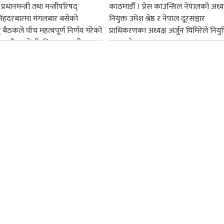
्रधानमन्त्री तथा मन्त्रीपरिषद्
काठमाडौँ । प्रेस काउन्सिल नेपालको अध्य
सिंहदरबारमा मंगलबार बसेको
नियुक्त उमेश श्रेष्ठ र नेपाल दूरसञ्चार
द् बैठकले पाँच महत्वपूर्ण निर्णय गरेको
प्राधिकरणका अध्यक्ष अर्जुन घिमिरेले नियुक्
ममा बैडकले बीउबिजनसम्बन्धी...
ग्रहण गरेका छन्।...