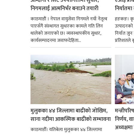
आम्दानी र सिट उपयोगितामा सुधार,
एआई प्रवि
निगमलाई आत्मनिर्भर बनाउने तयारी
निर्यातमा
काठमाडाैं । नेपाल वायुसेवा निगमले नयाँ नेतृत्व
हङकङ। कृत्
पाएसँगै संस्थागत सुधारका कामले गति लिन
उत्पादनको व
थालेको जनाएको छ। व्यवस्थापकीय सुधार,
निर्यात जु
कार्यसम्पादनमा जवाफदेहिता...
प्रतिशतले व
मुलुकका ४४ जिल्लामा बाढीको जोखिम,
मन्त्रीपरि
साना नदीमा आकस्मिक बाढीको सम्भावना
निर्णय, व
अध्यक्षमा म
काठमाडौँ। यतिबेला मुलुकका ४४ जिल्लामा