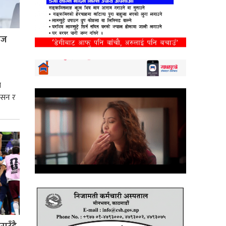
्रज
े
शासन र
्मसात्