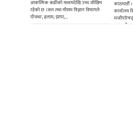
आकस्मिक बाढीको मध्यमदेखि उच्च जोखिम
काठमाडौँ । प
रहेको छ ।जल तथा मौसम विज्ञान विभागले
कार्यालय 
पाँचथर, इलाम, झापा,...
मन्त्रीपरिष
छ । यसैक्र