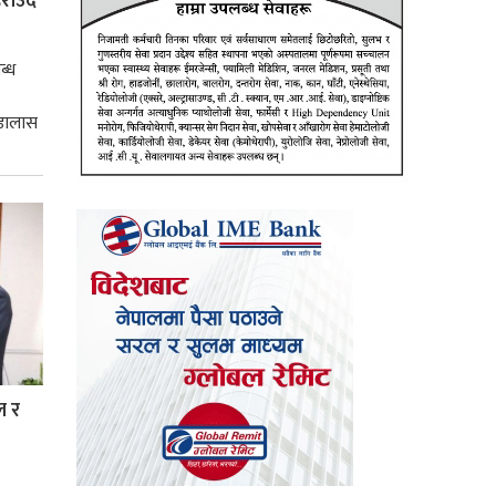
ाउँदै
ब्ध
 डालास
ल र