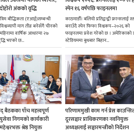
धिले उकास्यो चीनको व्यापार,
विश्वकप २०२६: फ्रान्सलाई २–० ले हर
 दोहोरो अंकको वृद्धि
स्पेन १६ वर्षपछि फाइनलमा
रिम बौद्धिकता (एआई)सम्बन्धी
काठमाडौँ। बलियो प्रतिद्वन्द्वी फ्रान्सलाई स्त
िश्वव्यापी माग तीव्र बनेसँगै चीनको
बनाउँदै स्पेन फिफा विश्वकप–२०२६ को
न महिनामा वार्षिक आधारमा २७
फाइनलमा प्रवेश गरेको छ । अमेरिकाको
ृद्धि भएको छ...
स्टेडियममा बुधबार बिहान...
षद् बैठकका पाँच महत्त्वपूर्ण
परिणाममुखी काम गर्न प्रेस काउन्सि
ायुसेवा निगमको कार्यकारी
दूरसञ्चार प्राधिकरणका नवनियुक्त
हेश्वरभक्त श्रेष्ठ नियुक्त
अध्यक्षलाई सञ्चारमन्त्रीको निर्देशन