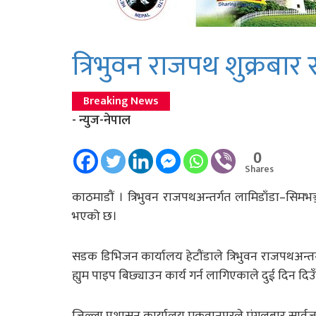
त्रिभुवन राजपथ शुक्रबार 
Breaking News
- न्युज-नेपाल
0
Shares
काठमाडौं । त्रिभुवन राजपथअन्तर्गत लामिडाँडा–सिम
भएको छ।
सडक डिभिजन कार्यालय हेटौंडाले त्रिभुवन राजपथअन्तर्
ह्युम पाइप बिछ्याउन कार्य गर्न लागिएकाले दुई दि
जिल्ला प्रशासन कार्यालय मकवानपुरले मंगलबार सार्