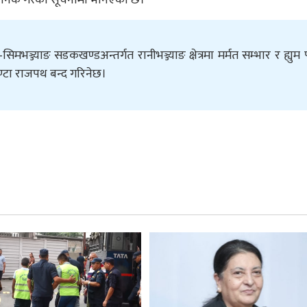
मभञ्ज्याङ सडकखण्डअन्तर्गत रानीभञ्ज्याङ क्षेत्रमा मर्मत सम्भार र ह्युम
ण्टा राजपथ बन्द गरिनेछ।