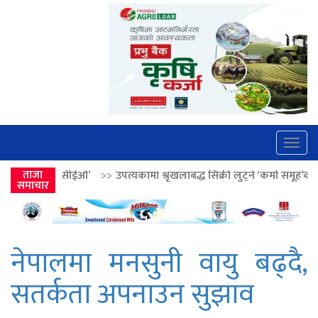
Togg
navig
>>
उपत्यकामा श्रृंखलाबद्ध सिक्री लुट्ने ‘कर्मा समूह’का नाइकेसहित पाँच पक्राउ
ताजा
समाचार
नेपालमा मनसुनी वायु बढ्दै,
सतर्कता अपनाउन सुझाव