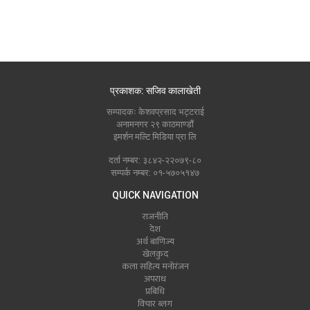
प्रकाशक: सजिव कालाखेती
सम्पादकः केशवप्रसाद भट्टराई
अनामनगर २९ काठमाण्डौं
इमर्शन मल्टि मिडिया प्रा लि
दर्ता नम्बर: ३८४२-२२०७९-८०
सम्पर्क नम्बर: ०१-५७०५१४७
QUICK NAVIGATION
राजनीति
देश
अर्थ बाणिज्य
खेलकुद
कला सहित्य मनोरंजन
अपराध
प्रबिधि
विचार ब्लग