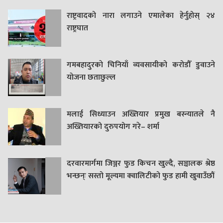
राष्ट्रवादको नारा लगाउने एमालेका हेर्नुहोस् २४
राष्ट्रघात
गमबहादुरकाे चिनियाँ व्यवसायीको करोडौँ डुवाउने
याेजना छताछुल्ल
मलाई सिध्याउन अख्तियार प्रमुख बस्न्यातले नै
अख्तियारको दुरुपयोग गरे– शर्मा
दरवारमार्गमा जिञ्जर फुड किचन खुल्दै, सञ्चालक श्रेष्ठ
भन्छन्ः सस्तो मूल्यमा क्वालिटीको फुड हामी खुवाउँछौं