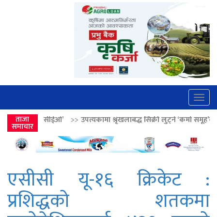
Togg
navig
’
>>
ताजा
उपत्यकामा श्रृंखलाबद्ध सिक्री लुट्ने ‘कर्मा समूह’का नाइकेसहित पाँच पक्र
समाचार
एसीसी यू-१६ क्रिकेट :
प्रशिद्धको शतकमा