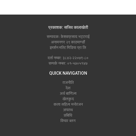
प्रकाशक: सजिव कालाखेती
सम्पादकः केशवप्रसाद भट्टराई
अनामनगर २९ काठमाण्डौं
इमर्शन मल्टि मिडिया प्रा लि
दर्ता नम्बर: ३८४२-२२०७९-८०
सम्पर्क नम्बर: ०१-५७०५१४७
QUICK NAVIGATION
राजनीति
देश
अर्थ बाणिज्य
खेलकुद
कला सहित्य मनोरंजन
अपराध
प्रबिधि
विचार ब्लग