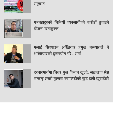
राष्ट्रघात
गमबहादुरकाे चिनियाँ व्यवसायीको करोडौँ डुवाउने
याेजना छताछुल्ल
मलाई सिध्याउन अख्तियार प्रमुख बस्न्यातले नै
अख्तियारको दुरुपयोग गरे– शर्मा
दरवारमार्गमा जिञ्जर फुड किचन खुल्दै, सञ्चालक श्रेष्ठ
भन्छन्ः सस्तो मूल्यमा क्वालिटीको फुड हामी खुवाउँछौं