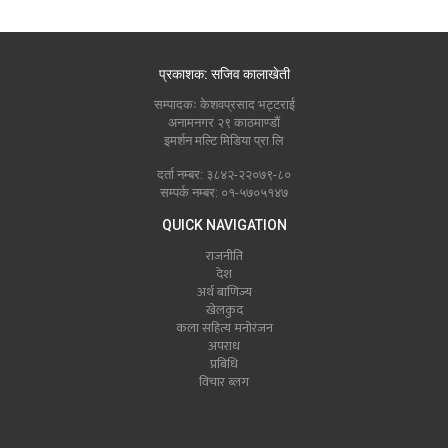
प्रकाशक: सजिव कालाखेती
सम्पादकः केशवप्रसाद भट्टराई
अनामनगर २९ काठमाण्डौं
इमर्शन मल्टि मिडिया प्रा लि
दर्ता नम्बर: ३८४२-२२०७९-८०
सम्पर्क नम्बर: ०१-५७०५१४७
QUICK NAVIGATION
राजनीति
देश
अर्थ बाणिज्य
खेलकुद
कला सहित्य मनोरंजन
अपराध
प्रबिधि
विचार ब्लग