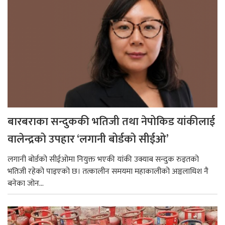
बारबराका सन्दुककी भतिजी तथा नेपोकिड यांकीलाई
वालेन्द्रको उपहार ‘लगानी बोर्डको सीईओ’
लगानी बोर्डको सीईओमा नियुक्त भएकी यांकी उक्याब सन्दुक रुइतको
भतिजी रहेको पाइएको छ। तत्कालीन समयमा महाकालीको अञ्चलाधिश नै
बनेका जोन...