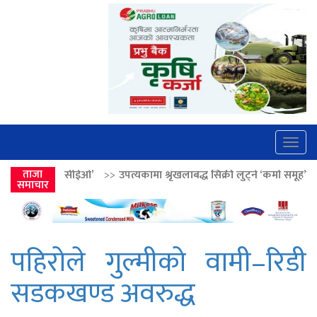
Togg
navig
ओ’
>>
ताजा
उपत्यकामा श्रृंखलाबद्ध सिक्री लुट्ने ‘कर्मा समूह’का नाइकेसहित पाँच पक्
समाचार
पहिरोले गुल्मीको वामी–रिडी
सडकखण्ड अवरुद्ध