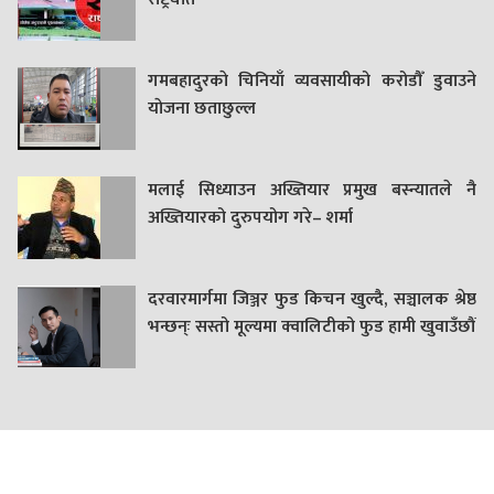
गमबहादुरकाे चिनियाँ व्यवसायीको करोडौँ डुवाउने
याेजना छताछुल्ल
मलाई सिध्याउन अख्तियार प्रमुख बस्न्यातले नै
अख्तियारको दुरुपयोग गरे– शर्मा
दरवारमार्गमा जिञ्जर फुड किचन खुल्दै, सञ्चालक श्रेष्ठ
भन्छन्ः सस्तो मूल्यमा क्वालिटीको फुड हामी खुवाउँछौं