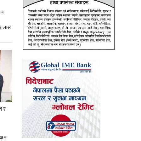
ब्ध
 डालास
ल र
क्षमा