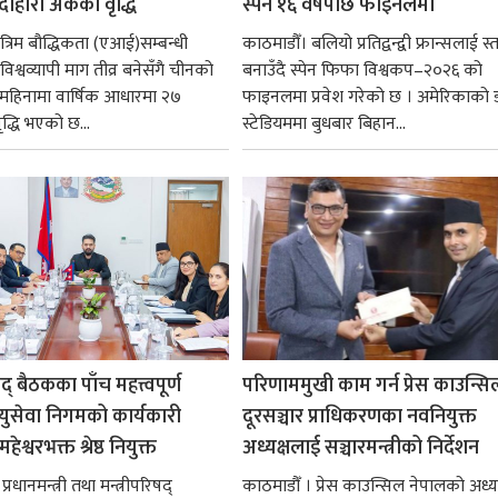
 दोहोरो अंकको वृद्धि
स्पेन १६ वर्षपछि फाइनलमा
रिम बौद्धिकता (एआई)सम्बन्धी
काठमाडौँ। बलियो प्रतिद्वन्द्वी फ्रान्सलाई स्त
िश्वव्यापी माग तीव्र बनेसँगै चीनको
बनाउँदै स्पेन फिफा विश्वकप–२०२६ को
न महिनामा वार्षिक आधारमा २७
फाइनलमा प्रवेश गरेको छ । अमेरिकाको
ृद्धि भएको छ...
स्टेडियममा बुधबार बिहान...
षद् बैठकका पाँच महत्त्वपूर्ण
परिणाममुखी काम गर्न प्रेस काउन्सि
ायुसेवा निगमको कार्यकारी
दूरसञ्चार प्राधिकरणका नवनियुक्त
हेश्वरभक्त श्रेष्ठ नियुक्त
अध्यक्षलाई सञ्चारमन्त्रीको निर्देशन
्रधानमन्त्री तथा मन्त्रीपरिषद्
काठमाडौँ । प्रेस काउन्सिल नेपालको अध्य