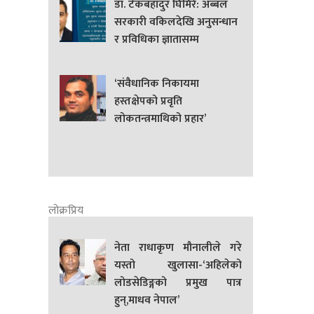
डा. टेकबहादुर घिमिरे: अब्बल
सरकारी वकिलदेखि अनुसन्धान
र प्रविधिका ज्ञातासम्म
‘संवैधानिक निकायमा
हस्तक्षेपको प्रवृति
लोकतन्त्रमाथिको प्रहार’
लोक्रप्रिय
नेता राधाकृण मौनालीले गरे
यस्तो खुलासा-‘अहिलेको
लोडसेडिङ्गको प्रमुख पात्र
हुन्,माधव नेपाल’