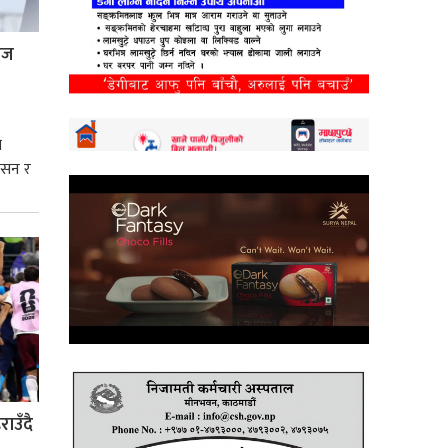
्रज
े
शासन र
्मसात्
ाउँदै