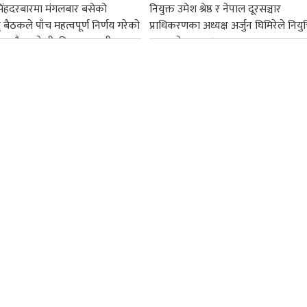
सिंहदरबारमा मंगलबार बसेको
नियुक्त उमेश श्रेष्ठ र नेपाल दूरसञ्चार
द् बैठकले पाँच महत्वपूर्ण निर्णय गरेको
प्राधिकरणका अध्यक्ष अर्जुन घिमिरेले नियुक्
ममा बैडकले बीउबिजनसम्बन्धी...
ग्रहण गरेका छन्।...