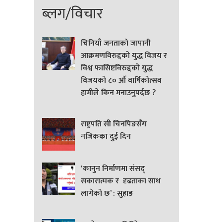
ब्लग/विचार
चिनियाँ जनताको जापानी
आक्रमणविरुद्दको युद्ध विजय र
विश्व फासिष्टविरुद्दको युद्ध
विजयको ८० औं वार्षिकोत्सव
हामीले किन मनाउनुपर्दछ ?
राष्ट्रपति सी चिनपिङसँग
नजिकका दुई दिन
‘कानुन निर्माणमा संसद्
सकारात्मक र दृढताका साथ
लागेको छ’ : सुहाङ