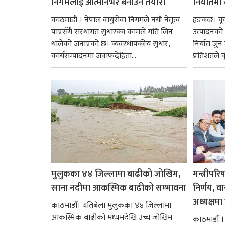
निगमलाई आत्मनिर्भर बनाउने तयारी
निर्यातमा
काठमाडाैं । नेपाल वायुसेवा निगमले नयाँ नेतृत्व
हङकङ। कृत्
पाएसँगै संस्थागत सुधारका कामले गति लिन
उत्पादनको व
थालेको जनाएको छ। व्यवस्थापकीय सुधार,
निर्यात जु
कार्यसम्पादनमा जवाफदेहिता...
प्रतिशतले व
मुलुकका ४४ जिल्लामा बाढीको जोखिम,
मन्त्रीपरि
साना नदीमा आकस्मिक बाढीको सम्भावना
निर्णय, व
अध्यक्षमा म
काठमाडौँ। यतिबेला मुलुकका ४४ जिल्लामा
आकस्मिक बाढीको मध्यमदेखि उच्च जोखिम
काठमाडौँ । प