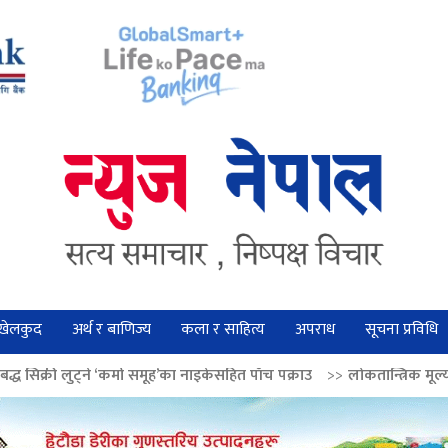
खेलकुद
अर्थ र बाणिज्य
कला र साहित्य
अपराध
सूचना प्रविधि
र्मा समूह’का नाइकेसहित पाँच पक्राउ
>>
लोकतान्त्रिक मूल्य सुदृढ बनाउन अग्रज नेत