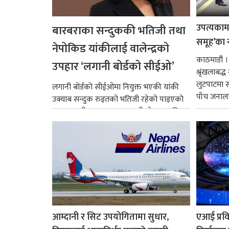
उपत्यकामा 
बारबराका सन्दुककी भतिजी तथा
समूह’का 
नेपोकिड यांकीलाई वालेन्द्रको
काठमाडौं ।
उपहार ‘लगानी बोर्डको सीईओ’
श्रृंखलाबद
लुटपाटमा स
लगानी बोर्डको सीईओमा नियुक्त भएकी यांकी
पाँच जनालाई
उक्याब सन्दुक रुइतको भतिजी रहेको पाइएको
छ। तत्कालीन समयमा महाकालीको अञ्चलाधिश
नै बनेका जोन...
आम्दानी र सिट उपयोगितामा सुधार,
एआई प्रवि