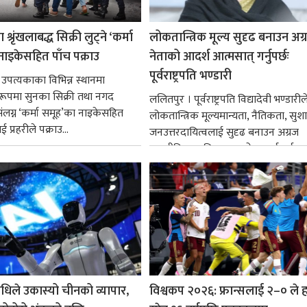
श्रृंखलाबद्ध सिक्री लुट्ने ‘कर्मा
लोकतान्त्रिक मूल्य सुदृढ बनाउन अग
नाइकेसहित पाँच पक्राउ
नेताको आदर्श आत्मसात् गर्नुपर्छः
पूर्वराष्ट्रपति भण्डारी
 उपत्यकाका विभिन्न स्थानमा
्ध रूपमा सुनका सिक्री तथा नगद
ललितपुर । पूर्वराष्ट्रपति विद्यादेवी भण्डारील
ंलग्न ‘कर्मा समूह’का नाइकेसहित
लोकतान्त्रिक मूल्यमान्यता, नैतिकता, सु
 प्रहरीले पक्राउ...
जनउत्तरदायित्वलाई सुदृढ बनाउन अग्रज
राजनीतिक व्यक्तित्वहरूको आदर्शलाई आत
गर्न आवश्यक...
धिले उकास्यो चीनको व्यापार,
विश्वकप २०२६: फ्रान्सलाई २–० ले हर