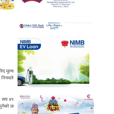
िद मूल्य
ो निगमले
एक सय ४९
 पुगेको छ