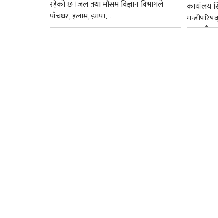
रहेको छ ।जल तथा मौसम विज्ञान विभागले
कार्यालय 
पाँचथर, इलाम, झापा,...
मन्त्रीपरिष
छ । यसैक्र