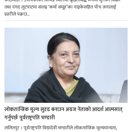
काठमाडौं । उपत्यकाका विभिन्न स्थानमा श्रृंखलाबद्ध रूपमा सुनका सिक्री
तथा नगद लुटपाटमा संलग्न ‘कर्मा समूह’का नाइकेसहित पाँच जनालाई
प्रहरीले पक्राउ...
लोकतान्त्रिक मूल्य सुदृढ बनाउन अग्रज नेताको आदर्श आत्मसात्
गर्नुपर्छः पूर्वराष्ट्रपति भण्डारी
ललितपुर । पूर्वराष्ट्रपति विद्यादेवी भण्डारीले लोकतान्त्रिक मूल्यमान्यता,