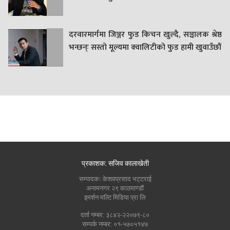
दरवारमार्गमा जिञ्जर फुड किचन खुल्दै, सञ्चालक श्रेष्ठ
भन्छन्ः सस्तो मूल्यमा क्वालिटीको फुड हामी खुवाउँछौं
प्रकाशक: सजिव कालाखेती
सम्पादकः केशवप्रसाद भट्टराई
अनामनगर २९ काठमाण्डौं
इमर्शन मल्टि मिडिया प्रा लि
दर्ता नम्बर: ३८४२-२२०७९-८०
सम्पर्क नम्बर: ०१-५७०५१४७