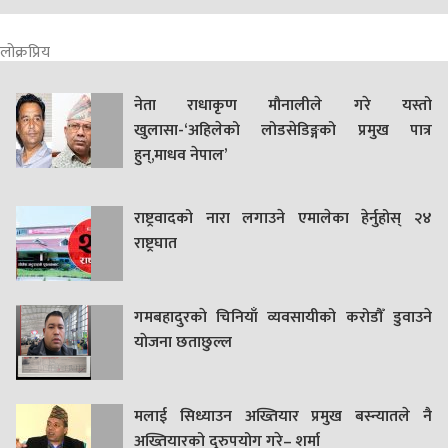
लोक्रप्रिय
नेता राधाकृण मौनालीले गरे यस्तो
खुलासा-‘अहिलेको लोडसेडिङ्गको प्रमुख पात्र
हुन्,माधव नेपाल’
राष्ट्रवादको नारा लगाउने एमालेका हेर्नुहोस् २४
राष्ट्रघात
गमबहादुरकाे चिनियाँ व्यवसायीको करोडौँ डुवाउने
याेजना छताछुल्ल
मलाई सिध्याउन अख्तियार प्रमुख बस्न्यातले नै
अख्तियारको दुरुपयोग गरे– शर्मा