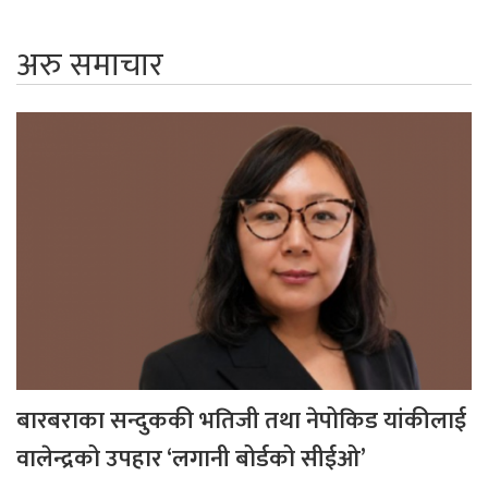
अरु समाचार
बारबराका सन्दुककी भतिजी तथा नेपोकिड यांकीलाई
वालेन्द्रको उपहार ‘लगानी बोर्डको सीईओ’