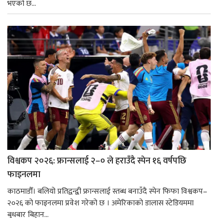
भएको छ...
विश्वकप २०२६: फ्रान्सलाई २–० ले हराउँदै स्पेन १६ वर्षपछि
फाइनलमा
काठमाडौँ। बलियो प्रतिद्वन्द्वी फ्रान्सलाई स्तब्ध बनाउँदै स्पेन फिफा विश्वकप–
२०२६ को फाइनलमा प्रवेश गरेको छ । अमेरिकाको डालास स्टेडियममा
बुधबार बिहान...