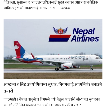
नैतिकता, सुशासन र जनउत्तरदायित्वलाई सुदृढ बनाउन अग्रज राजनीतिक
व्यक्तित्वहरूको आदर्शलाई आत्मसात् गर्न आवश्यक...
आम्दानी र सिट उपयोगितामा सुधार, निगमलाई आत्मनिर्भर बनाउने
तयारी
काठमाडाैं । नेपाल वायुसेवा निगमले नयाँ नेतृत्व पाएसँगै संस्थागत सुधारका
कामले गति लिन थालेको जनाएको छ। व्यवस्थापकीय सुधार,