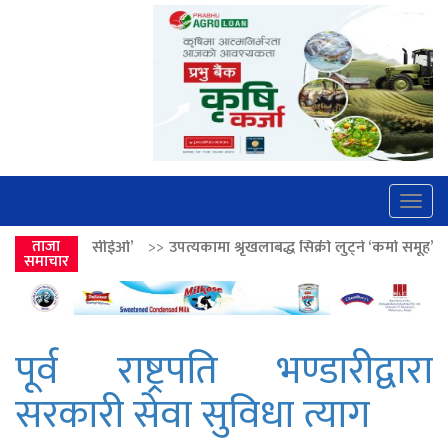
Togg
navig
’
>>
ताजा
उपत्यकामा श्रृंखलाबद्ध सिक्री लुट्ने ‘कर्मा समूह’का नाइकेसहित पाँच पक्र
समाचार
पूर्व राष्ट्रपति भण्डारीद्वारा
सरकारी सेवा सुविधा त्याग