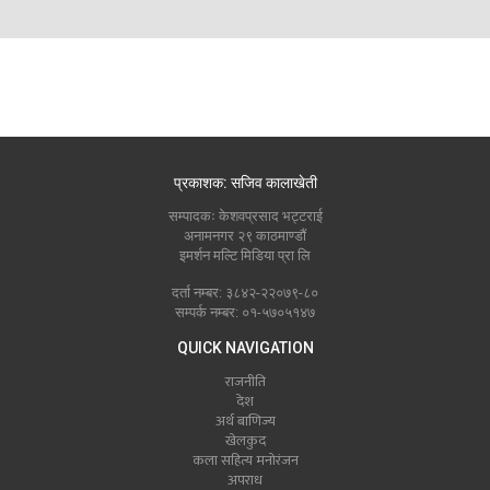
प्रकाशक: सजिव कालाखेती
सम्पादकः केशवप्रसाद भट्टराई
अनामनगर २९ काठमाण्डौं
इमर्शन मल्टि मिडिया प्रा लि
दर्ता नम्बर: ३८४२-२२०७९-८०
सम्पर्क नम्बर: ०१-५७०५१४७
QUICK NAVIGATION
राजनीति
देश
अर्थ बाणिज्य
खेलकुद
कला सहित्य मनोरंजन
अपराध