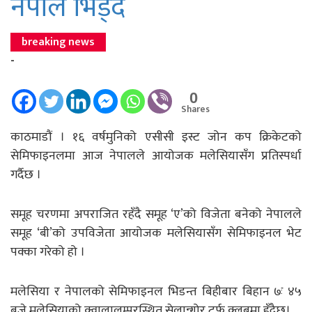
नेपाल भिड्दै
breaking news
-
0
Shares
काठमाडौं । १६ वर्षमुनिको एसीसी इस्ट जोन कप क्रिकेटको
सेमिफाइनलमा आज नेपालले आयोजक मलेसियासँग प्रतिस्पर्धा
गर्दैछ ।
समूह चरणमा अपराजित रहँदै समूह ‘ए’को विजेता बनेको नेपालले
समूह ‘बी’को उपविजेता आयोजक मलेसियासँग सेमिफाइनल भेट
पक्का गरेको हो ।
मलेसिया र नेपालको सेमिफाइनल भिडन्त बिहीबार बिहान ७ः ४५
बजे मलेसियाको क्वालालम्पुरस्थित सेलान्गोर टर्फ क्लबमा हुँदैछ।