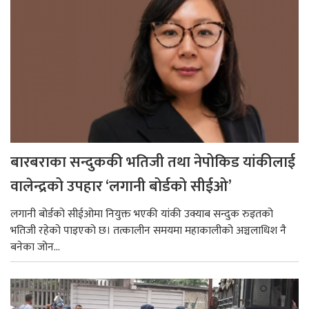
बारबराका सन्दुककी भतिजी तथा नेपोकिड यांकीलाई
वालेन्द्रको उपहार ‘लगानी बोर्डको सीईओ’
लगानी बोर्डको सीईओमा नियुक्त भएकी यांकी उक्याब सन्दुक रुइतको
भतिजी रहेको पाइएको छ। तत्कालीन समयमा महाकालीको अञ्चलाधिश नै
बनेका जोन...