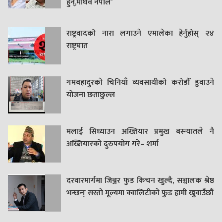
हुन्,माधव नेपाल’
राष्ट्रवादको नारा लगाउने एमालेका हेर्नुहोस् २४
राष्ट्रघात
गमबहादुरकाे चिनियाँ व्यवसायीको करोडौँ डुवाउने
याेजना छताछुल्ल
मलाई सिध्याउन अख्तियार प्रमुख बस्न्यातले नै
अख्तियारको दुरुपयोग गरे– शर्मा
दरवारमार्गमा जिञ्जर फुड किचन खुल्दै, सञ्चालक श्रेष्ठ
भन्छन्ः सस्तो मूल्यमा क्वालिटीको फुड हामी खुवाउँछौं