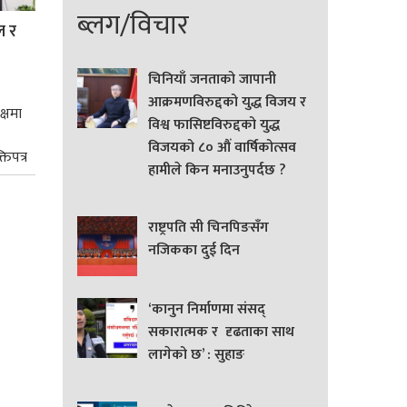
ब्लग/विचार
ल र
चिनियाँ जनताको जापानी
आक्रमणविरुद्दको युद्ध विजय र
क्षमा
विश्व फासिष्टविरुद्दको युद्ध
विजयको ८० औं वार्षिकोत्सव
तिपत्र
हामीले किन मनाउनुपर्दछ ?
राष्ट्रपति सी चिनपिङसँग
नजिकका दुई दिन
‘कानुन निर्माणमा संसद्
सकारात्मक र दृढताका साथ
लागेको छ’ : सुहाङ