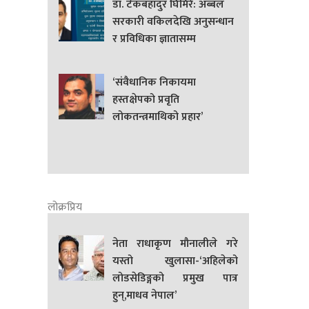
डा. टेकबहादुर घिमिरे: अब्बल
सरकारी वकिलदेखि अनुसन्धान
र प्रविधिका ज्ञातासम्म
‘संवैधानिक निकायमा
हस्तक्षेपको प्रवृति
लोकतन्त्रमाथिको प्रहार’
लोक्रप्रिय
नेता राधाकृण मौनालीले गरे
यस्तो खुलासा-‘अहिलेको
लोडसेडिङ्गको प्रमुख पात्र
हुन्,माधव नेपाल’