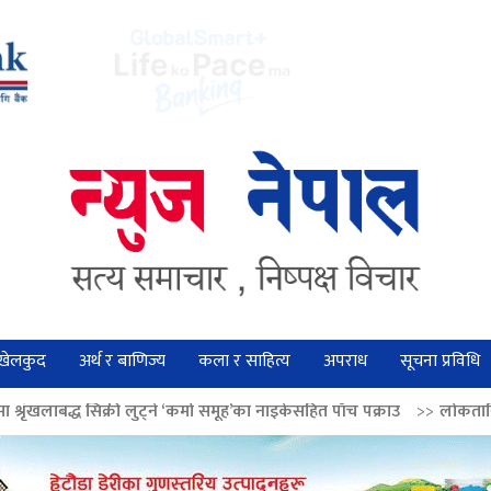
खेलकुद
अर्थ र बाणिज्य
कला र साहित्य
अपराध
सूचना प्रविधि
 लुट्ने ‘कर्मा समूह’का नाइकेसहित पाँच पक्राउ
>>
लोकतान्त्रिक मूल्य सुदृढ बनाउ