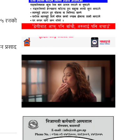
 २५ रनको
 प्रसाद