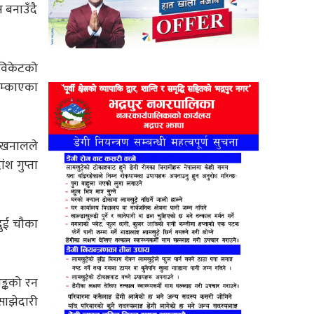
 बनाउँदै
 विकेटको
लम्काएका
म खनालले
श गुप्ता
दुई चौका
ङ्कको रन
साझेदारी