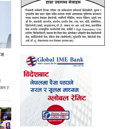
्रज
े
शासन र
्मसात्