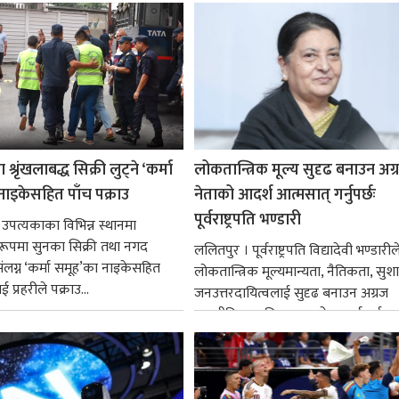
श्रृंखलाबद्ध सिक्री लुट्ने ‘कर्मा
लोकतान्त्रिक मूल्य सुदृढ बनाउन अग
नाइकेसहित पाँच पक्राउ
नेताको आदर्श आत्मसात् गर्नुपर्छः
पूर्वराष्ट्रपति भण्डारी
 उपत्यकाका विभिन्न स्थानमा
्ध रूपमा सुनका सिक्री तथा नगद
ललितपुर । पूर्वराष्ट्रपति विद्यादेवी भण्डारील
ंलग्न ‘कर्मा समूह’का नाइकेसहित
लोकतान्त्रिक मूल्यमान्यता, नैतिकता, सु
 प्रहरीले पक्राउ...
जनउत्तरदायित्वलाई सुदृढ बनाउन अग्रज
राजनीतिक व्यक्तित्वहरूको आदर्शलाई आत
गर्न आवश्यक...