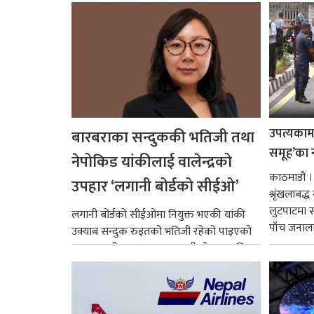
उपत्यकामा 
बारबराका सन्दुककी भतिजी तथा
समूह’का 
नेपोकिड यांकीलाई वालेन्द्रको
काठमाडौं ।
उपहार ‘लगानी बोर्डको सीईओ’
श्रृंखलाबद
लुटपाटमा स
लगानी बोर्डको सीईओमा नियुक्त भएकी यांकी
पाँच जनालाई
उक्याब सन्दुक रुइतको भतिजी रहेको पाइएको
छ। तत्कालीन समयमा महाकालीको अञ्चलाधिश
नै बनेका जोन...