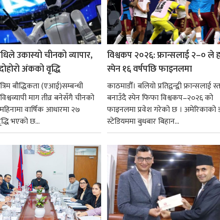
धिले उकास्यो चीनको व्यापार,
विश्वकप २०२६: फ्रान्सलाई २–० ले हर
 दोहोरो अंकको वृद्धि
स्पेन १६ वर्षपछि फाइनलमा
रिम बौद्धिकता (एआई)सम्बन्धी
काठमाडौँ। बलियो प्रतिद्वन्द्वी फ्रान्सलाई स्त
िश्वव्यापी माग तीव्र बनेसँगै चीनको
बनाउँदै स्पेन फिफा विश्वकप–२०२६ को
न महिनामा वार्षिक आधारमा २७
फाइनलमा प्रवेश गरेको छ । अमेरिकाको
ृद्धि भएको छ...
स्टेडियममा बुधबार बिहान...