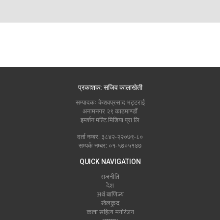
प्रकाशक: सजिव कालाखेती
सम्पादकः केशवप्रसाद भट्टराई
अनामनगर २९ काठमाण्डौं
इमर्शन मल्टि मिडिया प्रा लि
दर्ता नम्बर: ३८४२-२२०७९-८०
सम्पर्क नम्बर: ०१-५७०५१४७
QUICK NAVIGATION
राजनीति
देश
अर्थ बाणिज्य
खेलकुद
कला सहित्य मनोरंजन