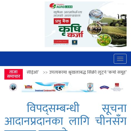
Togg
navig
>>
उपत्यकामा श्रृंखलाबद्ध सिक्री लुट्ने ‘कर्मा समूह’का नाइकेसहित पाँच पक्राउ
ताजा
समाचार
विपद्सम्बन्धी सूचना
आदानप्रदानका लागि चीनसँग