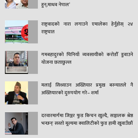
हुन्,माधव नेपाल’
राष्ट्रवादको नारा लगाउने एमालेका हेर्नुहोस् २४
राष्ट्रघात
गमबहादुरकाे चिनियाँ व्यवसायीको करोडौँ डुवाउने
याेजना छताछुल्ल
मलाई सिध्याउन अख्तियार प्रमुख बस्न्यातले नै
अख्तियारको दुरुपयोग गरे– शर्मा
दरवारमार्गमा जिञ्जर फुड किचन खुल्दै, सञ्चालक श्रेष्ठ
भन्छन्ः सस्तो मूल्यमा क्वालिटीको फुड हामी खुवाउँछौं