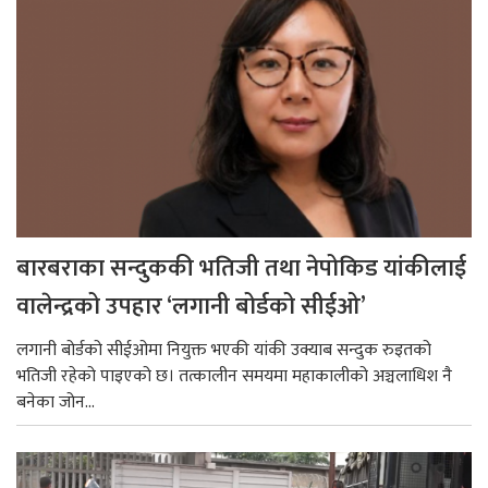
बारबराका सन्दुककी भतिजी तथा नेपोकिड यांकीलाई
वालेन्द्रको उपहार ‘लगानी बोर्डको सीईओ’
लगानी बोर्डको सीईओमा नियुक्त भएकी यांकी उक्याब सन्दुक रुइतको
भतिजी रहेको पाइएको छ। तत्कालीन समयमा महाकालीको अञ्चलाधिश नै
बनेका जोन...