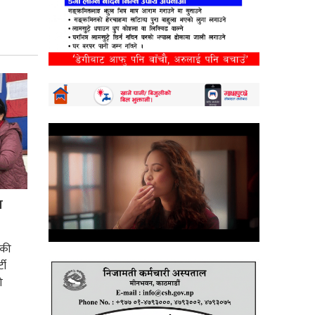
स
) की
टी
ी