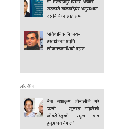
डा. टेकबहादुर घिमिरे: अब्बल
सरकारी वकिलदेखि अनुसन्धान
र प्रविधिका ज्ञातासम्म
‘संवैधानिक निकायमा
हस्तक्षेपको प्रवृति
लोकतन्त्रमाथिको प्रहार’
लोक्रप्रिय
नेता राधाकृण मौनालीले गरे
यस्तो खुलासा-‘अहिलेको
लोडसेडिङ्गको प्रमुख पात्र
हुन्,माधव नेपाल’