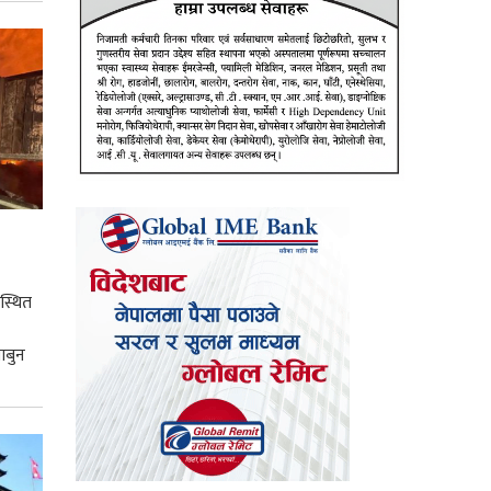
स्थित
ाबुन