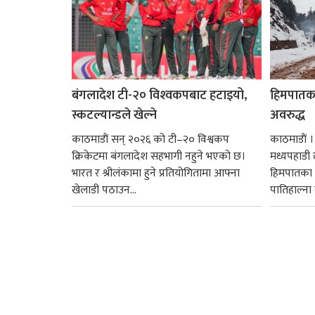
बंगलादेश टी-२० विश्‍वकपबाट हटाइयो,
हिमपातका
स्कटल्यान्डले खेल्ने
अवरुद्ध
काठमाडाैं सन् २०२६ को टी–२० विश्वकप
काठमाडाैं 
क्रिकेटमा बंगलादेश सहभागी नहुने भएको छ।
मध्यपहाडी 
भारत र श्रीलंकामा हुने प्रतियोगितामा आफ्ना
हिमपातका 
खेलाडी पठाउन...
पातिहाल्ना