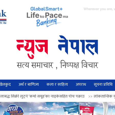
खेलकुद
अर्थ र बाणिज्य
कला र साहित्य
अपराध
सूचना प्रविधि
 ‘कर्मा समूह’का नाइकेसहित पाँच पक्राउ
>>
लोकतान्त्रिक मूल्य सुदृढ बनाउन अग्रज 