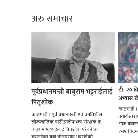
अरु समाचार
टी–२० वि
पूर्वप्रधानमन्त्री बाबुराम भट्टराईलाई
अभ्यास ख
पितृशोक
काठमाडौं 
काठमाडौं । पूर्व प्रधानमन्त्री एवं प्रगतिशील
तयारीस्वरू
लोकतान्त्रिक पार्टी(प्रलोपा)का संरक्षक डा.
आज क्यानडास
बाबुराम भट्टराईलाई पितृशोक परेको छ ।
एमए चिदम्बर
भट्टराईका बुबा भोजप्रसाद भट्टराईको...