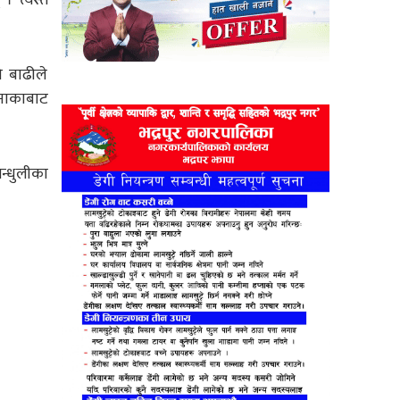
ो बाढीले
नाकाबाट
न्धुलीका