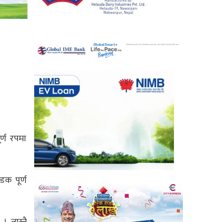
र्ण रपमा
क पूर्ण
 त्यस्तै