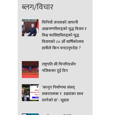
ब्लग/विचार
चिनियाँ जनताको जापानी
आक्रमणविरुद्दको युद्ध विजय र
विश्व फासिष्टविरुद्दको युद्ध
विजयको ८० औं वार्षिकोत्सव
हामीले किन मनाउनुपर्दछ ?
राष्ट्रपति सी चिनपिङसँग
नजिकका दुई दिन
‘कानुन निर्माणमा संसद्
सकारात्मक र दृढताका साथ
लागेको छ’ : सुहाङ