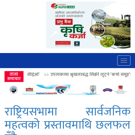
Togg
navig
’
>>
ताजा
उपत्यकामा श्रृंखलाबद्ध सिक्री लुट्ने ‘कर्मा समूह’का नाइकेसहित पाँच पक्र
समाचार
राष्ट्रियसभामा सार्वजनिक
महत्वको प्रस्तावमाथि छलफल