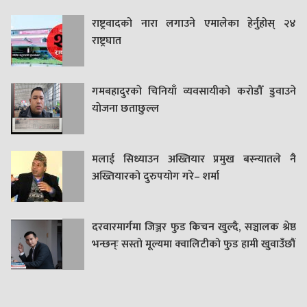
राष्ट्रवादको नारा लगाउने एमालेका हेर्नुहोस् २४
राष्ट्रघात
गमबहादुरकाे चिनियाँ व्यवसायीको करोडौँ डुवाउने
याेजना छताछुल्ल
मलाई सिध्याउन अख्तियार प्रमुख बस्न्यातले नै
अख्तियारको दुरुपयोग गरे– शर्मा
दरवारमार्गमा जिञ्जर फुड किचन खुल्दै, सञ्चालक श्रेष्ठ
भन्छन्ः सस्तो मूल्यमा क्वालिटीको फुड हामी खुवाउँछौं