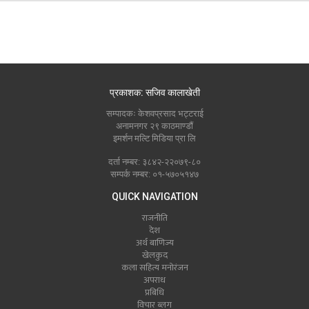
प्रकाशक: सजिव कालाखेती
सम्पादकः केशवप्रसाद भट्टराई
अनामनगर २९ काठमाण्डौं
इमर्शन मल्टि मिडिया प्रा लि
दर्ता नम्बर: ३८४२-२२०७९-८०
सम्पर्क नम्बर: ०१-५७०५१४७
QUICK NAVIGATION
राजनीति
देश
अर्थ बाणिज्य
खेलकुद
कला सहित्य मनोरंजन
अपराध
प्रबिधि
विचार ब्लग