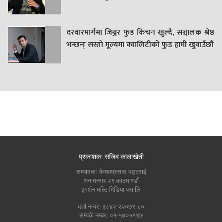
दरवारमार्गमा जिञ्जर फुड किचन खुल्दै, सञ्चालक श्रेष्ठ
भन्छन्ः सस्तो मूल्यमा क्वालिटीको फुड हामी खुवाउँछौं
प्रकाशक: सजिव कालाखेती
सम्पादकः केशवप्रसाद भट्टराई
अनामनगर २९ काठमाण्डौं
इमर्शन मल्टि मिडिया प्रा लि
दर्ता नम्बर: ३८४२-२२०७९-८०
सम्पर्क नम्बर: ०१-५७०५१४७