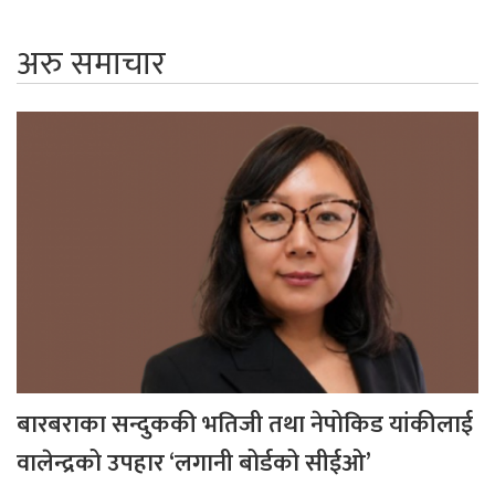
अरु समाचार
बारबराका सन्दुककी भतिजी तथा नेपोकिड यांकीलाई
वालेन्द्रको उपहार ‘लगानी बोर्डको सीईओ’