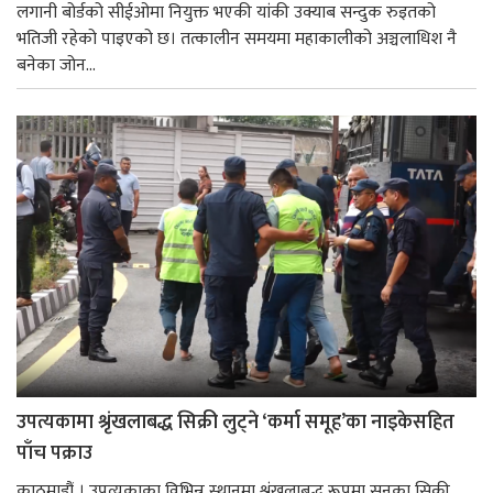
लगानी बोर्डको सीईओमा नियुक्त भएकी यांकी उक्याब सन्दुक रुइतको
भतिजी रहेको पाइएको छ। तत्कालीन समयमा महाकालीको अञ्चलाधिश नै
बनेका जोन...
उपत्यकामा श्रृंखलाबद्ध सिक्री लुट्ने ‘कर्मा समूह’का नाइकेसहित
पाँच पक्राउ
काठमाडौं । उपत्यकाका विभिन्न स्थानमा श्रृंखलाबद्ध रूपमा सुनका सिक्री