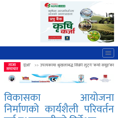
Togg
navig
>>
उपत्यकामा श्रृंखलाबद्ध सिक्री लुट्ने ‘कर्मा समूह’का नाइकेसहित पाँच पक्राउ
ताजा
समाचार
विकासका आयोजना
निर्माणको कार्यशैली परिवर्तन