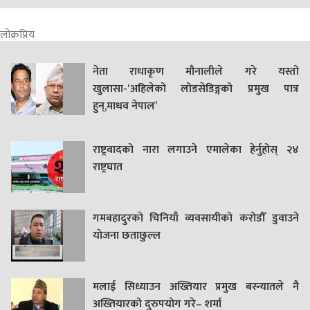
लोक्रप्रिय
नेता राधाकृण मौनालीले गरे यस्तो
खुलासा-‘अहिलेको लोडसेडिङ्गको प्रमुख पात्र
हुन्,माधव नेपाल’
राष्ट्रवादको नारा लगाउने एमालेका हेर्नुहोस् २४
राष्ट्रघात
गमबहादुरकाे चिनियाँ व्यवसायीको करोडौँ डुवाउने
याेजना छताछुल्ल
मलाई सिध्याउन अख्तियार प्रमुख बस्न्यातले नै
अख्तियारको दुरुपयोग गरे– शर्मा