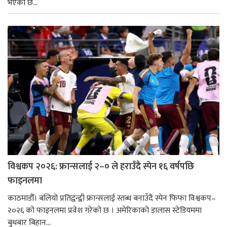
भएको छ...
विश्वकप २०२६: फ्रान्सलाई २–० ले हराउँदै स्पेन १६ वर्षपछि
फाइनलमा
काठमाडौँ। बलियो प्रतिद्वन्द्वी फ्रान्सलाई स्तब्ध बनाउँदै स्पेन फिफा विश्वकप–
२०२६ को फाइनलमा प्रवेश गरेको छ । अमेरिकाको डालास स्टेडियममा
बुधबार बिहान...