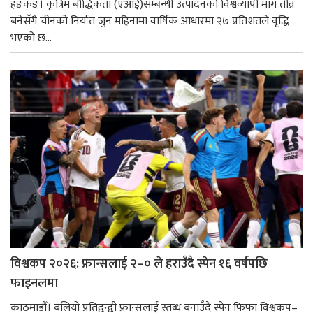
हङकङ। कृत्रिम बौद्धिकता (एआई)सम्बन्धी उत्पादनको विश्वव्यापी माग तीव्र
बनेसँगै चीनको निर्यात जुन महिनामा वार्षिक आधारमा २७ प्रतिशतले वृद्धि
भएको छ...
विश्वकप २०२६: फ्रान्सलाई २–० ले हराउँदै स्पेन १६ वर्षपछि
फाइनलमा
काठमाडौँ। बलियो प्रतिद्वन्द्वी फ्रान्सलाई स्तब्ध बनाउँदै स्पेन फिफा विश्वकप–