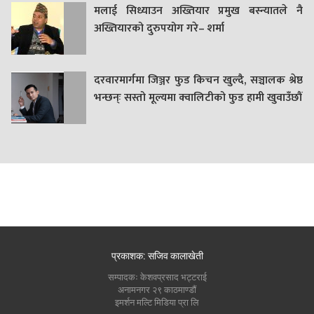
मलाई सिध्याउन अख्तियार प्रमुख बस्न्यातले नै
अख्तियारको दुरुपयोग गरे– शर्मा
दरवारमार्गमा जिञ्जर फुड किचन खुल्दै, सञ्चालक श्रेष्ठ
भन्छन्ः सस्तो मूल्यमा क्वालिटीको फुड हामी खुवाउँछौं
प्रकाशक: सजिव कालाखेती
सम्पादकः केशवप्रसाद भट्टराई
अनामनगर २९ काठमाण्डौं
इमर्शन मल्टि मिडिया प्रा लि