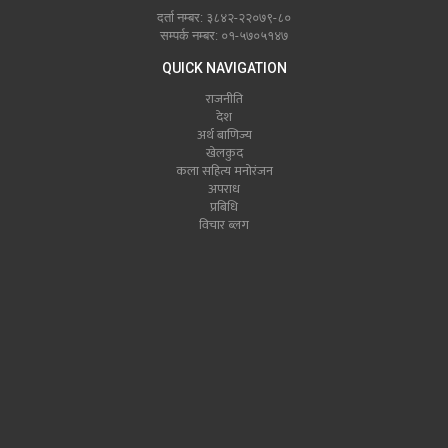
दर्ता नम्बर: ३८४२-२२०७९-८०
सम्पर्क नम्बर: ०१-५७०५१४७
QUICK NAVIGATION
राजनीति
देश
अर्थ बाणिज्य
खेलकुद
कला सहित्य मनोरंजन
अपराध
प्रबिधि
विचार ब्लग