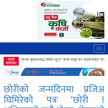
Togg
navig
लाबद्ध सिक्री लुट्ने ‘कर्मा समूह’का नाइकेसहित पाँच पक्राउ
ताजा
>>
लोकतान्त्रिक मूल
समाचार
छोरीको जन्मदिनमा प्रजिअ
घिमिरेको पत्रः ‘छोरी !