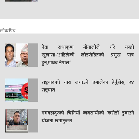
लोक्रप्रिय
नेता राधाकृण मौनालीले गरे यस्तो
खुलासा-‘अहिलेको लोडसेडिङ्गको प्रमुख पात्र
हुन्,माधव नेपाल’
राष्ट्रवादको नारा लगाउने एमालेका हेर्नुहोस् २४
राष्ट्रघात
गमबहादुरकाे चिनियाँ व्यवसायीको करोडौँ डुवाउने
याेजना छताछुल्ल