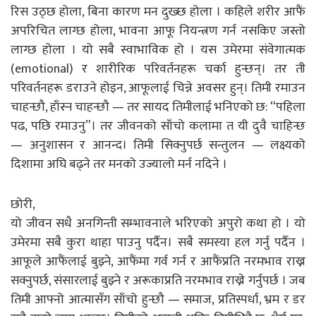
रिस उठ्छ होला, बिना कारण मन दुख्छ होला । कहिले शरीर आफैं
अपरिचित लाग्छ होला, भावना आफू नियन्त्रण गर्न नसकिए जस्तो
लाग्छ होला । यो सबै स्वाभाविक हो । यस उमेरमा संवेगात्मक
(emotional) र शारीरिक परिवर्तनहरू चर्का हुन्छन्। तर ती
परिवर्तनहरू डराउने होइन, आफूलाई चिन्ने अवसर हुन्। तिमी रमाउन
चाहन्छौ, हाँस्न चाहन्छौ — तर सायद तिमीलाई भनिएको छ: “पहिला
पढ, पछि रमाउनु”। तर जीवनको साँचो कलामा त यी दुवै चाहिन्छ
— अनुशासन र आनन्द। तिमी सिक्नुपर्छ सन्तुलन — लक्ष्यको
दिशामा अघि बढ्ने तर मनको उज्यालो मर्न नदिने ।
छोरी,
यो जीवन सधै अनगिन्ती सम्भावनाले भरिएको अपुरो कथा हो । यो
उमेरमा सबै कुरा थाहा पाउनु पर्दैन। सबै समस्या हल गर्नु पर्दैन ।
आफूले आफैंलाई बुझ्ने, आफैंमा गर्व गर्न र आफैंप्रति नरमभाव राख्न
सक्नुपर्छ, संसारलाई बुझ्ने र अरूकाप्रति नरमभाव राख्ने गर्नुपर्छ । जब
तिमी आफ्नो आत्मासँग साँचो हुन्छौ — समाज, प्रतिस्पर्धा, भ्रम र डर