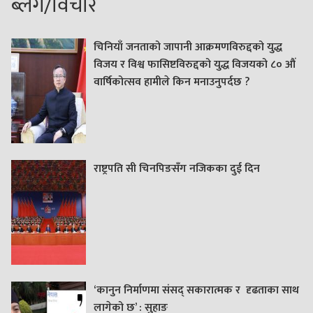
ब्लग/विचार
चिनियाँ जनताको जापानी आक्रमणविरुद्दको युद्ध
विजय र विश्व फासिष्टविरुद्दको युद्ध विजयको ८० औं
वार्षिकोत्सव हामीले किन मनाउनुपर्दछ ?
राष्ट्रपति सी चिनपिङसँग नजिकका दुई दिन
‘कानुन निर्माणमा संसद् सकारात्मक र दृढताका साथ
लागेको छ’ : सुहाङ