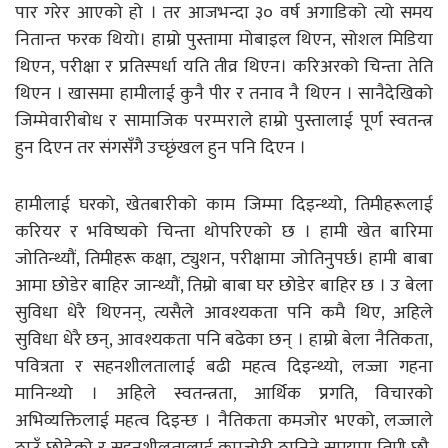
पार गरेर आएको हो । तर आजभन्दा ३० वर्ष अगाडिको त्यो समय
नितान्त फरक थियो। हाम्रो पुस्तामा मोबाइल थिएन, सोशल मिडिया
थिएन, परीक्षा र प्रतिस्पर्धा यति तीव्र थिएन। करिअरको चिन्ता तेति
थिएन । खासमा हामीलाई कुनै पीर र तनाव नै थिएन । सानैदेखिको
जिम्मेवारीबोध र सामाजिक परम्पराले हाम्रो पुस्तालाई पूर्ण स्वतन्त्र
हुन दिएन तर संगसँगै उच्छृंखल हुन पनि दिएन ।
हामीलाई घरको, खेतबारीको काम जिम्मा दिइन्थ्यो, तिमीहरूलाई
करियर र भविष्यको चिन्ता थोपरिएको छ । हामी खेत बारिमा
जोतिन्थ्यौं, तिमीहरू कक्षा, ट्युशन, परीक्षामा जोतिनुपर्छ। हामी बाबा
आमा छोडेर बाहिर जान्थ्यौं, तिम्रो बाबा घर छोडेर बाहिर छ । उ बेला
सुविधा धेरै थिएनन्, त्यसैले आवश्यकता पनि कमै थिए, अहिले
सुविधा धेरै छन्, आवश्यकता पनि बढेका छन् । हाम्रो बेला नैतिकता,
पवित्रता र सहनशीलतालाई बढी महत्व दिइन्थ्यो, लज्जा गहना
मानिन्थ्यो । अहिले स्वतन्त्रता, आर्थिक प्रगति, विचारको
अभिव्यक्तिलाई महत्व दिइन्छ । नैतिकता कमजोर भएको, लज्जाले
ठाउँ छोडेको र सहनशीलतालाई कमजोरी ठानिने समयमा तिमी छौ,