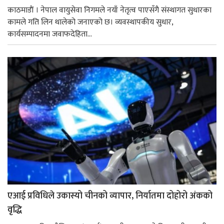
काठमाडाैं । नेपाल वायुसेवा निगमले नयाँ नेतृत्व पाएसँगै संस्थागत सुधारका
कामले गति लिन थालेको जनाएको छ। व्यवस्थापकीय सुधार,
कार्यसम्पादनमा जवाफदेहिता...
एआई प्रविधिले उकास्यो चीनको व्यापार, निर्यातमा दोहोरो अंकको
वृद्धि