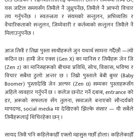
यस जटिल समयसँग तिमीले नै जुध्नुपर्नेछ, तिमीले नै आफ्नो विचार
तय गर्नुपर्नेछ । स्वतन्त्रता र संयमको सन्तुलन, अभिव्यक्ति र
वैचारिकताको सन्तुलन, जिम्मेवारी र कर्तव्यको सन्तुलन तिमीले नै
मिलाउनुपर्नेछ ।
आज तिमी र तिम्रा पुस्ता साथीहरूले जुन यथार्थ सामना गर्दैछौ —त्यो
कठिन छ। हामी जेन एक्स (Gen X) का मानिस र तिमीहरू जेन जि
(Zen z) का मानिसहरूको बीचमा प्रविधि, सोच, विकास, भविष्य र
विचार सबैमा ठुलो अन्तर छ । तिम्रो पुस्ताले बेबी बुमर (Baby
Boomer) पुस्तादेखि जेन अल्फा (Zen α) सम्मका पुस्ताहरूसँग
अहिले व्यवहार गर्नुपर्ने छ । कलेज छनोट गर्ने दबाब, entrance को
डर, अरूको सफलता सँग तुलना, समाजले बनाएको सौन्दर्यको
मापदण्ड, social media मा देखिएको झिल्के संसार — यी सबैले
तिमीहरूलाई थिचिरहेका छन् ।
सायद तिमी पनि कहिलेकाहीँ एक्लो महसुस गर्छौ होला। कहिलेकाहीँ