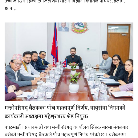
उच्च जोखिम रहेको छ ।जल तथा मौसम विज्ञान विभागले पाँचथर, इलाम,
झापा,...
मन्त्रीपरिषद् बैठकका पाँच महत्त्वपूर्ण निर्णय, वायुसेवा निगमको
कार्यकारी अध्यक्षमा महेश्वरभक्त श्रेष्ठ नियुक्त
काठमाडौँ । प्रधानमन्त्री तथा मन्त्रीपरिषद् कार्यालय सिंहदरबारमा मंगलबार
बसेको मन्त्रीपरिषद् बैठकले पाँच महत्वपूर्ण निर्णय गरेको छ । यसैक्रममा