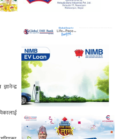
ानेन्द्र
ूमिकालाई
 गरिएका