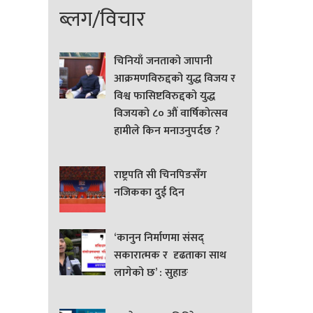
ब्लग/विचार
चिनियाँ जनताको जापानी
आक्रमणविरुद्दको युद्ध विजय र
विश्व फासिष्टविरुद्दको युद्ध
विजयको ८० औं वार्षिकोत्सव
हामीले किन मनाउनुपर्दछ ?
राष्ट्रपति सी चिनपिङसँग
नजिकका दुई दिन
‘कानुन निर्माणमा संसद्
सकारात्मक र दृढताका साथ
लागेको छ’ : सुहाङ