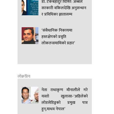
डा. टेकबहादुर घिमिरे: अब्बल
सरकारी वकिलदेखि अनुसन्धान
र प्रविधिका ज्ञातासम्म
‘संवैधानिक निकायमा
हस्तक्षेपको प्रवृति
लोकतन्त्रमाथिको प्रहार’
लोक्रप्रिय
नेता राधाकृण मौनालीले गरे
यस्तो खुलासा-‘अहिलेको
लोडसेडिङ्गको प्रमुख पात्र
हुन्,माधव नेपाल’