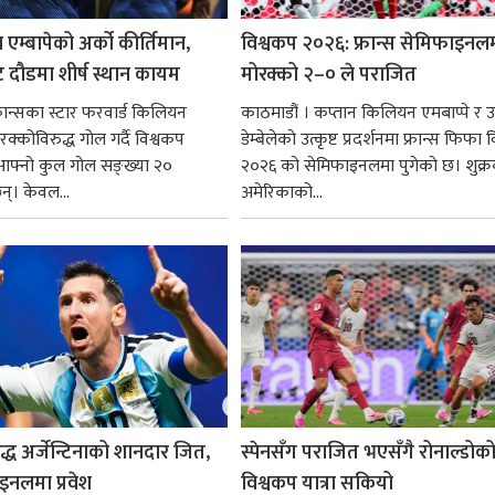
 एम्बापेको अर्को कीर्तिमान,
विश्वकप २०२६: फ्रान्स सेमिफाइनल
ुट दौडमा शीर्ष स्थान कायम
मोरक्को २–० ले पराजित
 फ्रान्सका स्टार फरवार्ड किलियन
काठमाडौं । कप्तान किलियन एमबाप्पे र
ोरक्कोविरुद्ध गोल गर्दै विश्वकप
डेम्बेलेको उत्कृष्ट प्रदर्शनमा फ्रान्स फिफा
फ्नो कुल गोल सङ्ख्या २०
२०२६ को सेमिफाइनलमा पुगेको छ। शुक्र
छन्। केवल...
अमेरिकाको...
ुद्ध अर्जेन्टिनाको शानदार जित,
स्पेनसँग पराजित भएसँगै रोनाल्डोक
इनलमा प्रवेश
विश्वकप यात्रा सकियो