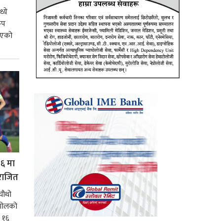
्ये
कप
 भएको
१६ मा
पराजित
चौथो
 गोलको
 १६