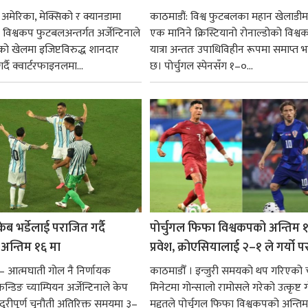
 अमेरिका, मेक्सिको र क्यानडामा
काठमाडौं: विश्व फुटबलका महान खेलाडीमध
विश्वकप फुटबलअन्तर्गत अर्जेन्टिनाले
एक मानिने क्रिस्टियानो रोनाल्डोको विश्व
को खेलमा इजिप्टविरुद्ध शानदार
यात्रा अन्ततः उपाधिविहीन रूपमा समाप्त
्दै क्वार्टरफाइनलमा...
छ। पोर्चुगल स्पेनसँग १–०...
ेब भर्डेलाई पराजित गर्दै
पोर्चुगल फिफा विश्वकपको अन्तिम 
ा अन्तिम १६ मा
प्रवेश, क्रोएसियालाई २–१ ले गर्यो 
— आत्मघाती गोल नै निर्णायक
काठमाडौँ । इन्जुरी समयको थप गरिएको 
न्डिङ च्याम्पियन अर्जेन्टिनाले केप
मिनेटमा गोन्सालो रामोसले गरेको उत्कृष्ट
ादुरीपूर्ण चुनौती अतिरिक्त समयमा ३–
मद्दतले पोर्चुगल फिफा विश्वकपको अन्तिम