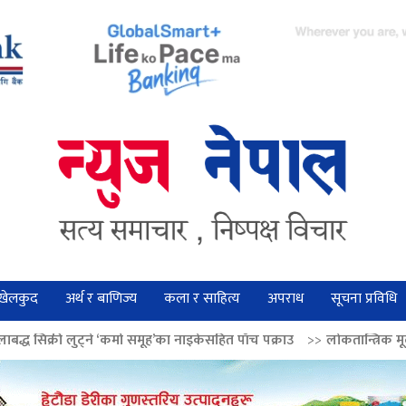
खेलकुद
अर्थ र बाणिज्य
कला र साहित्य
अपराध
सूचना प्रविधि
‘कर्मा समूह’का नाइकेसहित पाँच पक्राउ
>>
लोकतान्त्रिक मूल्य सुदृढ बनाउन अग्रज न