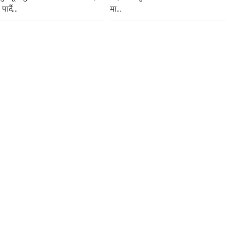
ार्दै...
मा...