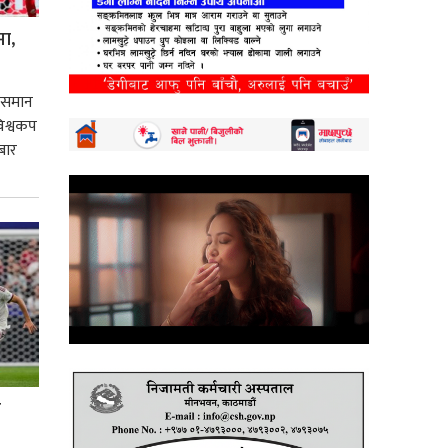
मा,
 उसमान
 विश्वकप
बार
ो