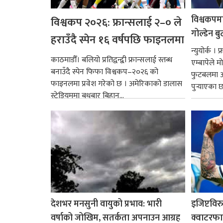
विश्वकपमा
विश्वकप २०२६: फ्रान्सलाई २–० ले
गोल्डेन ब
हराउँदै स्पेन १६ वर्षपछि फाइनलमा
न्युयोर्क ।
काठमाडौँ। बलियो प्रतिद्वन्द्वी फ्रान्सलाई स्तब्ध
एम्बापेले म
बनाउँदै स्पेन फिफा विश्वकप–२०२६ को
फुटबलमा आ
फाइनलमा प्रवेश गरेको छ । अमेरिकाको डालास
पुर्‍याएका 
स्टेडियममा बुधबार बिहान...
देशभर मनसुनी वायुको प्रभाव: भारी
इजिप्टविर
वर्षाको जोखिम, सतर्कता अपनाउन आग्रह
क्वाटरफा