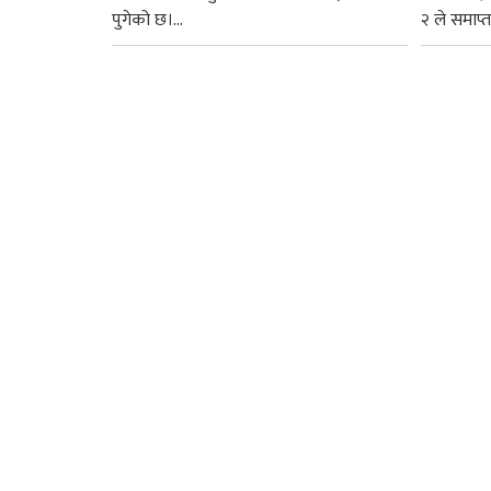
पुगेको छ।...
२ ले समाप्त प