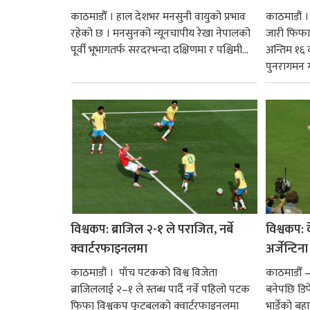
काठमाडौँ । हाल देशभर मनसुनी वायुको प्रभाव
काठमाडौं ।
रहेको छ । मनसुनको न्यूनचापीय रेखा नेपालको
जारी फिफा 
पूर्वी भूभागतर्फ सरदरभन्दा दक्षिणमा र पश्चिमी...
अन्तिम १६ 
पुनरागमन गर
विश्वकप: ब्राजिल २-१ ले पराजित, नर्बे
विश्वकप: क
क्वार्टरफाइनलमा
अर्जेन्टिन
काठमाडौं । पाँच पटकको विश्व विजेता
काठमाडौँ 
ब्राजिललाई २–१ ले स्तब्ध पार्दै नर्वे पहिलो पटक
बनेपछि डिफे
फिफा विश्वकप फुटबलको क्वार्टरफाइनलमा
भार्डेको बह