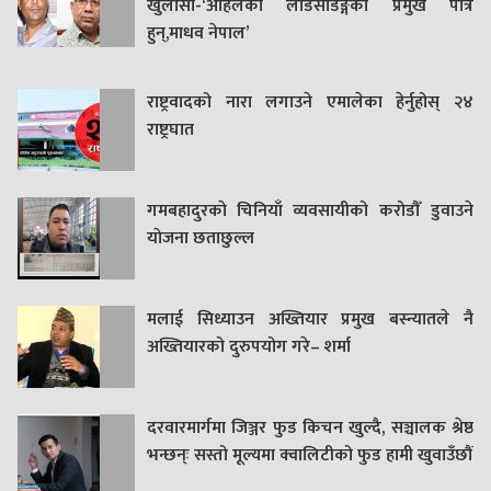
खुलासा-‘अहिलेको लोडसेडिङ्गको प्रमुख पात्र
हुन्,माधव नेपाल’
राष्ट्रवादको नारा लगाउने एमालेका हेर्नुहोस् २४
राष्ट्रघात
गमबहादुरकाे चिनियाँ व्यवसायीको करोडौँ डुवाउने
याेजना छताछुल्ल
मलाई सिध्याउन अख्तियार प्रमुख बस्न्यातले नै
अख्तियारको दुरुपयोग गरे– शर्मा
दरवारमार्गमा जिञ्जर फुड किचन खुल्दै, सञ्चालक श्रेष्ठ
भन्छन्ः सस्तो मूल्यमा क्वालिटीको फुड हामी खुवाउँछौं