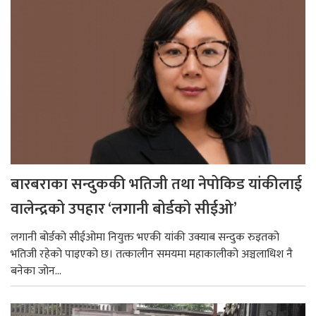
बारबराका सन्दुककी भतिजी तथा नेपोकिड यांकीलाई
वालेन्द्रको उपहार ‘लगानी बोर्डको सीईओ’
लगानी बोर्डको सीईओमा नियुक्त भएकी यांकी उक्याब सन्दुक रुइतको
भतिजी रहेको पाइएको छ। तत्कालीन समयमा महाकालीको अञ्चलाधिश नै
बनेका जोन...