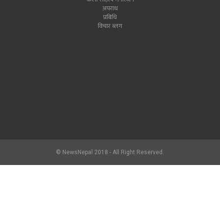
अपराध
प्रबिधि
विचार ब्लग
© NewsNepal 2018 - All Right Reserved.
newsnepal.com
2017.hlon.org