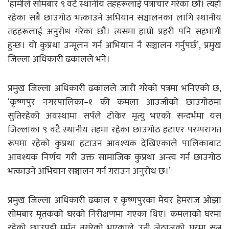
‘हामीले सोमबार ९ वटै स्थानीय तहहरूलाई पत्राचार गरेका छौं। त्यहाँ
रहेका सबै छाउगोठ भत्काउने अभियान सञ्चालनका लागि स्थानीय
तहहरूलाई अनुरोध गरेका छौं। त्यसमा हाम्रो प्रहरी पनि सहभागी
हुन्छ। यो कुप्रथा उन्मूलन गर्न अभियान नै सञ्चालन गर्नुपर्छ’, प्रमुख
जिल्ला अधिकारी ढकालले भने।
प्रमुख जिल्ला अधिकारी ढकालले जारी गरेको पत्रमा भनिएको छ,
‘कृष्णपुर नगरपालिका–१ की कमला आउजीको छाउगोठमा
सुतिरहेको अवस्थामा सर्पले टोकेर मृत्यु भएको सन्दर्भमा यस
जिल्लाका ९ वटै स्थानीय तहमा रहेका छाउगोठ हटाएर परम्परागत
रूपमा रहेको कुप्रथा हटाउन आवश्यक देखिएकाले पालिकाबाट
आवश्यक निर्णय गरी उक्त सामाजिक कुप्रथा अन्त्य गर्न छाउगोठ
भत्काउने अभियान सञ्चालन गर्न गराउन अनुरोध छ।’
प्रमुख जिल्ला अधिकारी ढकाल र कृष्णपुरका मेयर हेमराज ओझा
सोमबार मृतकको घरको निरीक्षणमा गएका थिए। कमलाको घरमा
रहेको छाउपडी मर्मत नगरेको भएकाले उनी जेठाजुको घरमा सुत्न