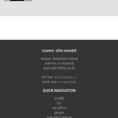
प्रकाशक: सजिव कालाखेती
सम्पादकः केशवप्रसाद भट्टराई
अनामनगर २९ काठमाण्डौं
इमर्शन मल्टि मिडिया प्रा लि
दर्ता नम्बर: ३८४२-२२०७९-८०
सम्पर्क नम्बर: ०१-५७०५१४७
QUICK NAVIGATION
राजनीति
देश
अर्थ बाणिज्य
खेलकुद
कला सहित्य मनोरंजन