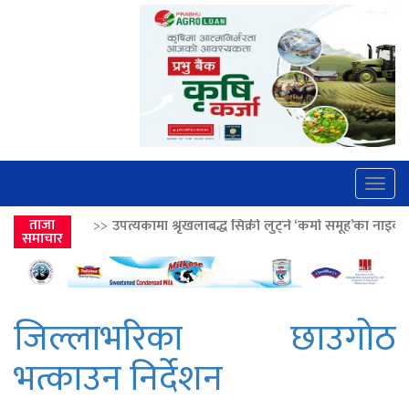
Togg
navig
्यकामा श्रृंखलाबद्ध सिक्री लुट्ने ‘कर्मा समूह’का नाइकेसहित पाँच पक्राउ
ताजा
>>
लो
समाचार
जिल्लाभरिका छाउगोठ
भत्काउन निर्देशन