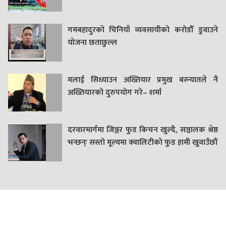
गमबहादुरकाे चिनियाँ व्यवसायीको करोडौँ डुवाउने
याेजना छताछुल्ल
मलाई सिध्याउन अख्तियार प्रमुख बस्न्यातले नै
अख्तियारको दुरुपयोग गरे– शर्मा
दरवारमार्गमा जिञ्जर फुड किचन खुल्दै, सञ्चालक श्रेष्ठ
भन्छन्ः सस्तो मूल्यमा क्वालिटीको फुड हामी खुवाउँछौं