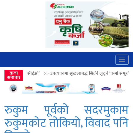
Togg
navig
’
>>
ताजा
उपत्यकामा श्रृंखलाबद्ध सिक्री लुट्ने ‘कर्मा समूह’का नाइकेसहित पाँच पक्र
समाचार
रुकुम पूर्वको सदरमुकाम
रुकुमकोट तोकियो, विवाद पनि