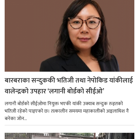
बारबराका सन्दुककी भतिजी तथा नेपोकिड यांकीलाई
वालेन्द्रको उपहार ‘लगानी बोर्डको सीईओ’
लगानी बोर्डको सीईओमा नियुक्त भएकी यांकी उक्याब सन्दुक रुइतको
भतिजी रहेको पाइएको छ। तत्कालीन समयमा महाकालीको अञ्चलाधिश नै
बनेका जोन...