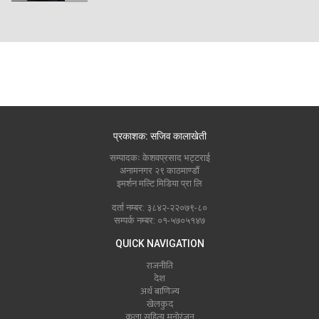
प्रकाशक: सजिव कालाखेती
सम्पादकः केशवप्रसाद भट्टराई
अनामनगर २९ काठमाण्डौं
इमर्शन मल्टि मिडिया प्रा लि
दर्ता नम्बर: ३८४२-२२०७९-८०
सम्पर्क नम्बर: ०१-५७०५१४७
QUICK NAVIGATION
राजनीति
देश
अर्थ बाणिज्य
खेलकुद
कला सहित्य मनोरंजन