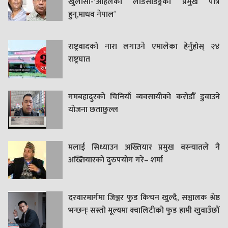
खुलासा-‘अहिलेको लोडसेडिङ्गको प्रमुख पात्र
हुन्,माधव नेपाल’
राष्ट्रवादको नारा लगाउने एमालेका हेर्नुहोस् २४
राष्ट्रघात
गमबहादुरकाे चिनियाँ व्यवसायीको करोडौँ डुवाउने
याेजना छताछुल्ल
मलाई सिध्याउन अख्तियार प्रमुख बस्न्यातले नै
अख्तियारको दुरुपयोग गरे– शर्मा
दरवारमार्गमा जिञ्जर फुड किचन खुल्दै, सञ्चालक श्रेष्ठ
भन्छन्ः सस्तो मूल्यमा क्वालिटीको फुड हामी खुवाउँछौं