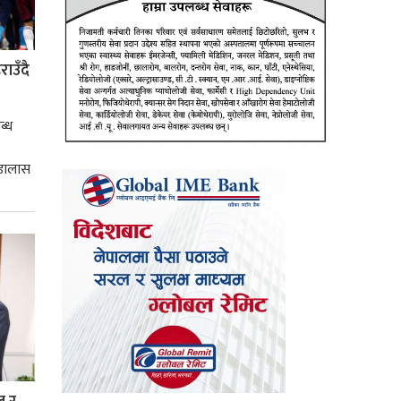
ाउँदै
ब्ध
 डालास