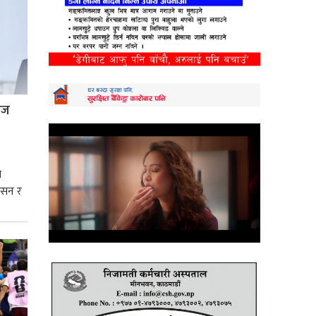
्रज
े
शासन र
्मसात्