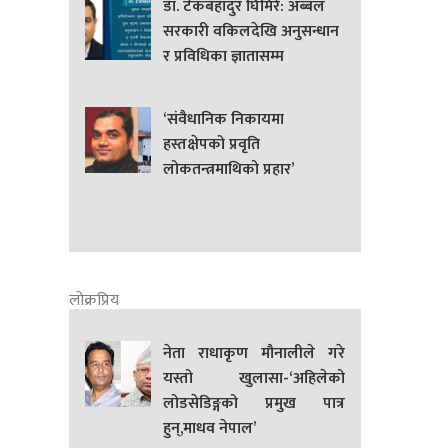
डा. टेकबहादुर घिमिरे: अब्बल
सरकारी वकिलदेखि अनुसन्धान
र प्रविधिका ज्ञातासम्म
‘संवैधानिक निकायमा
हस्तक्षेपको प्रवृति
लोकतन्त्रमाथिको प्रहार’
लोक्रप्रिय
नेता राधाकृण मौनालीले गरे
यस्तो खुलासा-‘अहिलेको
लोडसेडिङ्गको प्रमुख पात्र
हुन्,माधव नेपाल’