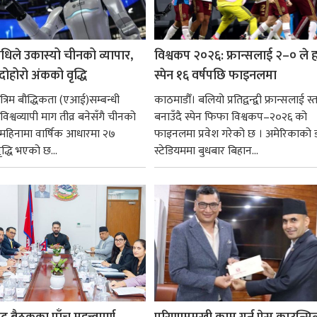
धिले उकास्यो चीनको व्यापार,
विश्वकप २०२६: फ्रान्सलाई २–० ले हर
 दोहोरो अंकको वृद्धि
स्पेन १६ वर्षपछि फाइनलमा
रिम बौद्धिकता (एआई)सम्बन्धी
काठमाडौँ। बलियो प्रतिद्वन्द्वी फ्रान्सलाई स्त
िश्वव्यापी माग तीव्र बनेसँगै चीनको
बनाउँदै स्पेन फिफा विश्वकप–२०२६ को
न महिनामा वार्षिक आधारमा २७
फाइनलमा प्रवेश गरेको छ । अमेरिकाको
ृद्धि भएको छ...
स्टेडियममा बुधबार बिहान...