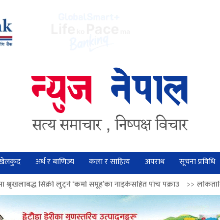
खेलकुद
अर्थ र बाणिज्य
कला र साहित्य
अपराध
सूचना प्रविधि
ुट्ने ‘कर्मा समूह’का नाइकेसहित पाँच पक्राउ
>>
लोकतान्त्रिक मूल्य सुदृढ बनाउन अ