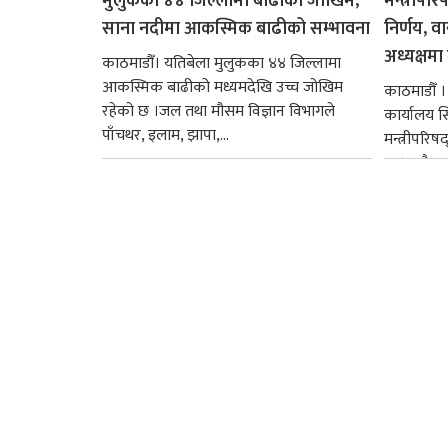
मुलुकका ४४ जिल्लामा बाढीको जोखिम,
मन्त्रीपरि
साना नदीमा आकस्मिक बाढीको सम्भावना
निर्णय, व
अध्यक्षमा म
काठमाडौँ। यतिबेला मुलुकका ४४ जिल्लामा
आकस्मिक बाढीको मध्यमदेखि उच्च जोखिम
काठमाडौँ । प
रहेको छ ।जल तथा मौसम विज्ञान विभागले
कार्यालय 
पाँचथर, इलाम, झापा,...
मन्त्रीपरिष
छ । यसैक्र