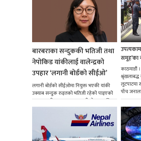
उपत्यकामा 
बारबराका सन्दुककी भतिजी तथा
समूह’का 
नेपोकिड यांकीलाई वालेन्द्रको
काठमाडौं ।
उपहार ‘लगानी बोर्डको सीईओ’
श्रृंखलाबद
लुटपाटमा स
लगानी बोर्डको सीईओमा नियुक्त भएकी यांकी
पाँच जनालाई
उक्याब सन्दुक रुइतको भतिजी रहेको पाइएको
छ। तत्कालीन समयमा महाकालीको अञ्चलाधिश
नै बनेका जोन...