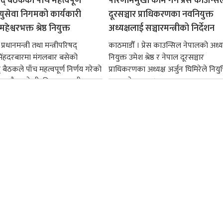
षद् बैठकका पाँच महत्त्वपूर्ण
परिणाममुखी काम गर्न प्रेस काउन्सि
ायुसेवा निगमको कार्यकारी
दूरसञ्चार प्राधिकरणका नवनियुक्त
हेश्वरभक्त श्रेष्ठ नियुक्त
अध्यक्षलाई सञ्चारमन्त्रीको निर्देशन
्रधानमन्त्री तथा मन्त्रीपरिषद्
काठमाडौँ । प्रेस काउन्सिल नेपालको अध्य
सिंहदरबारमा मंगलबार बसेको
नियुक्त उमेश श्रेष्ठ र नेपाल दूरसञ्चार
द् बैठकले पाँच महत्वपूर्ण निर्णय गरेको
प्राधिकरणका अध्यक्ष अर्जुन घिमिरेले नियुक्
ममा बैडकले बीउबिजनसम्बन्धी...
ग्रहण गरेका छन्।...