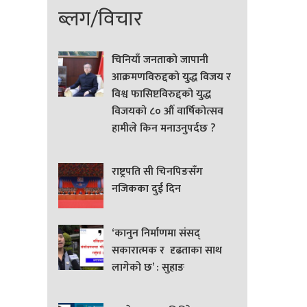
ब्लग/विचार
चिनियाँ जनताको जापानी
आक्रमणविरुद्दको युद्ध विजय र
विश्व फासिष्टविरुद्दको युद्ध
विजयको ८० औं वार्षिकोत्सव
हामीले किन मनाउनुपर्दछ ?
राष्ट्रपति सी चिनपिङसँग
नजिकका दुई दिन
‘कानुन निर्माणमा संसद्
सकारात्मक र दृढताका साथ
लागेको छ’ : सुहाङ