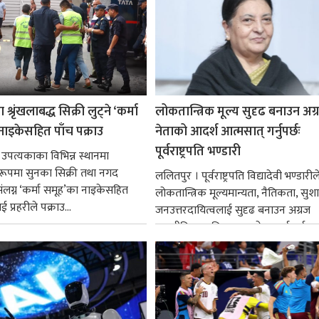
श्रृंखलाबद्ध सिक्री लुट्ने ‘कर्मा
लोकतान्त्रिक मूल्य सुदृढ बनाउन अग
नाइकेसहित पाँच पक्राउ
नेताको आदर्श आत्मसात् गर्नुपर्छः
पूर्वराष्ट्रपति भण्डारी
 उपत्यकाका विभिन्न स्थानमा
्ध रूपमा सुनका सिक्री तथा नगद
ललितपुर । पूर्वराष्ट्रपति विद्यादेवी भण्डारील
ंलग्न ‘कर्मा समूह’का नाइकेसहित
लोकतान्त्रिक मूल्यमान्यता, नैतिकता, सु
 प्रहरीले पक्राउ...
जनउत्तरदायित्वलाई सुदृढ बनाउन अग्रज
राजनीतिक व्यक्तित्वहरूको आदर्शलाई आत
गर्न आवश्यक...