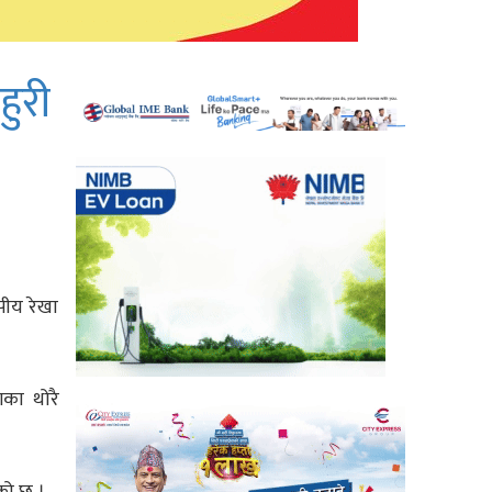
ुरी
पीय रेखा
गका थोरै
को छ ।