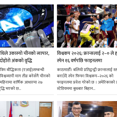
गर्न आवश्यक...
धिले उकास्यो चीनको व्यापार,
विश्वकप २०२६: फ्रान्सलाई २–० ले हर
 दोहोरो अंकको वृद्धि
स्पेन १६ वर्षपछि फाइनलमा
रिम बौद्धिकता (एआई)सम्बन्धी
काठमाडौँ। बलियो प्रतिद्वन्द्वी फ्रान्सलाई स्त
िश्वव्यापी माग तीव्र बनेसँगै चीनको
बनाउँदै स्पेन फिफा विश्वकप–२०२६ को
न महिनामा वार्षिक आधारमा २७
फाइनलमा प्रवेश गरेको छ । अमेरिकाको
ृद्धि भएको छ...
स्टेडियममा बुधबार बिहान...