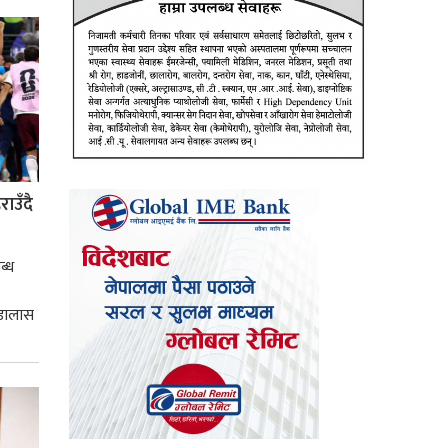
ाउँदै
ब्ध
 डालास