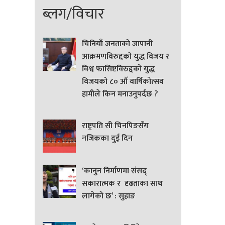
ब्लग/विचार
चिनियाँ जनताको जापानी
आक्रमणविरुद्दको युद्ध विजय र
विश्व फासिष्टविरुद्दको युद्ध
विजयको ८० औं वार्षिकोत्सव
हामीले किन मनाउनुपर्दछ ?
राष्ट्रपति सी चिनपिङसँग
नजिकका दुई दिन
‘कानुन निर्माणमा संसद्
सकारात्मक र दृढताका साथ
लागेको छ’ : सुहाङ