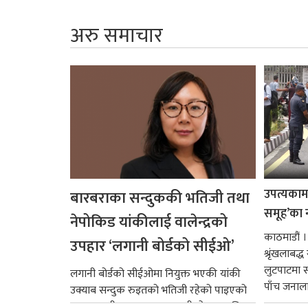
अरु समाचार
उपत्यकामा 
बारबराका सन्दुककी भतिजी तथा
समूह’का 
नेपोकिड यांकीलाई वालेन्द्रको
काठमाडौं ।
उपहार ‘लगानी बोर्डको सीईओ’
श्रृंखलाबद
लुटपाटमा स
लगानी बोर्डको सीईओमा नियुक्त भएकी यांकी
पाँच जनालाई
उक्याब सन्दुक रुइतको भतिजी रहेको पाइएको
छ। तत्कालीन समयमा महाकालीको अञ्चलाधिश