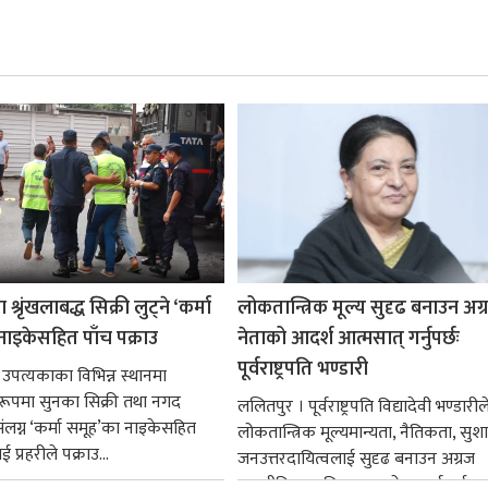
श्रृंखलाबद्ध सिक्री लुट्ने ‘कर्मा
लोकतान्त्रिक मूल्य सुदृढ बनाउन अग
नाइकेसहित पाँच पक्राउ
नेताको आदर्श आत्मसात् गर्नुपर्छः
पूर्वराष्ट्रपति भण्डारी
 उपत्यकाका विभिन्न स्थानमा
्ध रूपमा सुनका सिक्री तथा नगद
ललितपुर । पूर्वराष्ट्रपति विद्यादेवी भण्डारील
ंलग्न ‘कर्मा समूह’का नाइकेसहित
लोकतान्त्रिक मूल्यमान्यता, नैतिकता, सु
 प्रहरीले पक्राउ...
जनउत्तरदायित्वलाई सुदृढ बनाउन अग्रज
राजनीतिक व्यक्तित्वहरूको आदर्शलाई आत