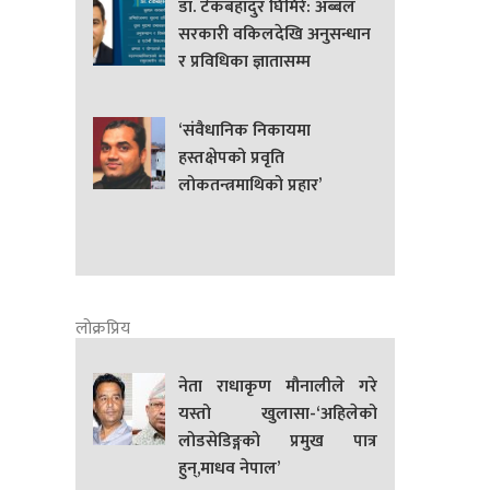
डा. टेकबहादुर घिमिरे: अब्बल
सरकारी वकिलदेखि अनुसन्धान
र प्रविधिका ज्ञातासम्म
‘संवैधानिक निकायमा
हस्तक्षेपको प्रवृति
लोकतन्त्रमाथिको प्रहार’
लोक्रप्रिय
नेता राधाकृण मौनालीले गरे
यस्तो खुलासा-‘अहिलेको
लोडसेडिङ्गको प्रमुख पात्र
हुन्,माधव नेपाल’