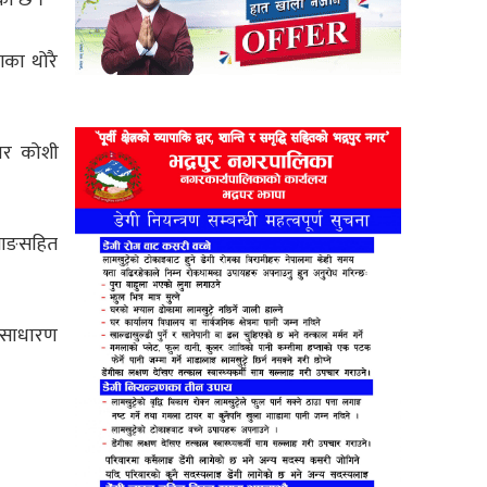
गका थोरै
सार कोशी
्याङसहित
्वसाधारण