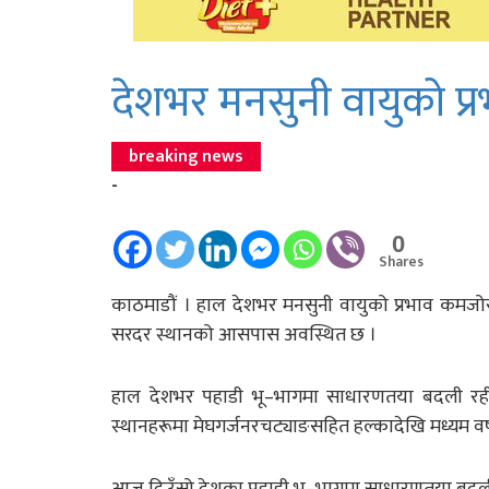
देशभर मनसुनी वायुको प्
breaking news
-
0
Shares
काठमाडौं । हाल देशभर मनसुनी वायुको प्रभाव कमजोर
सरदर स्थानको आसपास अवस्थित छ ।
हाल देशभर पहाडी भू–भागमा साधारणतया बदली रही को
स्थानहरूमा मेघगर्जनरचट्याङसहित हल्कादेखि मध्यम वर
आज दिउँसो देशका पहाडी भू–भागमा साधारणतया बदली 