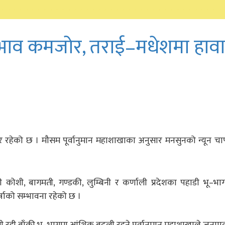
रभाव कमजोर, तराई–मधेशमा हावाह
 रहेको छ । मौसम पूर्वानुमान महाशाखाका अनुसार मनसुनको न्यून चा
शी, बागमती, गण्डकी, लुम्बिनी र कर्णाली प्रदेशका पहाडी भू–भा
्षाको सम्भावना रहेको छ ।
रही बाँकी भू–भागमा आंशिक बदली रहने पूर्वानुमान महाशाखाले जनाए