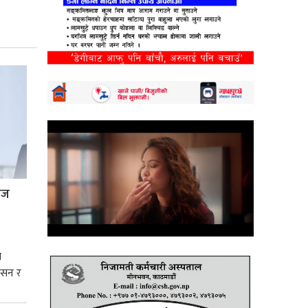
्रज
े
शासन र
्मसात्