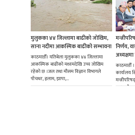
मुलुकका ४४ जिल्लामा बाढीको जोखिम,
मन्त्रीपरि
साना नदीमा आकस्मिक बाढीको सम्भावना
निर्णय, व
अध्यक्षमा म
काठमाडौँ। यतिबेला मुलुकका ४४ जिल्लामा
आकस्मिक बाढीको मध्यमदेखि उच्च जोखिम
काठमाडौँ । प
रहेको छ ।जल तथा मौसम विज्ञान विभागले
कार्यालय 
पाँचथर, इलाम, झापा,...
मन्त्रीपरिष
छ । यसैक्र