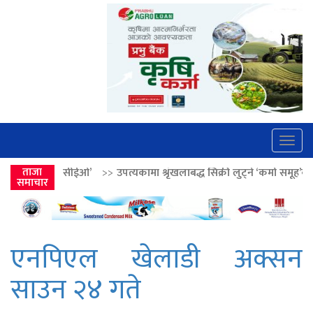
Togg
navig
’
>>
ताजा
उपत्यकामा श्रृंखलाबद्ध सिक्री लुट्ने ‘कर्मा समूह’का नाइकेसहित पाँच पक्र
समाचार
एनपिएल खेलाडी अक्सन
साउन २४ गते