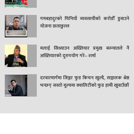
गमबहादुरकाे चिनियाँ व्यवसायीको करोडौँ डुवाउने
याेजना छताछुल्ल
मलाई सिध्याउन अख्तियार प्रमुख बस्न्यातले नै
अख्तियारको दुरुपयोग गरे– शर्मा
दरवारमार्गमा जिञ्जर फुड किचन खुल्दै, सञ्चालक श्रेष्ठ
भन्छन्ः सस्तो मूल्यमा क्वालिटीको फुड हामी खुवाउँछौं