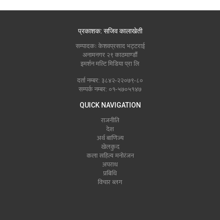
प्रकाशक: सजिव कालाखेती
सम्पादकः केशवप्रसाद भट्टराई
अनामनगर २९ काठमाण्डौं
इमर्शन मल्टि मिडिया प्रा लि
दर्ता नम्बर: ३८४२-२२०७९-८०
सम्पर्क नम्बर: ०१-५७०५१४७
QUICK NAVIGATION
राजनीति
देश
अर्थ बाणिज्य
खेलकुद
कला सहित्य मनोरंजन
अपराध
प्रबिधि
विचार ब्लग