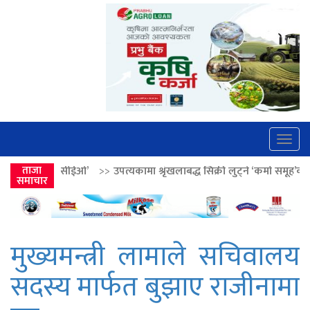
Togg
navig
>>
ताजा
उपत्यकामा श्रृंखलाबद्ध सिक्री लुट्ने ‘कर्मा समूह’का नाइकेसहित पाँच पक्रा
समाचार
मुख्यमन्त्री लामाले सचिवालय
सदस्य मार्फत बुझाए राजीनामा