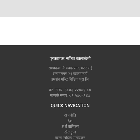
प्रकाशक: सजिव कालाखेती
सम्पादकः केशवप्रसाद भट्टराई
अनामनगर २९ काठमाण्डौं
इमर्शन मल्टि मिडिया प्रा लि
दर्ता नम्बर: ३८४२-२२०७९-८०
सम्पर्क नम्बर: ०१-५७०५१४७
QUICK NAVIGATION
राजनीति
देश
अर्थ बाणिज्य
खेलकुद
कला सहित्य मनोरंजन