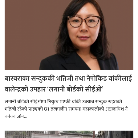
बारबराका सन्दुककी भतिजी तथा नेपोकिड यांकीलाई
वालेन्द्रको उपहार ‘लगानी बोर्डको सीईओ’
लगानी बोर्डको सीईओमा नियुक्त भएकी यांकी उक्याब सन्दुक रुइतको
भतिजी रहेको पाइएको छ। तत्कालीन समयमा महाकालीको अञ्चलाधिश नै
बनेका जोन...