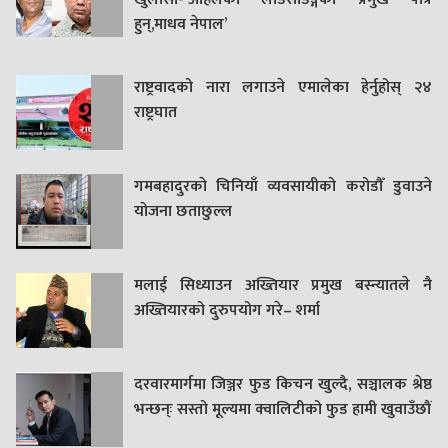
हुन्,माधव नेपाल’
राष्ट्रवादको नारा लगाउने एमालेका हेर्नुहोस् २४
राष्ट्रघात
गमबहादुरकाे चिनियाँ व्यवसायीको करोडौँ डुवाउने
याेजना छताछुल्ल
मलाई सिध्याउन अख्तियार प्रमुख बस्न्यातले नै
अख्तियारको दुरुपयोग गरे– शर्मा
दरवारमार्गमा जिञ्जर फुड किचन खुल्दै, सञ्चालक श्रेष्ठ
भन्छन्ः सस्तो मूल्यमा क्वालिटीको फुड हामी खुवाउँछौं