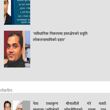
‘संवैधानिक निकायमा हस्तक्षेपको प्रवृति
लोकतन्त्रमाथिको प्रहार’
लोक्रप्रिय
नेता राधाकृण मौनालीले गरे यस्तो
खुलासा-‘अहिलेको लोडसेडिङ्गको प्रमुख पात्र