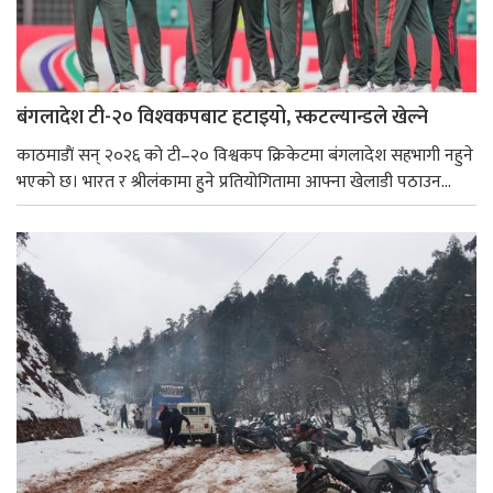
बंगलादेश टी-२० विश्‍वकपबाट हटाइयो, स्कटल्यान्डले खेल्ने
काठमाडाैं सन् २०२६ को टी–२० विश्वकप क्रिकेटमा बंगलादेश सहभागी नहुने
भएको छ। भारत र श्रीलंकामा हुने प्रतियोगितामा आफ्ना खेलाडी पठाउन...