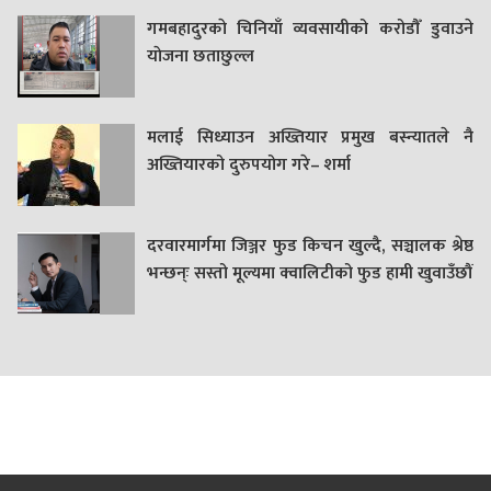
गमबहादुरकाे चिनियाँ व्यवसायीको करोडौँ डुवाउने
याेजना छताछुल्ल
मलाई सिध्याउन अख्तियार प्रमुख बस्न्यातले नै
अख्तियारको दुरुपयोग गरे– शर्मा
दरवारमार्गमा जिञ्जर फुड किचन खुल्दै, सञ्चालक श्रेष्ठ
भन्छन्ः सस्तो मूल्यमा क्वालिटीको फुड हामी खुवाउँछौं