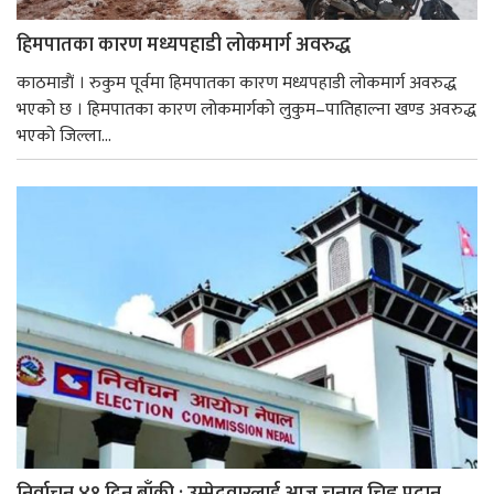
हिमपातका कारण मध्यपहाडी लोकमार्ग अवरुद्ध
काठमाडाैं । रुकुम पूर्वमा हिमपातका कारण मध्यपहाडी लोकमार्ग अवरुद्ध
भएको छ । हिमपातका कारण लोकमार्गको लुकुम–पातिहाल्ना खण्ड अवरुद्ध
भएको जिल्ला...
निर्वाचन ४१ दिन बाँकी : उम्मेदवारलाई आज चुनाव चिह्न प्रदान