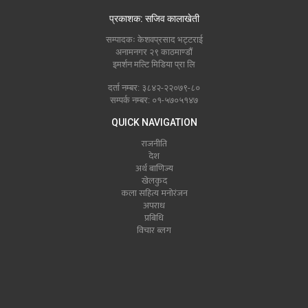
प्रकाशक: सजिव कालाखेती
सम्पादकः केशवप्रसाद भट्टराई
अनामनगर २९ काठमाण्डौं
इमर्शन मल्टि मिडिया प्रा लि
दर्ता नम्बर: ३८४२-२२०७९-८०
सम्पर्क नम्बर: ०१-५७०५१४७
QUICK NAVIGATION
राजनीति
देश
अर्थ बाणिज्य
खेलकुद
कला सहित्य मनोरंजन
अपराध
प्रबिधि
विचार ब्लग