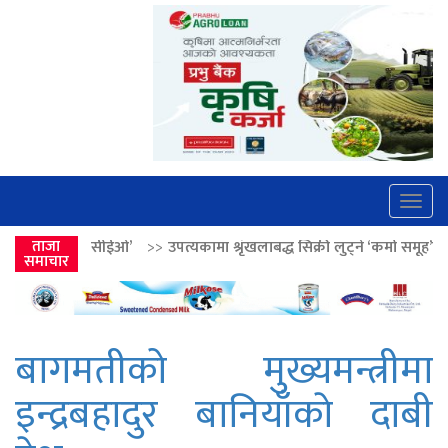
Togg
navig
>>
उपत्यकामा श्रृंखलाबद्ध सिक्री लुट्ने ‘कर्मा समूह’का नाइकेसहित पाँच पक्रा
ताजा
समाचार
बागमतीको मुख्यमन्त्रीमा
इन्द्रबहादुर बानियाँकाे दाबी