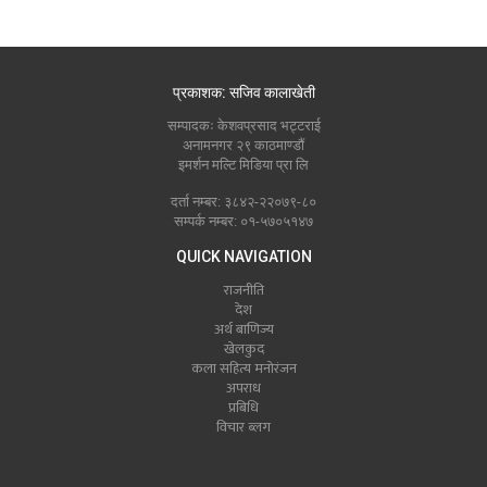
प्रकाशक: सजिव कालाखेती
सम्पादकः केशवप्रसाद भट्टराई
अनामनगर २९ काठमाण्डौं
इमर्शन मल्टि मिडिया प्रा लि
दर्ता नम्बर: ३८४२-२२०७९-८०
सम्पर्क नम्बर: ०१-५७०५१४७
QUICK NAVIGATION
राजनीति
देश
अर्थ बाणिज्य
खेलकुद
कला सहित्य मनोरंजन
अपराध
प्रबिधि
विचार ब्लग