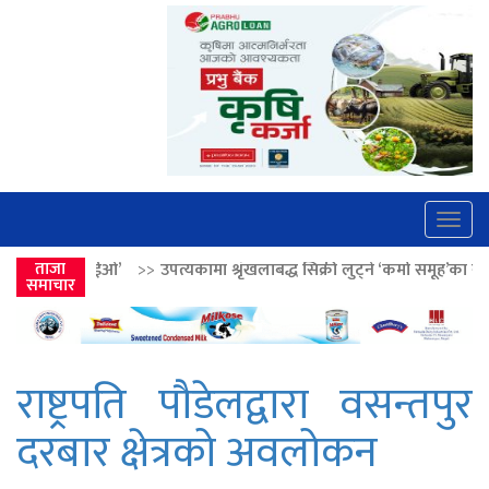
Togg
navig
कामा श्रृंखलाबद्ध सिक्री लुट्ने ‘कर्मा समूह’का नाइकेसहित पाँच पक्राउ
ताजा
>>
लोकत
समाचार
राष्ट्रपति पौडेलद्वारा वसन्तपुर
दरबार क्षेत्रको अवलोकन