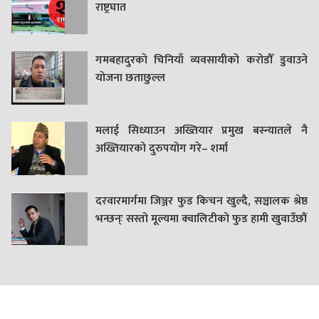
राष्ट्रघात
गमबहादुरकाे चिनियाँ व्यवसायीको करोडौँ डुवाउने
याेजना छताछुल्ल
मलाई सिध्याउन अख्तियार प्रमुख बस्न्यातले नै
अख्तियारको दुरुपयोग गरे– शर्मा
दरवारमार्गमा जिञ्जर फुड किचन खुल्दै, सञ्चालक श्रेष्ठ
भन्छन्ः सस्तो मूल्यमा क्वालिटीको फुड हामी खुवाउँछौं