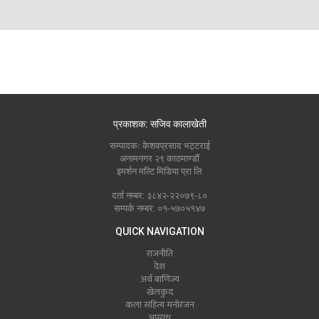
प्रकाशक: सजिव कालाखेती
सम्पादकः केशवप्रसाद भट्टराई
अनामनगर २९ काठमाण्डौं
इमर्शन मल्टि मिडिया प्रा लि
दर्ता नम्बर: ३८४२-२२०७९-८०
सम्पर्क नम्बर: ०१-५७०५१४७
QUICK NAVIGATION
राजनीति
देश
अर्थ बाणिज्य
खेलकुद
कला सहित्य मनोरंजन
अपराध