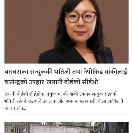
बारबराका सन्दुककी भतिजी तथा नेपोकिड यांकीलाई
वालेन्द्रको उपहार ‘लगानी बोर्डको सीईओ’
लगानी बोर्डको सीईओमा नियुक्त भएकी यांकी उक्याब सन्दुक रुइतको
भतिजी रहेको पाइएको छ। तत्कालीन समयमा महाकालीको अञ्चलाधिश नै
बनेका जोन...