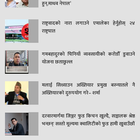
हुन्,माधव नेपाल’
राष्ट्रवादको नारा लगाउने एमालेका हेर्नुहोस् २४
राष्ट्रघात
गमबहादुरकाे चिनियाँ व्यवसायीको करोडौँ डुवाउने
याेजना छताछुल्ल
मलाई सिध्याउन अख्तियार प्रमुख बस्न्यातले नै
अख्तियारको दुरुपयोग गरे– शर्मा
दरवारमार्गमा जिञ्जर फुड किचन खुल्दै, सञ्चालक श्रेष्ठ
भन्छन्ः सस्तो मूल्यमा क्वालिटीको फुड हामी खुवाउँछौं