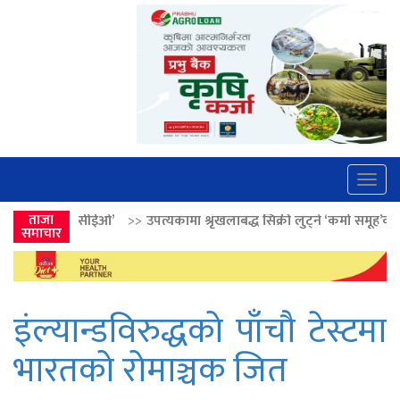
Togg
navig
>
उपत्यकामा श्रृंखलाबद्ध सिक्री लुट्ने ‘कर्मा समूह’का नाइकेसहित पाँच पक्राउ
ताजा
समाचार
इंल्यान्डविरुद्धको पाँचौ टेस्टमा
भारतको रोमाञ्चक जित