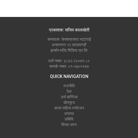
प्रकाशक: सजिव कालाखेती
सम्पादकः केशवप्रसाद भट्टराई
अनामनगर २९ काठमाण्डौं
इमर्शन मल्टि मिडिया प्रा लि
दर्ता नम्बर: ३८४२-२२०७९-८०
सम्पर्क नम्बर: ०१-५७०५१४७
QUICK NAVIGATION
राजनीति
देश
अर्थ बाणिज्य
खेलकुद
कला सहित्य मनोरंजन
अपराध
प्रबिधि
विचार ब्लग