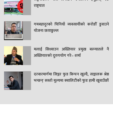
राष्ट्रघात
गमबहादुरकाे चिनियाँ व्यवसायीको करोडौँ डुवाउने
याेजना छताछुल्ल
मलाई सिध्याउन अख्तियार प्रमुख बस्न्यातले नै
अख्तियारको दुरुपयोग गरे– शर्मा
दरवारमार्गमा जिञ्जर फुड किचन खुल्दै, सञ्चालक श्रेष्ठ
भन्छन्ः सस्तो मूल्यमा क्वालिटीको फुड हामी खुवाउँछौं