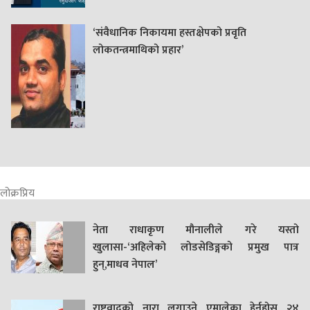
‘संवैधानिक निकायमा हस्तक्षेपको प्रवृति
लोकतन्त्रमाथिको प्रहार’
लोक्रप्रिय
नेता राधाकृण मौनालीले गरे यस्तो
खुलासा-‘अहिलेको लोडसेडिङ्गको प्रमुख पात्र
हुन्,माधव नेपाल’
राष्ट्रवादको नारा लगाउने एमालेका हेर्नुहोस् २४