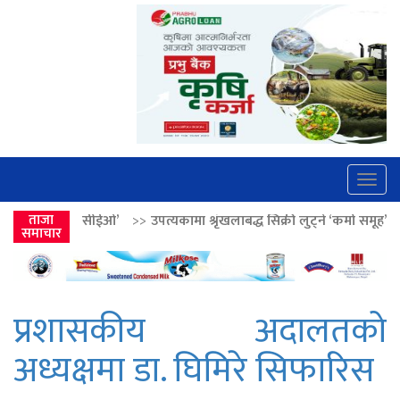
Togg
navig
>>
ताजा
उपत्यकामा श्रृंखलाबद्ध सिक्री लुट्ने ‘कर्मा समूह’का नाइकेसहित पाँच पक्रा
समाचार
प्रशासकीय अदालतको
अध्यक्षमा डा. घिमिरे सिफारिस