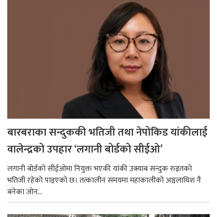
बारबराका सन्दुककी भतिजी तथा नेपोकिड यांकीलाई
वालेन्द्रको उपहार ‘लगानी बोर्डको सीईओ’
लगानी बोर्डको सीईओमा नियुक्त भएकी यांकी उक्याब सन्दुक रुइतको
भतिजी रहेको पाइएको छ। तत्कालीन समयमा महाकालीको अञ्चलाधिश नै
बनेका जोन...