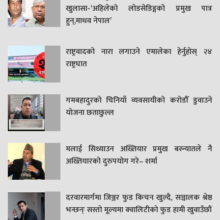
खुलासा-‘अहिलेको लोडसेडिङ्गको प्रमुख पात्र
हुन्,माधव नेपाल’
राष्ट्रवादको नारा लगाउने एमालेका हेर्नुहोस् २४
राष्ट्रघात
गमबहादुरकाे चिनियाँ व्यवसायीको करोडौँ डुवाउने
याेजना छताछुल्ल
मलाई सिध्याउन अख्तियार प्रमुख बस्न्यातले नै
अख्तियारको दुरुपयोग गरे– शर्मा
दरवारमार्गमा जिञ्जर फुड किचन खुल्दै, सञ्चालक श्रेष्ठ
भन्छन्ः सस्तो मूल्यमा क्वालिटीको फुड हामी खुवाउँछौं