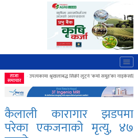
Togg
navig
मा श्रृंखलाबद्ध सिक्री लुट्ने ‘कर्मा समूह’का नाइकेसहित पाँच पक्राउ
ताजा
>>
लोकतान
समाचार
कैलाली कारागार झडपमा
परेका एकजनाको मृत्यु, ४७