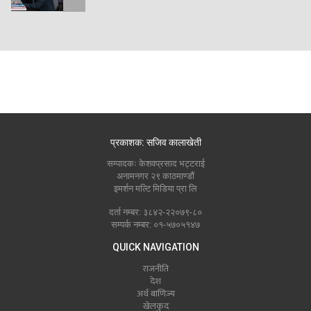
प्रकाशक: सजिव कालाखेती
सम्पादकः केशवप्रसाद भट्टराई
अनामनगर २९ काठमाण्डौं
इमर्शन मल्टि मिडिया प्रा लि
दर्ता नम्बर: ३८४२-२२०७९-८०
सम्पर्क नम्बर: ०१-५७०५१४७
QUICK NAVIGATION
राजनीति
देश
अर्थ बाणिज्य
खेलकुद