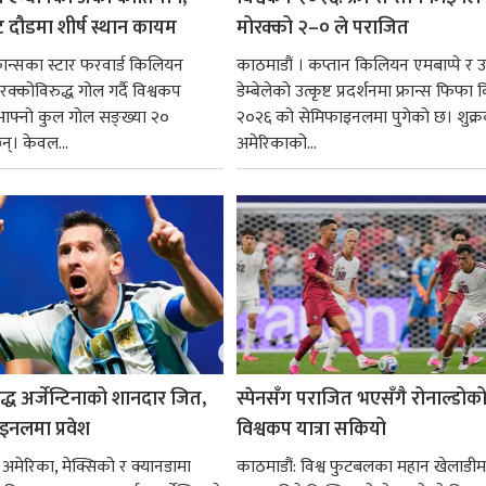
ुट दौडमा शीर्ष स्थान कायम
मोरक्को २–० ले पराजित
 फ्रान्सका स्टार फरवार्ड किलियन
काठमाडौं । कप्तान किलियन एमबाप्पे र
ोरक्कोविरुद्ध गोल गर्दै विश्वकप
डेम्बेलेको उत्कृष्ट प्रदर्शनमा फ्रान्स फिफा
फ्नो कुल गोल सङ्ख्या २०
२०२६ को सेमिफाइनलमा पुगेको छ। शुक्र
छन्। केवल...
अमेरिकाको...
ुद्ध अर्जेन्टिनाको शानदार जित,
स्पेनसँग पराजित भएसँगै रोनाल्डोक
इनलमा प्रवेश
विश्वकप यात्रा सकियो
 अमेरिका, मेक्सिको र क्यानडामा
काठमाडौं: विश्व फुटबलका महान खेलाडीमध