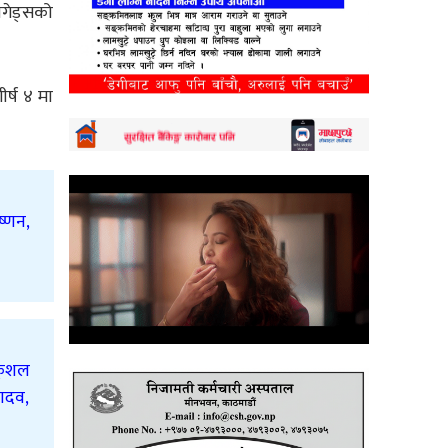
ेगेड्सको
र्ष ४ मा
ष्णन,
 कुशल
यादव,