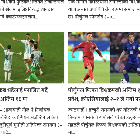
विश्वकप फुटबलअन्तर्गत अर्जेन्टिनाले
एक मानिने क्रिस्टियानो रोनाल्डोको विश्व
को खेलमा इजिप्टविरुद्ध शानदार
यात्रा अन्ततः उपाधिविहीन रूपमा समाप्त
्दै क्वार्टरफाइनलमा...
छ। पोर्चुगल स्पेनसँग १–०...
ेब भर्डेलाई पराजित गर्दै
पोर्चुगल फिफा विश्वकपको अन्तिम 
ा अन्तिम १६ मा
प्रवेश, क्रोएसियालाई २–१ ले गर्यो 
— आत्मघाती गोल नै निर्णायक
काठमाडौँ । इन्जुरी समयको थप गरिएको 
न्डिङ च्याम्पियन अर्जेन्टिनाले केप
मिनेटमा गोन्सालो रामोसले गरेको उत्कृष्ट
ादुरीपूर्ण चुनौती अतिरिक्त समयमा ३–
मद्दतले पोर्चुगल फिफा विश्वकपको अन्तिम
ार्दै...
मा...