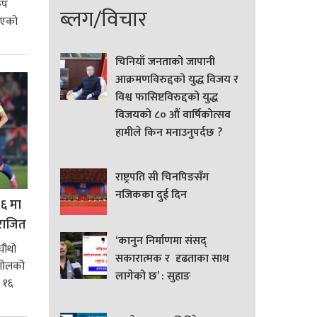
कप
ब्लग/विचार
 भएको
चिनियाँ जनताको जापानी
आक्रमणविरुद्दको युद्ध विजय र
विश्व फासिष्टविरुद्दको युद्ध
विजयको ८० औं वार्षिकोत्सव
हामीले किन मनाउनुपर्दछ ?
राष्ट्रपति सी चिनपिङसँग
नजिकका दुई दिन
१६ मा
पराजित
‘कानुन निर्माणमा संसद्
चौथो
सकारात्मक र दृढताका साथ
 गोलको
लागेको छ’ : सुहाङ
 १६