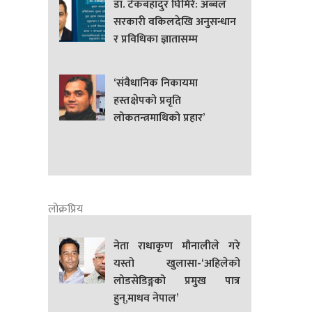
डा. टेकबहादुर घिमिरे: अब्बल
सरकारी वकिलदेखि अनुसन्धान
र प्रविधिका ज्ञातासम्म
‘संवैधानिक निकायमा
हस्तक्षेपको प्रवृति
लोकतन्त्रमाथिको प्रहार’
लोक्रप्रिय
नेता राधाकृण मौनालीले गरे
यस्तो खुलासा-‘अहिलेको
लोडसेडिङ्गको प्रमुख पात्र
हुन्,माधव नेपाल’