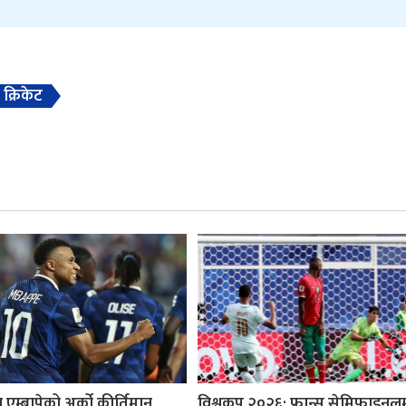
 क्रिकेट
 एम्बापेको अर्को कीर्तिमान,
विश्वकप २०२६: फ्रान्स सेमिफाइनल