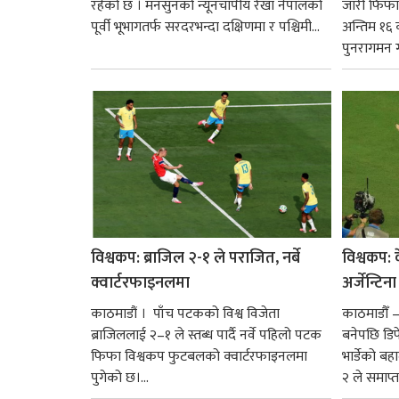
रहेको छ । मनसुनको न्यूनचापीय रेखा नेपालको
जारी फिफा 
पूर्वी भूभागतर्फ सरदरभन्दा दक्षिणमा र पश्चिमी...
अन्तिम १६ 
पुनरागमन गर
विश्वकप: ब्राजिल २-१ ले पराजित, नर्बे
विश्वकप: क
क्वार्टरफाइनलमा
अर्जेन्टिन
काठमाडौं । पाँच पटकको विश्व विजेता
काठमाडौँ 
ब्राजिललाई २–१ ले स्तब्ध पार्दै नर्वे पहिलो पटक
बनेपछि डिफे
फिफा विश्वकप फुटबलको क्वार्टरफाइनलमा
भार्डेको बह
पुगेको छ।...
२ ले समाप्त प