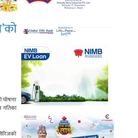
’काे
ीको घोषणा
्र गतिका
 सिरिजको