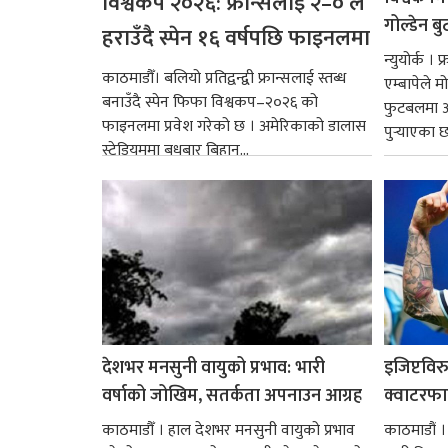
विश्वकप २०२६: फ्रान्सलाई २–० ले
गोल्डेन ब
हराउँदै स्पेन १६ वर्षपछि फाइनलमा
न्युयोर्क ।
काठमाडौँ। बलियो प्रतिद्वन्द्वी फ्रान्सलाई स्तब्ध
एम्बापेले म
बनाउँदै स्पेन फिफा विश्वकप–२०२६ को
फुटबलमा आ
फाइनलमा प्रवेश गरेको छ । अमेरिकाको डालास
पुर्‍याएका 
स्टेडियममा बुधबार बिहान...
देशभर मनसुनी वायुको प्रभाव: भारी
इजिप्टविर
वर्षाको जोखिम, सतर्कता अपनाउन आग्रह
क्वाटरफा
काठमाडौँ । हाल देशभर मनसुनी वायुको प्रभाव
काठमाडौं ।