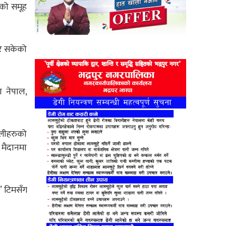
जको समूह
रि सकेको
ा नेपाल,
टोलीहरुको
 मैदानमा
’ टिमसँग