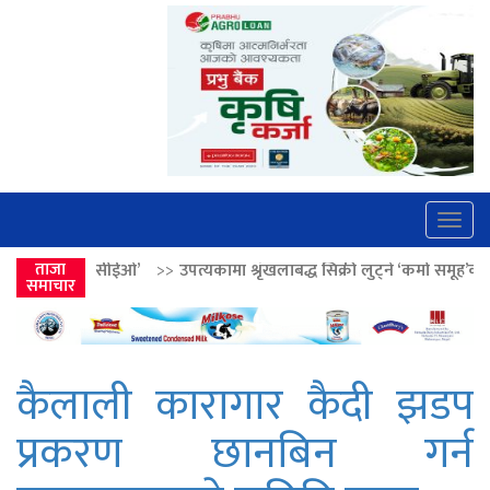
Togg
navig
>>
उपत्यकामा श्रृंखलाबद्ध सिक्री लुट्ने ‘कर्मा समूह’का नाइकेसहित पाँच पक्राउ
ताजा
समाचार
कैलाली कारागार कैदी झडप
प्रकरण छानबिन गर्न