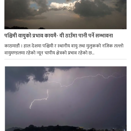
पश्चिमी वायुको प्रभाव कायमै- यी ठाउँमा पानी पर्ने सम्भावना
काठमाडौं । हाल देशमा पश्चिमी र स्थानीय वायु तथा मुलुकको नजिक तल्लो
वायुमण्डलमा रहेको न्यून चापीय क्षेत्रको प्रभाव रहेको छ...