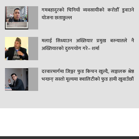
गमबहादुरकाे चिनियाँ व्यवसायीको करोडौँ डुवाउने
याेजना छताछुल्ल
मलाई सिध्याउन अख्तियार प्रमुख बस्न्यातले नै
अख्तियारको दुरुपयोग गरे– शर्मा
दरवारमार्गमा जिञ्जर फुड किचन खुल्दै, सञ्चालक श्रेष्ठ
भन्छन्ः सस्तो मूल्यमा क्वालिटीको फुड हामी खुवाउँछौं