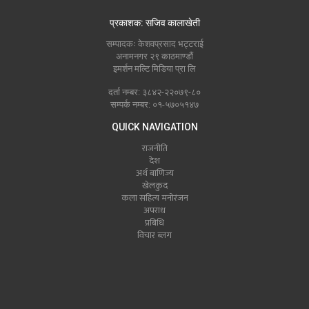
प्रकाशक: सजिव कालाखेती
सम्पादकः केशवप्रसाद भट्टराई
अनामनगर २९ काठमाण्डौं
इमर्शन मल्टि मिडिया प्रा लि
दर्ता नम्बर: ३८४२-२२०७९-८०
सम्पर्क नम्बर: ०१-५७०५१४७
QUICK NAVIGATION
राजनीति
देश
अर्थ बाणिज्य
खेलकुद
कला सहित्य मनोरंजन
अपराध
प्रबिधि
विचार ब्लग