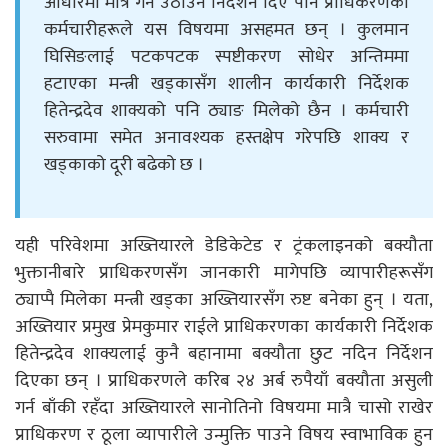
आधारमा मात्र गर्न उठाउन निर्देशन दिए पनि प्राधिकरणका
कर्मचारीहरूले यस विषयमा असहमत छन् । कुलमान
घिसिङलाई पटकपटक स्पष्टीकरण सोधेर अन्तिममा
हटाएका मन्त्री खड्कासँग शालीन कार्यकारी निर्देशक
हितेन्द्रदेव शाक्यको पनि ठ्याङ मिलेको छैन । कर्मचारी
सरुवामा समेत अनावश्यक हस्तक्षेप गरेपछि शाक्य र
खड्काको दूरी बढेको छ ।
यही परिवेशमा अख्तियारले डेडिकेटेड र ट्रंकलाइनको बक्यौता
भुक्तानीबारे प्राधिकरणसँग जानकारी मागेपछि व्यापारीहरूसँग
ठ्याप्पै मिलेका मन्त्री खड्का अख्तियारसँग रुष्ट बनेका हुन् । यता,
अख्तियार प्रमुख प्रेमकुमार राईले प्राधिकरणका कार्यकारी निर्देशक
हितेन्द्रदेव शाक्यलाई कुनै बहानामा बक्यौता छुट नदिन निर्देशन
दिएका छन् । प्राधिकरणले करिब २४ अर्ब रुपैयाँ बक्यौता असुली
गर्न बाँकी रहँदा अख्तियारले सानोतिनो विषयमा मात्रै चासो राखेर
प्राधिकरण र ठूला व्यापारीले उन्मुक्ति पाउने विषय स्वाभाविक हुन