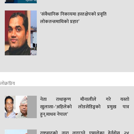
‘संवैधानिक निकायमा हस्तक्षेपको प्रवृति
लोकतन्त्रमाथिको प्रहार’
लोक्रप्रिय
नेता राधाकृण मौनालीले गरे यस्तो
खुलासा-‘अहिलेको लोडसेडिङ्गको प्रमुख पात्र
हुन्,माधव नेपाल’
राष्ट्रवादको नारा लगाउने एमालेका हेर्नुहोस् २४