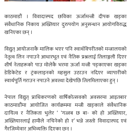
काठमाडाैं । विवादास्पद छविका ऊर्जामन्त्री दीपक खड्का
संवैधानिक निकाय अख्तियार दुरुपयोग अनुसन्धान आयोगविरुद्ध
खनिएका छन् ।
विद्युत् आयोजनाकै मालिक भएर पनि स्वार्थविपरीतको मन्त्रालयको
नेतृत्व लिन नपाउने आधारभूत एवं नैतिक प्रश्नलाई तिलाञ्जली दिएर
शीर्ष नेताहरूको पाउ मोलेकै भरमा ऊर्जा मन्त्री पड्काएका खड्का
डेडिकेटेड र ट्रंकलाइनको महसुल उठाउन नदिएर व्यापारीको
स्वार्थपूर्ति गराउन नपाउने अवस्था देखेपछि तिलमिलाएका हुन् ।
नेपाल विद्युत् प्राधिकरणको वार्षिकोत्सवको अवसरमा आइतबार
काठमाडौंमा आयोजित कार्यक्रममा मन्त्री खड्काले संवैधानिक
दायित्व र नैतिकता भुलेर ‘ ‘गज्जब छ बा- को हो अख्तियार,
अख्तियारलाई हामीले नचिनेको हो र’ भन्ने जस्तो विवादास्पद एवं
गैरजिम्मेवार अभिव्यक्ति दिएका छन् ।