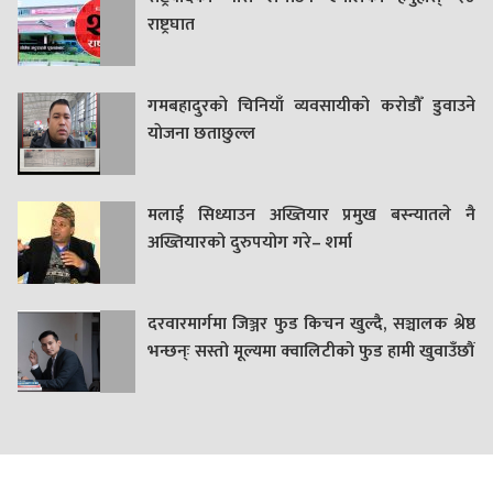
राष्ट्रघात
गमबहादुरकाे चिनियाँ व्यवसायीको करोडौँ डुवाउने
याेजना छताछुल्ल
मलाई सिध्याउन अख्तियार प्रमुख बस्न्यातले नै
अख्तियारको दुरुपयोग गरे– शर्मा
दरवारमार्गमा जिञ्जर फुड किचन खुल्दै, सञ्चालक श्रेष्ठ
भन्छन्ः सस्तो मूल्यमा क्वालिटीको फुड हामी खुवाउँछौं