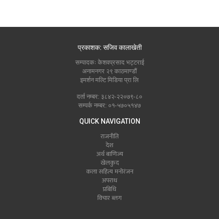
प्रकाशक: सजिव कालाखेती
सम्पादकः केशवप्रसाद भट्टराई
अनामनगर २९ काठमाण्डौं
इमर्शन मल्टि मिडिया प्रा लि
दर्ता नम्बर: ३८४२-२२०७९-८०
सम्पर्क नम्बर: ०१-५७०५१४७
QUICK NAVIGATION
राजनीति
देश
अर्थ बाणिज्य
खेलकुद
कला सहित्य मनोरंजन
अपराध
प्रबिधि
विचार ब्लग