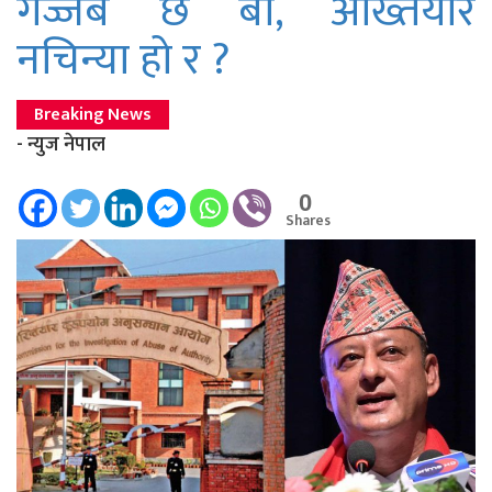
गज्जब छ बा, अख्तियार
नचिन्या हो र ?
Breaking News
- न्युज नेपाल
0
Shares