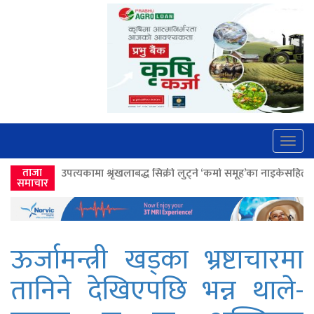
Togg
navig
ृंखलाबद्ध सिक्री लुट्ने ‘कर्मा समूह’का नाइकेसहित पाँच पक्राउ
ताजा
>>
लोकतान्त्रिक
समाचार
ऊर्जामन्त्री खड्का भ्रष्टाचारमा
तानिने देखिएपछि भन्न थाले-