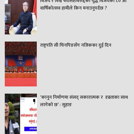
विजय र विश्व फासिष्टविरुद्दको युद्ध विजयको ८० औं
वार्षिकोत्सव हामीले किन मनाउनुपर्दछ ?
राष्ट्रपति सी चिनपिङसँग नजिकका दुई दिन
‘कानुन निर्माणमा संसद् सकारात्मक र दृढताका साथ
लागेको छ’ : सुहाङ