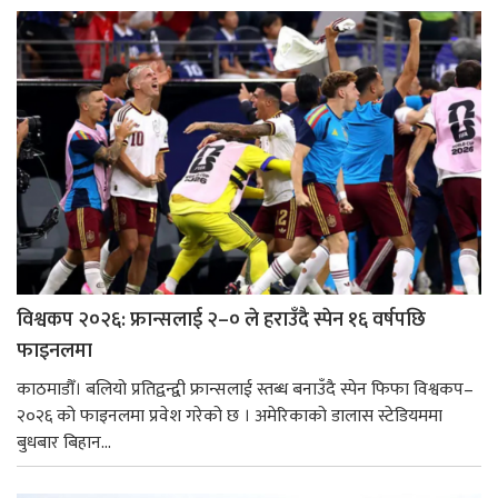
विश्वकप २०२६: फ्रान्सलाई २–० ले हराउँदै स्पेन १६ वर्षपछि
फाइनलमा
काठमाडौँ। बलियो प्रतिद्वन्द्वी फ्रान्सलाई स्तब्ध बनाउँदै स्पेन फिफा विश्वकप–
२०२६ को फाइनलमा प्रवेश गरेको छ । अमेरिकाको डालास स्टेडियममा
बुधबार बिहान...