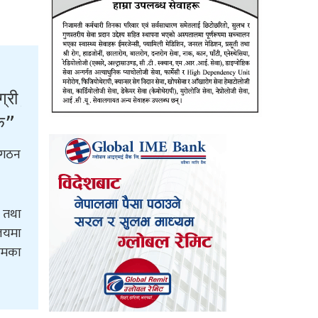
्री, खाना – खाजा उपलब्ध गराउने प्रावधान खारेज
 बनाउदै लगिने भन्ने प्रावधान हटाइनु पर्ने ।
ि गठन
ा तथा
लयमा
ियमका