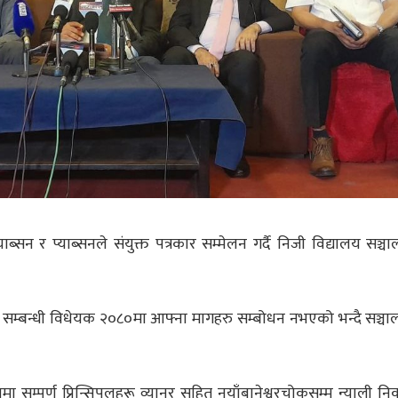
्सन र प्याब्सनले संयुक्त पत्रकार सम्मेलन गर्दै निजी विद्यालय सञ्च
ा सम्बन्धी विधेयक २०८०मा आफ्ना मागहरु सम्बोधन नभएको भन्दै सञ्च
 सम्पूर्ण प्रिन्सिपलहरू व्यानर सहित नयाँबानेश्वरचोकसम्म न्याली नि