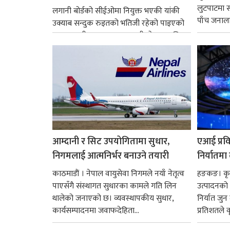
लुटपाटमा स
लगानी बोर्डको सीईओमा नियुक्त भएकी यांकी
पाँच जनालाई
उक्याब सन्दुक रुइतको भतिजी रहेको पाइएको
छ। तत्कालीन समयमा महाकालीको अञ्चलाधिश
नै बनेका जोन...
आम्दानी र सिट उपयोगितामा सुधार,
एआई प्रवि
निगमलाई आत्मनिर्भर बनाउने तयारी
निर्यातमा
काठमाडाैं । नेपाल वायुसेवा निगमले नयाँ नेतृत्व
हङकङ। कृत्
पाएसँगै संस्थागत सुधारका कामले गति लिन
उत्पादनको व
थालेको जनाएको छ। व्यवस्थापकीय सुधार,
निर्यात जु
कार्यसम्पादनमा जवाफदेहिता...
प्रतिशतले व