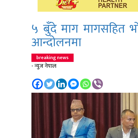
५ बुँदे माग मागसहित भ
आन्दोलनमा
breaking news
- न्युज नेपाल