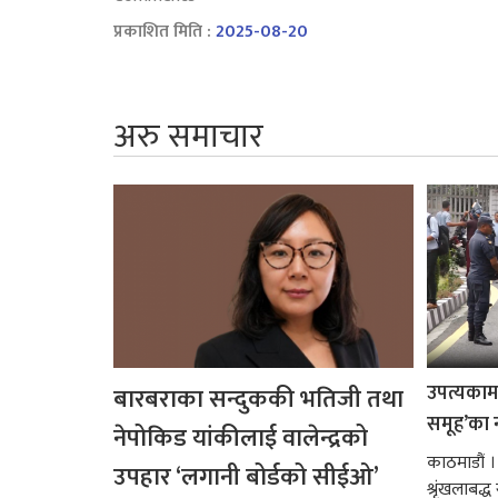
प्रकाशित मिति :
2025-08-20
अरु समाचार
उपत्यकामा 
बारबराका सन्दुककी भतिजी तथा
समूह’का 
नेपोकिड यांकीलाई वालेन्द्रको
काठमाडौं ।
उपहार ‘लगानी बोर्डको सीईओ’
श्रृंखलाबद