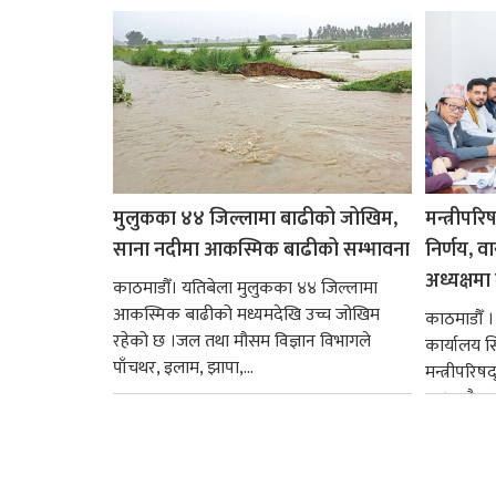
मुलुकका ४४ जिल्लामा बाढीको जोखिम,
मन्त्रीपरि
साना नदीमा आकस्मिक बाढीको सम्भावना
निर्णय, व
अध्यक्षमा म
काठमाडौँ। यतिबेला मुलुकका ४४ जिल्लामा
आकस्मिक बाढीको मध्यमदेखि उच्च जोखिम
काठमाडौँ । प
रहेको छ ।जल तथा मौसम विज्ञान विभागले
कार्यालय 
पाँचथर, इलाम, झापा,...
मन्त्रीपरिष
छ । यसैक्र