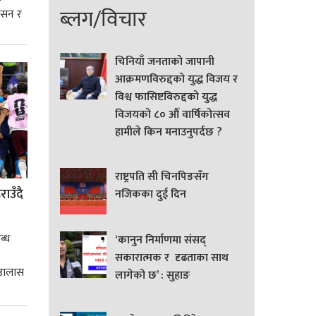
ब्लग/विचार
शासन र
्मसात्
चिनियाँ जनताको जापानी
आक्रमणविरुद्दको युद्ध विजय र
विश्व फासिष्टविरुद्दको युद्ध
विजयको ८० औं वार्षिकोत्सव
हामीले किन मनाउनुपर्दछ ?
राष्ट्रपति सी चिनपिङसँग
ाउँदै
नजिकका दुई दिन
ब्ध
‘कानुन निर्माणमा संसद्
सकारात्मक र दृढताका साथ
 डालास
लागेको छ’ : सुहाङ