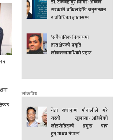
डा. टेकबहादुर घिमिरे: अब्बल
सरकारी वकिलदेखि अनुसन्धान
र प्रविधिका ज्ञातासम्म
‘संवैधानिक निकायमा
हस्तक्षेपको प्रवृति
लोकतन्त्रमाथिको प्रहार’
ल र
क्षमा
लोक्रप्रिय
तिपत्र
नेता राधाकृण मौनालीले गरे
यस्तो खुलासा-‘अहिलेको
लोडसेडिङ्गको प्रमुख पात्र
हुन्,माधव नेपाल’