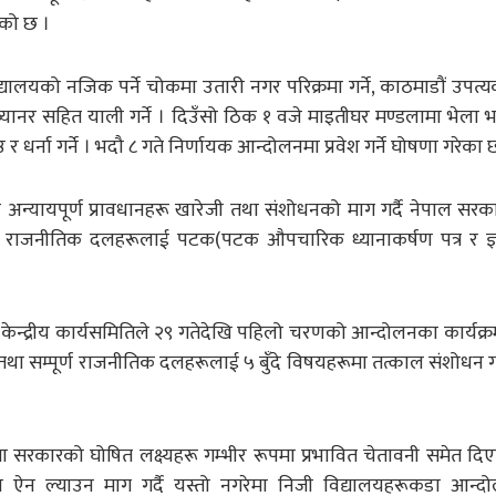
एको छ ।
िद्यालयको नजिक पर्ने चोकमा उतारी नगर परिक्रमा गर्ने, काठमाडौं उपत्
ानर सहित याली गर्ने । दिउँसो ठिक १ वजे माइतीघर मण्डलामा भेला भई
र धर्ना गर्ने । भदौ ८ गते निर्णायक आन्दोलनमा प्रवेश गर्ने घोषणा गरेका 
 अन्यायपूर्ण प्रावधानहरू खारेजी तथा संशोधनको माग गर्दै नेपाल सरकार
मुख राजनीतिक दलहरूलाई पटक(पटक औपचारिक ध्यानाकर्षण पत्र र ज्ञ
न्द्रीय कार्यसमितिले २९ गतेदेखि पहिलो चरणको आन्दोलनका कार्यक्रमह
था सम्पूर्ण राजनीतिक दलहरूलाई ५ बुँदे विषयहरूमा तत्काल संशोधन गर
िमा सरकारको घोषित लक्ष्यहरू गम्भीर रूपमा प्रभावित चेतावनी समेत दि
 शिक्षा ऐन ल्याउन माग गर्दै यस्तो नगरेमा निजी विद्यालयहरूकडा आन्द