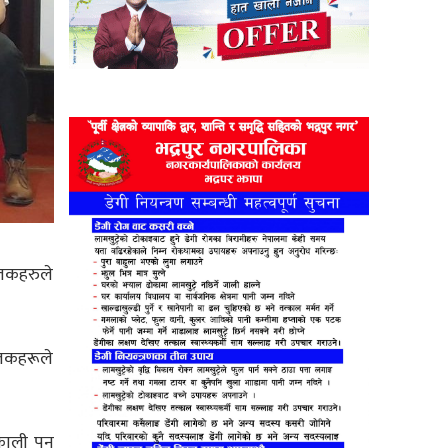
ालकहरुले
ालकहरूले
काली पुन