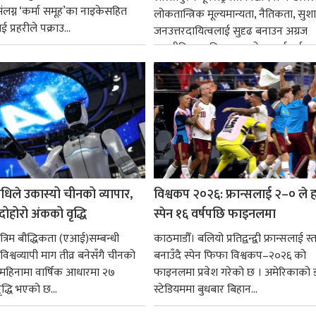
ंलग्न ‘कर्मा समूह’का नाइकेसहित
लोकतान्त्रिक मूल्यमान्यता, नैतिकता, सु
 प्रहरीले पक्राउ...
जनउत्तरदायित्वलाई सुदृढ बनाउन अग्रज
राजनीतिक व्यक्तित्वहरूको आदर्शलाई आत
गर्न आवश्यक...
धिले उकास्यो चीनको व्यापार,
विश्वकप २०२६: फ्रान्सलाई २–० ले हर
 दोहोरो अंकको वृद्धि
स्पेन १६ वर्षपछि फाइनलमा
रिम बौद्धिकता (एआई)सम्बन्धी
काठमाडौँ। बलियो प्रतिद्वन्द्वी फ्रान्सलाई स्त
िश्वव्यापी माग तीव्र बनेसँगै चीनको
बनाउँदै स्पेन फिफा विश्वकप–२०२६ को
न महिनामा वार्षिक आधारमा २७
फाइनलमा प्रवेश गरेको छ । अमेरिकाको
ृद्धि भएको छ...
स्टेडियममा बुधबार बिहान...