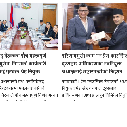
षद् बैठकका पाँच महत्त्वपूर्ण
परिणाममुखी काम गर्न प्रेस काउन्सि
ायुसेवा निगमको कार्यकारी
दूरसञ्चार प्राधिकरणका नवनियुक्त
हेश्वरभक्त श्रेष्ठ नियुक्त
अध्यक्षलाई सञ्चारमन्त्रीको निर्देशन
्रधानमन्त्री तथा मन्त्रीपरिषद्
काठमाडौँ । प्रेस काउन्सिल नेपालको अध्य
सिंहदरबारमा मंगलबार बसेको
नियुक्त उमेश श्रेष्ठ र नेपाल दूरसञ्चार
द् बैठकले पाँच महत्वपूर्ण निर्णय गरेको
प्राधिकरणका अध्यक्ष अर्जुन घिमिरेले नियुक्
ममा बैडकले बीउबिजनसम्बन्धी...
ग्रहण गरेका छन्।...