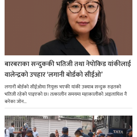
बारबराका सन्दुककी भतिजी तथा नेपोकिड यांकीलाई
वालेन्द्रको उपहार ‘लगानी बोर्डको सीईओ’
लगानी बोर्डको सीईओमा नियुक्त भएकी यांकी उक्याब सन्दुक रुइतको
भतिजी रहेको पाइएको छ। तत्कालीन समयमा महाकालीको अञ्चलाधिश नै
बनेका जोन...