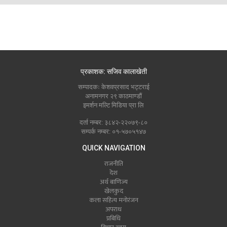
प्रकाशक: सजिव कालाखेती
सम्पादकः केशवप्रसाद भट्टराई
अनामनगर २९ काठमाण्डौं
इमर्शन मल्टि मिडिया प्रा लि
दर्ता नम्बर: ३८४२-२२०७९-८०
सम्पर्क नम्बर: ०१-५७०५१४७
QUICK NAVIGATION
राजनीति
देश
अर्थ बाणिज्य
खेलकुद
कला सहित्य मनोरंजन
अपराध
प्रबिधि