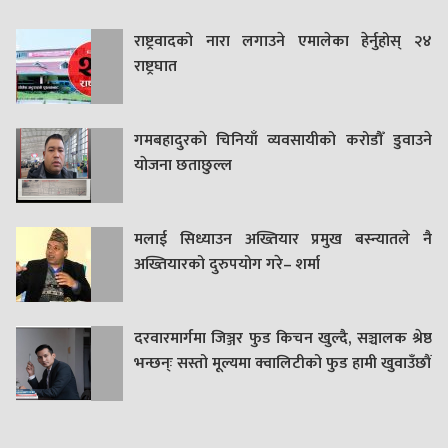
राष्ट्रवादको नारा लगाउने एमालेका हेर्नुहोस् २४
राष्ट्रघात
गमबहादुरकाे चिनियाँ व्यवसायीको करोडौँ डुवाउने
याेजना छताछुल्ल
मलाई सिध्याउन अख्तियार प्रमुख बस्न्यातले नै
अख्तियारको दुरुपयोग गरे– शर्मा
दरवारमार्गमा जिञ्जर फुड किचन खुल्दै, सञ्चालक श्रेष्ठ
भन्छन्ः सस्तो मूल्यमा क्वालिटीको फुड हामी खुवाउँछौं