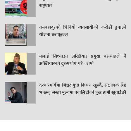
राष्ट्रघात
गमबहादुरकाे चिनियाँ व्यवसायीको करोडौँ डुवाउने
याेजना छताछुल्ल
मलाई सिध्याउन अख्तियार प्रमुख बस्न्यातले नै
अख्तियारको दुरुपयोग गरे– शर्मा
दरवारमार्गमा जिञ्जर फुड किचन खुल्दै, सञ्चालक श्रेष्ठ
भन्छन्ः सस्तो मूल्यमा क्वालिटीको फुड हामी खुवाउँछौं