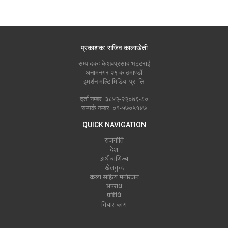
प्रकाशक: सजिव कालाखेती
सम्पादकः केशवप्रसाद भट्टराई
अनामनगर २९ काठमाण्डौं
इमर्शन मल्टि मिडिया प्रा लि
दर्ता नम्बर: ३८४२-२२०७९-८०
सम्पर्क नम्बर: ०१-५७०५१४७
QUICK NAVIGATION
राजनीति
देश
अर्थ बाणिज्य
खेलकुद
कला सहित्य मनोरंजन
अपराध
प्रबिधि
विचार ब्लग