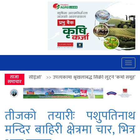
Togg
navig
>>
उपत्यकामा श्रृंखलाबद्ध सिक्री लुट्ने ‘कर्मा समूह’का नाइकेसहित पाँच पक्रा
ताजा
समाचार
तीजको तयारीः पशुपतिनाथ
मन्दिर बाहिरी क्षेत्रमा चार, भित्र