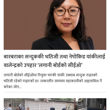
बारबराका सन्दुककी भतिजी तथा नेपोकिड यांकीलाई
वालेन्द्रको उपहार ‘लगानी बोर्डको सीईओ’
लगानी बोर्डको सीईओमा नियुक्त भएकी यांकी उक्याब सन्दुक रुइतको
भतिजी रहेको पाइएको छ। तत्कालीन समयमा महाकालीको अञ्चलाधिश नै
बनेका जोन...