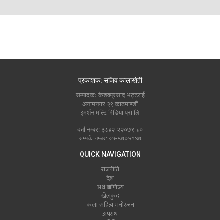
प्रकाशक: सजिव कालाखेती
सम्पादकः केशवप्रसाद भट्टराई
अनामनगर २९ काठमाण्डौं
इमर्शन मल्टि मिडिया प्रा लि
दर्ता नम्बर: ३८४२-२२०७९-८०
सम्पर्क नम्बर: ०१-५७०५१४७
QUICK NAVIGATION
राजनीति
देश
अर्थ बाणिज्य
खेलकुद
कला सहित्य मनोरंजन
अपराध