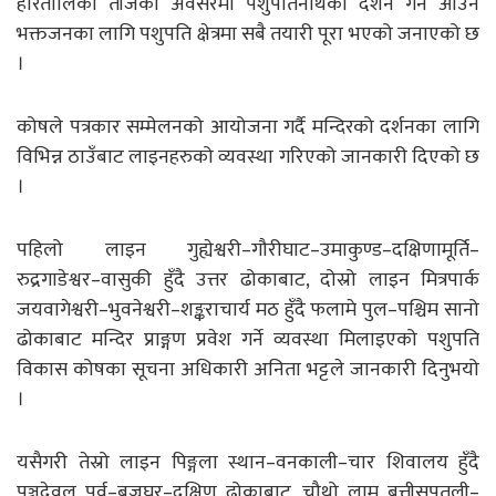
हरितालिका तीजका अवसरमा पशुपतिनाथको दर्शन गर्न आउने
भक्तजनका लागि पशुपति क्षेत्रमा सबै तयारी पूरा भएको जनाएको छ
।
कोषले पत्रकार सम्मेलनको आयोजना गर्दै मन्दिरको दर्शनका लागि
विभिन्न ठाउँबाट लाइनहरुको व्यवस्था गरिएको जानकारी दिएको छ
।
पहिलो लाइन गुह्येश्वरी–गौरीघाट–उमाकुण्ड–दक्षिणामूर्ति–
रुद्रगाडेश्वर–वासुकी हुँदै उत्तर ढोकाबाट, दोस्रो लाइन मित्रपार्क
जयवागेश्वरी–भुवनेश्वरी–शङ्कराचार्य मठ हुँदै फलामे पुल–पश्चिम सानो
ढोकाबाट मन्दिर प्राङ्गण प्रवेश गर्ने व्यवस्था मिलाइएको पशुपति
विकास कोषका सूचना अधिकारी अनिता भट्टले जानकारी दिनुभयो
।
यसैगरी तेस्रो लाइन पिङ्गला स्थान–वनकाली–चार शिवालय हुँदै
पञ्चदेवल पूर्व–बज्रघर–दक्षिण ढोकाबाट, चौथो लाम बत्तीसपुतली–