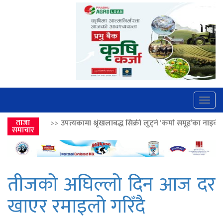
Togg
navig
्यकामा श्रृंखलाबद्ध सिक्री लुट्ने ‘कर्मा समूह’का नाइकेसहित पाँच पक्राउ
ताजा
>>
लो
समाचार
तीजको अघिल्लो दिन आज दर
खाएर रमाइलो गरिँदै