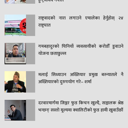
हुन्,माधव नेपाल’
राष्ट्रवादको नारा लगाउने एमालेका हेर्नुहोस् २४
राष्ट्रघात
गमबहादुरकाे चिनियाँ व्यवसायीको करोडौँ डुवाउने
याेजना छताछुल्ल
मलाई सिध्याउन अख्तियार प्रमुख बस्न्यातले नै
अख्तियारको दुरुपयोग गरे– शर्मा
दरवारमार्गमा जिञ्जर फुड किचन खुल्दै, सञ्चालक श्रेष्ठ
भन्छन्ः सस्तो मूल्यमा क्वालिटीको फुड हामी खुवाउँछौं