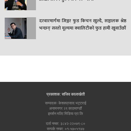
दरवारमार्गमा जिञ्जर फुड किचन खुल्दै, सञ्चालक श्रेष्ठ
भन्छन्ः सस्तो मूल्यमा क्वालिटीको फुड हामी खुवाउँछौं
प्रकाशक: सजिव कालाखेती
सम्पादकः केशवप्रसाद भट्टराई
अनामनगर २९ काठमाण्डौं
इमर्शन मल्टि मिडिया प्रा लि
दर्ता नम्बर: ३८४२-२२०७९-८०
सम्पर्क नम्बर: ०१-५७०५१४७