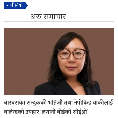
चीनियाँ
अरु समाचार
बारबराका सन्दुककी भतिजी तथा नेपोकिड यांकीलाई
वालेन्द्रको उपहार ‘लगानी बोर्डको सीईओ’