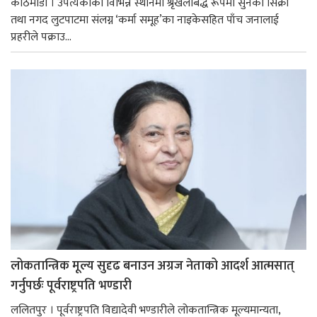
काठमाडौं । उपत्यकाका विभिन्न स्थानमा श्रृंखलाबद्ध रूपमा सुनका सिक्री
तथा नगद लुटपाटमा संलग्न ‘कर्मा समूह’का नाइकेसहित पाँच जनालाई
प्रहरीले पक्राउ...
लोकतान्त्रिक मूल्य सुदृढ बनाउन अग्रज नेताको आदर्श आत्मसात्
गर्नुपर्छः पूर्वराष्ट्रपति भण्डारी
ललितपुर । पूर्वराष्ट्रपति विद्यादेवी भण्डारीले लोकतान्त्रिक मूल्यमान्यता,