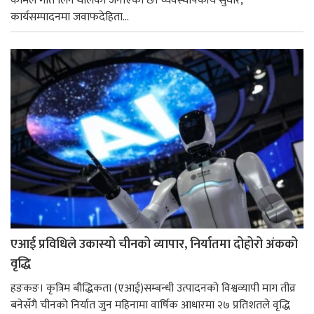
कामले गति लिन थालेको जनाएको छ। व्यवस्थापकीय सुधार,
कार्यसम्पादनमा जवाफदेहिता...
एआई प्रविधिले उकास्यो चीनको व्यापार, निर्यातमा दोहोरो अंकको
वृद्धि
हङकङ। कृत्रिम बौद्धिकता (एआई)सम्बन्धी उत्पादनको विश्वव्यापी माग तीव्र
बनेसँगै चीनको निर्यात जुन महिनामा वार्षिक आधारमा २७ प्रतिशतले वृद्धि