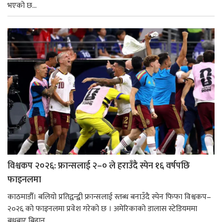
भएको छ...
विश्वकप २०२६: फ्रान्सलाई २–० ले हराउँदै स्पेन १६ वर्षपछि
फाइनलमा
काठमाडौँ। बलियो प्रतिद्वन्द्वी फ्रान्सलाई स्तब्ध बनाउँदै स्पेन फिफा विश्वकप–
२०२६ को फाइनलमा प्रवेश गरेको छ । अमेरिकाको डालास स्टेडियममा
बुधबार बिहान...