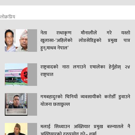
लोक्रप्रिय
नेता राधाकृण मौनालीले गरे यस्तो
खुलासा-‘अहिलेको लोडसेडिङ्गको प्रमुख पात्र
हुन्,माधव नेपाल’
राष्ट्रवादको नारा लगाउने एमालेका हेर्नुहोस् २४
राष्ट्रघात
गमबहादुरकाे चिनियाँ व्यवसायीको करोडौँ डुवाउने
याेजना छताछुल्ल
मलाई सिध्याउन अख्तियार प्रमुख बस्न्यातले नै
अख्तियारको दुरुपयोग गरे– शर्मा