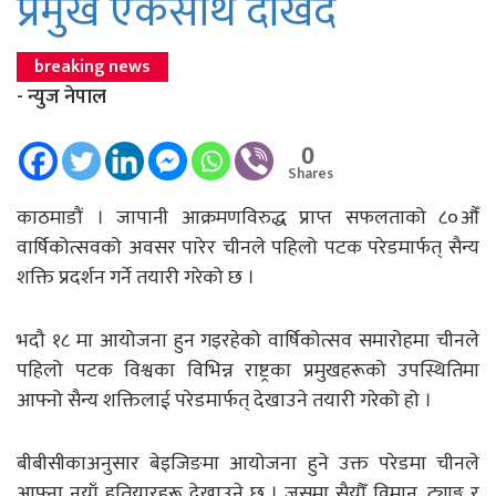
प्रमुख एकसाथ देखिँदै
breaking news
- न्युज नेपाल
0
Shares
काठमाडौं । जापानी आक्रमणविरुद्ध प्राप्त सफलताको ८०औँ
वार्षिकोत्सवको अवसर पारेर चीनले पहिलो पटक परेडमार्फत् सैन्य
शक्ति प्रदर्शन गर्ने तयारी गरेको छ ।
भदौ १८ मा आयोजना हुन गइरहेको वार्षिकोत्सव समारोहमा चीनले
पहिलो पटक विश्वका विभिन्न राष्ट्रका प्रमुखहरूको उपस्थितिमा
आफ्नो सैन्य शक्तिलाई परेडमार्फत् देखाउने तयारी गरेको हो ।
बीबीसीकाअनुसार बेइजिङमा आयोजना हुने उक्त परेडमा चीनले
आफ्ना नयाँ हतियारहरू देखाउने छ । जसमा सैयौँ विमान, ट्याङ्ग र