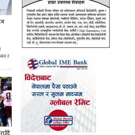
्रज
े
शासन र
्मसात्
ाउँदै