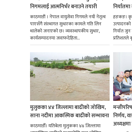
निगमलाई आत्मनिर्भर बनाउने तयारी
निर्यातमा
काठमाडाैं । नेपाल वायुसेवा निगमले नयाँ नेतृत्व
हङकङ। कृत्
पाएसँगै संस्थागत सुधारका कामले गति लिन
उत्पादनको व
थालेको जनाएको छ। व्यवस्थापकीय सुधार,
निर्यात जु
कार्यसम्पादनमा जवाफदेहिता...
प्रतिशतले व
मुलुकका ४४ जिल्लामा बाढीको जोखिम,
मन्त्रीपरि
साना नदीमा आकस्मिक बाढीको सम्भावना
निर्णय, व
अध्यक्षमा म
काठमाडौँ। यतिबेला मुलुकका ४४ जिल्लामा