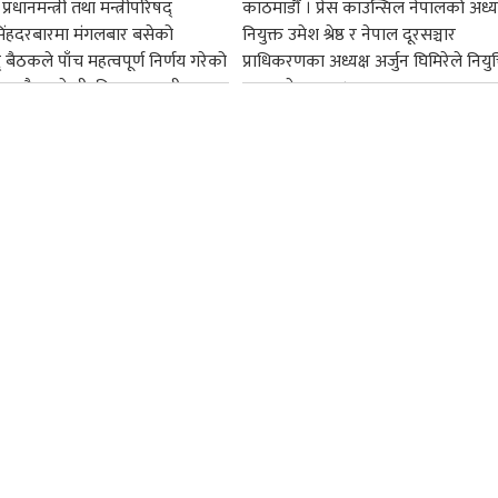
्रधानमन्त्री तथा मन्त्रीपरिषद्
काठमाडौँ । प्रेस काउन्सिल नेपालको अध्य
सिंहदरबारमा मंगलबार बसेको
नियुक्त उमेश श्रेष्ठ र नेपाल दूरसञ्चार
द् बैठकले पाँच महत्वपूर्ण निर्णय गरेको
प्राधिकरणका अध्यक्ष अर्जुन घिमिरेले नियुक्
ममा बैडकले बीउबिजनसम्बन्धी...
ग्रहण गरेका छन्।...