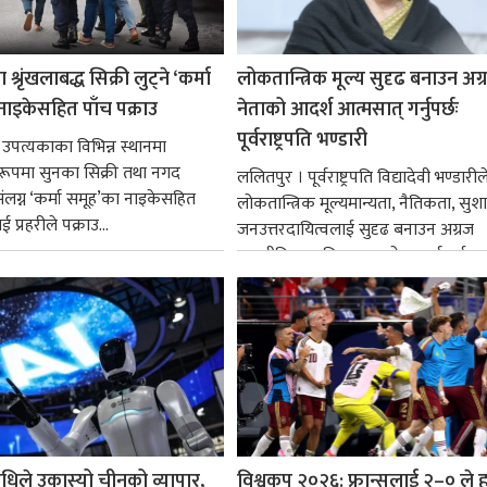
श्रृंखलाबद्ध सिक्री लुट्ने ‘कर्मा
लोकतान्त्रिक मूल्य सुदृढ बनाउन अग
नाइकेसहित पाँच पक्राउ
नेताको आदर्श आत्मसात् गर्नुपर्छः
पूर्वराष्ट्रपति भण्डारी
 उपत्यकाका विभिन्न स्थानमा
्ध रूपमा सुनका सिक्री तथा नगद
ललितपुर । पूर्वराष्ट्रपति विद्यादेवी भण्डारील
ंलग्न ‘कर्मा समूह’का नाइकेसहित
लोकतान्त्रिक मूल्यमान्यता, नैतिकता, सु
 प्रहरीले पक्राउ...
जनउत्तरदायित्वलाई सुदृढ बनाउन अग्रज
राजनीतिक व्यक्तित्वहरूको आदर्शलाई आत
गर्न आवश्यक...
धिले उकास्यो चीनको व्यापार,
विश्वकप २०२६: फ्रान्सलाई २–० ले हर