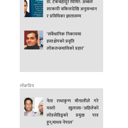
डा. टेकबहादुर घिमिरे: अब्बल
सरकारी वकिलदेखि अनुसन्धान
र प्रविधिका ज्ञातासम्म
‘संवैधानिक निकायमा
हस्तक्षेपको प्रवृति
लोकतन्त्रमाथिको प्रहार’
लोक्रप्रिय
नेता राधाकृण मौनालीले गरे
यस्तो खुलासा-‘अहिलेको
लोडसेडिङ्गको प्रमुख पात्र
हुन्,माधव नेपाल’