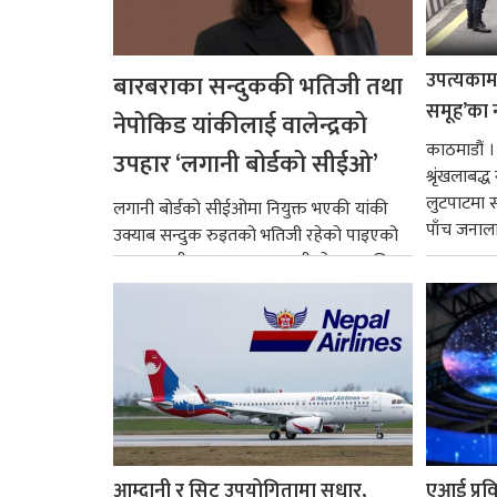
उपत्यकामा 
बारबराका सन्दुककी भतिजी तथा
समूह’का 
नेपोकिड यांकीलाई वालेन्द्रको
काठमाडौं ।
उपहार ‘लगानी बोर्डको सीईओ’
श्रृंखलाबद
लुटपाटमा स
लगानी बोर्डको सीईओमा नियुक्त भएकी यांकी
पाँच जनालाई
उक्याब सन्दुक रुइतको भतिजी रहेको पाइएको
छ। तत्कालीन समयमा महाकालीको अञ्चलाधिश
नै बनेका जोन...
आम्दानी र सिट उपयोगितामा सुधार,
एआई प्रवि