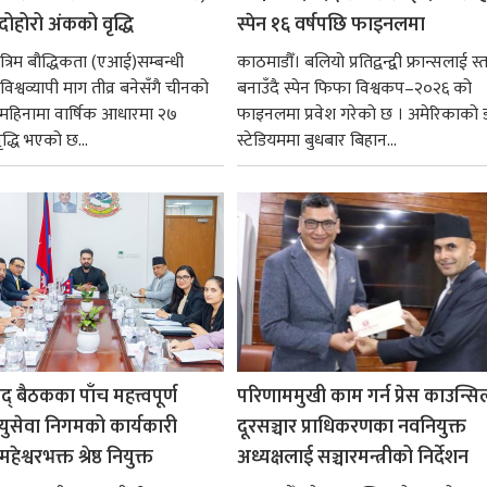
 दोहोरो अंकको वृद्धि
स्पेन १६ वर्षपछि फाइनलमा
रिम बौद्धिकता (एआई)सम्बन्धी
काठमाडौँ। बलियो प्रतिद्वन्द्वी फ्रान्सलाई स्त
िश्वव्यापी माग तीव्र बनेसँगै चीनको
बनाउँदै स्पेन फिफा विश्वकप–२०२६ को
न महिनामा वार्षिक आधारमा २७
फाइनलमा प्रवेश गरेको छ । अमेरिकाको
ृद्धि भएको छ...
स्टेडियममा बुधबार बिहान...
षद् बैठकका पाँच महत्त्वपूर्ण
परिणाममुखी काम गर्न प्रेस काउन्सि
ायुसेवा निगमको कार्यकारी
दूरसञ्चार प्राधिकरणका नवनियुक्त
हेश्वरभक्त श्रेष्ठ नियुक्त
अध्यक्षलाई सञ्चारमन्त्रीको निर्देशन