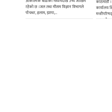
आकस्मिक बाढीको मध्यमदेखि उच्च जोखिम
काठमाडौँ । प
रहेको छ ।जल तथा मौसम विज्ञान विभागले
कार्यालय 
पाँचथर, इलाम, झापा,...
मन्त्रीपरिष
छ । यसैक्र