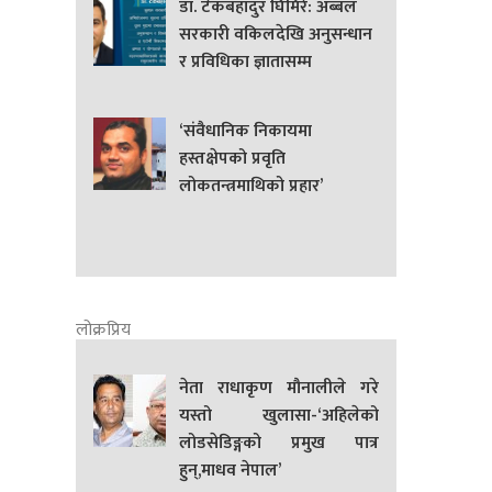
डा. टेकबहादुर घिमिरे: अब्बल
सरकारी वकिलदेखि अनुसन्धान
र प्रविधिका ज्ञातासम्म
‘संवैधानिक निकायमा
हस्तक्षेपको प्रवृति
लोकतन्त्रमाथिको प्रहार’
लोक्रप्रिय
नेता राधाकृण मौनालीले गरे
यस्तो खुलासा-‘अहिलेको
लोडसेडिङ्गको प्रमुख पात्र
हुन्,माधव नेपाल’