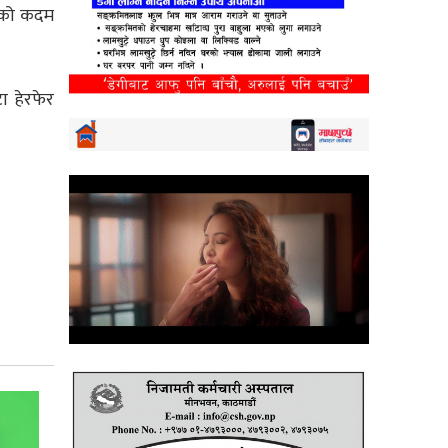
ुनको कदम
ा हेरफेर