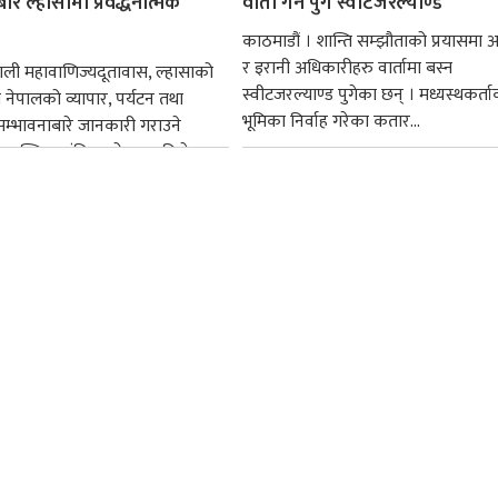
रे ल्हासामा प्रवर्द्धनात्मक
वार्ता गर्न पुगे स्वीटजरल्याण्ड
काठमाडौं । शान्ति सम्झौताको प्रयासमा 
र इरानी अधिकारीहरु वार्तामा बस्न
पाली महावाणिज्यदूतावास, ल्हासाको
स्वीटजरल्याण्ड पुगेका छन् । मध्यस्थकर्त
ेपालको व्यापार, पर्यटन तथा
भूमिका निर्वाह गरेका कतार...
म्भावनाबारे जानकारी गराउने
ल्हासास्थित सांग्रिला होटलमा विशेष
पन्न...