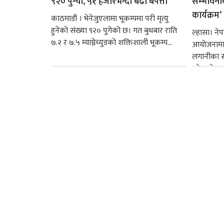
९२० पुग्यो, ५१ हजारभन्दा बढी बेपत्ता
सम्भावनाबा
कार्यक्रम’
काठमाडौं । भेनेजुएलामा भूकम्पमा परी मृत्यु
हुनेको संख्या ९२० पुगेको छ। गत बुधबार राति
ल्हासा। ने
७.२ र ७.५ म्याग्नेच्युडको शक्तिशाली भूकम्प...
आयोजनामा न
लगानीका स
उद्देश्यले 
कार्यक्रम सम्