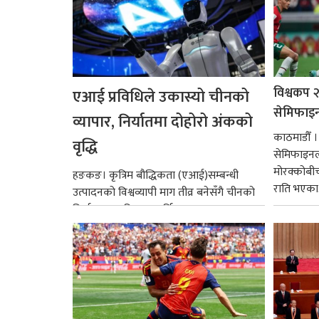
विश्वकप २
एआई प्रविधिले उकास्यो चीनको
सेमिफाइनल 
व्यापार, निर्यातमा दोहोरो अंकको
काठमाडौँ 
वृद्धि
सेमिफाइनल 
मोरक्कोबीच 
हङकङ। कृत्रिम बौद्धिकता (एआई)सम्बन्धी
राति भएका.
उत्पादनको विश्वव्यापी माग तीव्र बनेसँगै चीनको
निर्यात जुन महिनामा वार्षिक आधारमा २७
प्रतिशतले वृद्धि भएको छ...