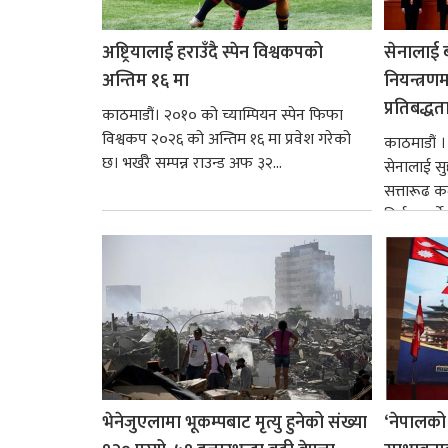
अष्ट्रियालाई हराउँदै स्पेन विश्वकपको
सेनालाई ब
अन्तिम १६ मा
नियन्त्रणम
प्रतिबद्धत
काठमाडौं। २०१० को च्याम्पियन स्पेन फिफा
विश्वकप २०२६ को अन्तिम १६ मा प्रवेश गरेको
काठमाडौं । 
छ। भर्खरै सम्पन्न राउन्ड अफ ३२...
सेनालाई सु
सत्तारूढ कम्
निर्मूल पार्न
भेनेजुएलामा भूकम्पबाट मृत्यु हुनेको संख्या
‘नेपालको 