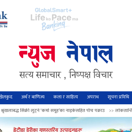
खेलकुद
अर्थ र बाणिज्य
कला र साहित्य
अपराध
सूचना प्रविधि
ुट्ने ‘कर्मा समूह’का नाइकेसहित पाँच पक्राउ
>>
लोकतान्त्रिक मूल्य सुदृढ बनाउन 