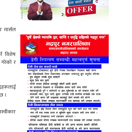
र मार्सल
ा विशेष
 गरेको र
सदहरूलाई
 छ ।
अस्वीकार