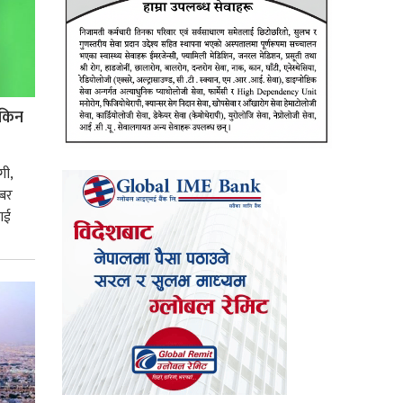
 किन
गी,
इबर
लाई