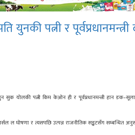
पति युनकी पत्नी र पूर्वप्रधानमन्त्री
 युन सुक योलकी पत्नी किम केओन ही र पूर्वप्रधानमन्त्री हान डक–सूल
मार्सल ल घोषणा र त्यसपछि उत्पन्न राजनीतिक सङ्कटसँग सम्बन्धित अनु