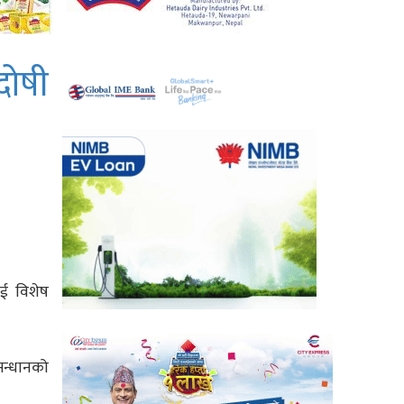
 दोषी
ाई विशेष
सन्धानको