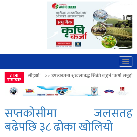
Togg
navig
ओ’
>>
ताजा
उपत्यकामा श्रृंखलाबद्ध सिक्री लुट्ने ‘कर्मा समूह’का नाइकेसहित पाँच पक्
समाचार
सप्तकोसीमा जलसतह
बढेपछि ३८ ढोका खोलियो