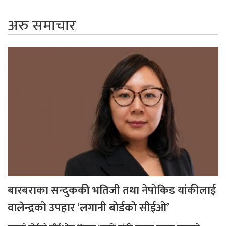
अरु समाचार
बारबराका सन्दुककी भतिजी तथा नेपोकिड यांकीलाई
वालेन्द्रको उपहार ‘लगानी बोर्डको सीईओ’