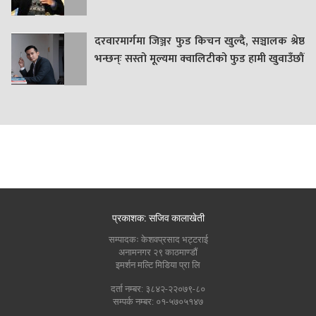
दरवारमार्गमा जिञ्जर फुड किचन खुल्दै, सञ्चालक श्रेष्ठ
भन्छन्ः सस्तो मूल्यमा क्वालिटीको फुड हामी खुवाउँछौं
प्रकाशक: सजिव कालाखेती
सम्पादकः केशवप्रसाद भट्टराई
अनामनगर २९ काठमाण्डौं
इमर्शन मल्टि मिडिया प्रा लि
दर्ता नम्बर: ३८४२-२२०७९-८०
सम्पर्क नम्बर: ०१-५७०५१४७