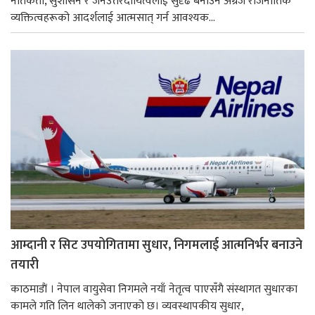
नैतिकता, सुशासन र जनउत्तरदायित्वलाई सुदृढ बनाउन अग्रज राजनीतिक
व्यक्तित्वहरूको आदर्शलाई आत्मसात् गर्न आवश्यक...
आम्दानी र सिट उपयोगितामा सुधार, निगमलाई आत्मनिर्भर बनाउने
तयारी
काठमाडाैं । नेपाल वायुसेवा निगमले नयाँ नेतृत्व पाएसँगै संस्थागत सुधारका
कामले गति लिन थालेको जनाएको छ। व्यवस्थापकीय सुधार,