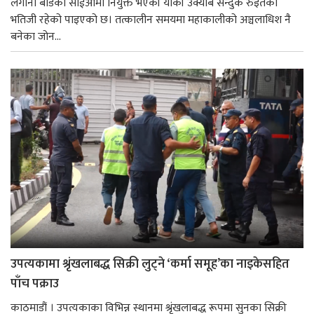
लगानी बोर्डको सीईओमा नियुक्त भएकी यांकी उक्याब सन्दुक रुइतको
भतिजी रहेको पाइएको छ। तत्कालीन समयमा महाकालीको अञ्चलाधिश नै
बनेका जोन...
उपत्यकामा श्रृंखलाबद्ध सिक्री लुट्ने ‘कर्मा समूह’का नाइकेसहित
पाँच पक्राउ
काठमाडौं । उपत्यकाका विभिन्न स्थानमा श्रृंखलाबद्ध रूपमा सुनका सिक्री