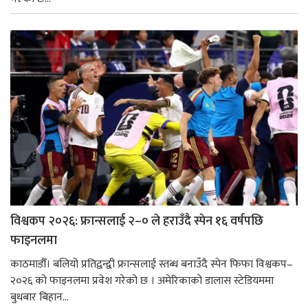
विश्वकप २०२६: फ्रान्सलाई २–० ले हराउँदै स्पेन १६ वर्षपछि
फाइनलमा
काठमाडौँ। बलियो प्रतिद्वन्द्वी फ्रान्सलाई स्तब्ध बनाउँदै स्पेन फिफा विश्वकप–
२०२६ को फाइनलमा प्रवेश गरेको छ । अमेरिकाको डालास स्टेडियममा
बुधबार बिहान...