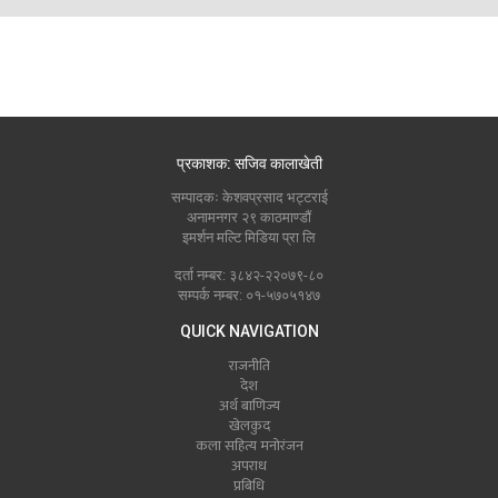
प्रकाशक: सजिव कालाखेती
सम्पादकः केशवप्रसाद भट्टराई
अनामनगर २९ काठमाण्डौं
इमर्शन मल्टि मिडिया प्रा लि
दर्ता नम्बर: ३८४२-२२०७९-८०
सम्पर्क नम्बर: ०१-५७०५१४७
QUICK NAVIGATION
राजनीति
देश
अर्थ बाणिज्य
खेलकुद
कला सहित्य मनोरंजन
अपराध
प्रबिधि