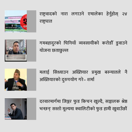
राष्ट्रवादको नारा लगाउने एमालेका हेर्नुहोस् २४
राष्ट्रघात
गमबहादुरकाे चिनियाँ व्यवसायीको करोडौँ डुवाउने
याेजना छताछुल्ल
मलाई सिध्याउन अख्तियार प्रमुख बस्न्यातले नै
अख्तियारको दुरुपयोग गरे– शर्मा
दरवारमार्गमा जिञ्जर फुड किचन खुल्दै, सञ्चालक श्रेष्ठ
भन्छन्ः सस्तो मूल्यमा क्वालिटीको फुड हामी खुवाउँछौं