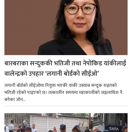
बारबराका सन्दुककी भतिजी तथा नेपोकिड यांकीलाई
वालेन्द्रको उपहार ‘लगानी बोर्डको सीईओ’
लगानी बोर्डको सीईओमा नियुक्त भएकी यांकी उक्याब सन्दुक रुइतको
भतिजी रहेको पाइएको छ। तत्कालीन समयमा महाकालीको अञ्चलाधिश नै
बनेका जोन...