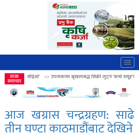
Togg
navig
>>
ताजा
उपत्यकामा श्रृंखलाबद्ध सिक्री लुट्ने ‘कर्मा समूह’का नाइकेसहित पाँच पक्रा
समाचार
आज खग्रास चन्द्रग्रहण: साढे
तीन घण्टा काठमाडौंबाट देखिने